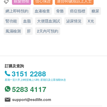
銀髮體檢
信心保證
適合60歲或以上人士
血脂
香港銅鑼灣恩平道28號利園二期24樓2401室
請注意：新冠疫苗前健康檢查進行前不會有醫生評
網上即時預約
血液檢查
骨骼
癌症指標
糖尿
總膽固醇
顯示地圖
估，所有健康檢查/服務並非作為醫務診斷或治療
高密度膽固醇
用途，醫護人員不會為客人提供任何新冠疫苗建議
腎功能
星期一至六：9:00a.m. – 18:30p.m.
血脂
大便隱血測試
泌尿情況
X光
低密度膽固醇
或選擇
。
星期日及公眾假期：休息
三酸甘油脂
風濕檢測
電話：2951 1988
肝炎及兒童疫苗注射必須經醫生評估是否適合進行
肝
2天內可預約
疫苗注射。如醫生認為不適合注射疫苗，將取消此
肝功能
計劃的服務，全數費用退回
（不包括新冠疫苗相關
谷丙轉氨酵素
計劃）
。
谷草轉氨酵素
訂購一經確認，不設更改已訂購的計劃，轉讓給第
總膽紅素
三者及／或退款。
訂購及查詢
直接膽紅素
所有體格檢查並非作為醫務診斷或治療用途。
3151 2288
間接膽紅素
如有爭議，健康網購health.ESDlife及德信醫療中
鹼性磷酸酶
星期一至六早上9時至晚上12時; 星期日及公眾假期休息
心保留最後決定權。
總蛋白質
5283 4117
丙種谷氨基轉移酵素
報告：
進行健康檢查後，一般情況下，需大概 4-6 個工作天
support@esdlife.com
腎功能
跟進檢查報告，工作天不包括星期六、日及公眾假