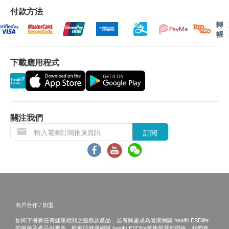
氯化物
期。輪侯報告講解時間會因應不同情況(如個別化驗專
付款方法
血肌酸酐
案所需時間或客人指明特定時段)而有所延長。健康檢
轉
鉀
帳
查包含詳細書面驗身報告。
鈉
尿素
下載應用程式
免責聲明：
血液檢查
所有健康檢查/服務並非作為醫務診斷或治療用
嗜鹼性白血球
途。當閣下身體健康出現任何疾病徵兆時，應立即
嗜酸性白血球
諮詢有認可資格的醫生，作出診斷及治療。
關注我們
血色素
本服務/產品由商戶提供。生活易【健康網購
訂閱
淋巴性白血球
health.ESDlife】並沒有經營或提供本服務/產品。
紅血球平均血紅素
有關此服務/產品的錯漏或延誤，或因使用此服務/
紅血球平均血紅素濃度
產品而引致的損失、損害、受傷或法律訴訟，健康
紅血球平均容積
網購health.ESDlife概不負責。一切有關的索償或
單核白血球
查詢，須向提供服務之體檢中心或商戶提出。
嗜中性白血球
商戶合作 / 加盟
血小板數目
如閣下擁有任何健康相關之服務及產品，並有興趣成為健康網購 health.ESDlife
紅血球壓積量
的服務及產品供應商，歡迎與健康網購 health.ESDlife業務發展部聯絡。我們會