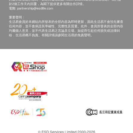
於2個工作天內回覆，為閣下提供更多有關合作詳情。
紅血球沉降率
電郵:
partnership@esdlife.com
血氧檢查
重要聲明：
生活易會員於本網站內所發表的全部內容為即時更新，因此生活易不會預先審查
泌尿情況
任何內容，並不會保證其準確性、完整性及質量。此外，會員所發表的全部內容
均屬個人意見，並不代表生活易之言論及立場。如從而引起任何損失或法律糾
紛，生活易概不負責。有關詳情請參閱生活易的免責聲明。
小便細菌
小便血
小便顏色
顆粒柱體
透明柱體
小便酮
小便硝酸盬
小便酸鹼度
小便蛋白質
小便紅血球
小便比重
小便尿糖
小便尿膽素
© ESD Services Limited 2000-2026