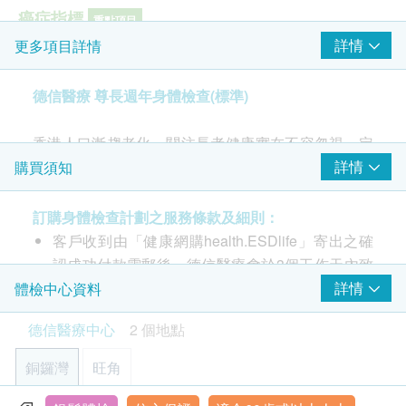
癌症指標
重點項目
詳情
更多項目詳情
癌胚抗原 (腸癌)
肺功能
德信醫療 尊長週年身體檢查(標準)
重點項目
胸肺X光
香港人口漸趨老化，關注長者健康實在不容忽視。定
期檢查身體，除了能增強個人健康意識、令長期病患
詳情
購買須知
2
基本項目
者病情得以控制外；更能夠從中及早發現疾病先兆，
大大減低因治療延誤而引致的問題，如龐大的醫療開
訂購身體檢查計劃之服務條款及細則：
基本健康評估
支及風險等。 要真正了解及關心長者，請全力支持長
客戶收到由「健康網購health.ESDlife」寄出之確
者驗身計劃!
個人健康分析問卷
認成功付款電郵後，德信醫療會於3個工作天內致
血壓
電客人進行預約。
詳情
體檢中心資料
呵護健康，每年只需 2小時！
體質指標
客戶必須於預約當天出示身份証及列印訂購確認信
德信醫療中心
2 個地點
身高
你和你的家人是否忽略了一年一度的身體檢查？
以確認身份。
脈搏率
年度體檢有效預防各種隱性疾病。
本身體檢查計劃有效期為12個月，客戶必須於12
銅鑼灣
旺角
體重
投資健康，就是對自己和家人的最佳回報。
個月內(由確認付款日期起計)接受有關檢查，逾期
作廢。