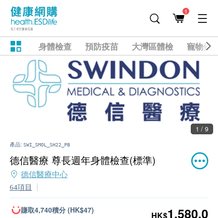
1
身體檢查
預防疫苗
大灣區體檢
寵物健
1 / 9
產品:
SWI_SMOL_SH22_PB
德信醫療 尊長週年身體檢查(標準)
德信醫療中心
64項目
賺取4,740積分 (HK$47)
1,580.0
HK$