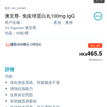
1 / 1
產品:
AUS_ESD005
澳至尊- 免疫球蛋白丸100mg IgG
商戶名稱：
產地：
澳洲
AUSupreme 澳至尊
包裝：
60粒/樽
賺取465積分 (HK$4)
5% off
465.5
HK$
HK$490.0
詳情
功效:
強化免疫系統、舒緩腸道不適
增強抗病能力
改善炎症問題
有助鐵質易吸收