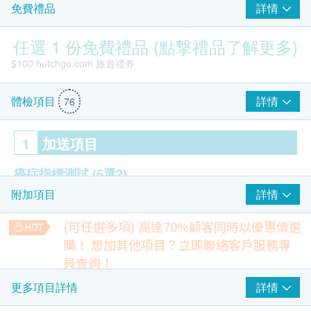
詳情
免費禮品
任選 1 份免費禮品 (點撃禮品了解更多)
$100 hutchgo.com 旅遊禮券
詳情
體檢項目
76
1
加送項目
癌症指標測試
(6選2)
詳情
附加項目
肝 - 甲種胎兒蛋白 AFP (價值$460)
大腸 - 癌胚抗原 CEA (價值$460)
(可任選多項) 高達70%顧客同時以優惠價選
卵巢 - CA125 癌抗原 (價值$460)
購！
想加其他項目？立即聯絡客戶服務專
前列腺特別抗原 PSA (價值$460)
員查詢！
$50 百佳電子禮券
乳房 - CA153 癌抗原 (價值$460)
柏氏子宮頸液基薄片檢查
詳情
更多項目詳情
胰臟 - CA199 癌抗原 (價值$460)
除可檢查子宮頸癌前期病變外，亦可知是否有其他婦科隱患
(只限有性經驗女性)