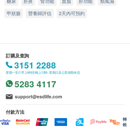
糖尿
星期一至六︰9:00a.m. – 1:00p.m.; 2:00p.m. – 6:00p.m.
肝炎
腎功能
血脂
肝功能
類風濕
*此項目不適用於觀塘分店
血糖
甚至在毫無病徵的情況下，能準確地測試出心臟病
健康檢查計劃只適用於10歲或以上之人士
星期日及公眾假期︰休息
750.0
HK$
發的機會，及評估病人將來患上心臟病的可能性。
甲狀腺
熱線電話：(852) 2369 0680
未成年客人體檢指引 (10歲至18歳以下人士)
營養師評估
2天內可預約
直接評估心臟心律標記物 ，可識別患者及阻止病
A. 10歳至未滿16歲者：
3
基本項目
愛滋病抗體一及二
情惡化，極早發現心臟問題，作出預防性治療，防
(1) 有家長或監護人陪同者
檢查血液內愛滋病抗體，有助檢驗是否感染愛滋病病毒
基本健康評估
止心臟病發
340.0
在中心即場簽署同意書，並出示身份證明文件，經
HK$
核實無誤後可提供服務。
體質指標
乳酸脫氫酶 LDH
身體輻射數量
身高
身體輻射數量影響胎兒生長及健康
訂購及查詢
LDH是細胞將糖轉換成能量時所需的酵素之一，廣泛
(2) 沒有家長或監護人陪同者
150.0
脈搏率
3151 2288
HK$
存在於身體各器官組織，當身體細胞受到傷害或死亡
預先取同意書並由家長或監護人簽署妥當，客人可
詳細醫學問卷
都會釋放LDH，導致血清LDH濃度上升。常見的LDH
星期一至六早上9時至晚上12時; 星期日及公眾假期休息
由其他成年人陪同到中心，出示已簽署的同意書及
體重
上升原因為心肌梗塞、肝臟疾病、肌肉萎縮、肝病、
5283 4117
簽署者的身份證明文件副本，經核實無誤後可提供
肝功能
貧血、白血病、肺栓塞、肺炎、癌症及骨骼疾病。
服務。
support@esdlife.com
谷丙轉氨酵素
總肌酸磷激酵素
B.16歳至未滿18歲者：
谷草轉氨酵素
主要存在於骨骼肌、腦和心肌組織中 。血濃度上升主
預先取同意書並由家長或監護人簽署妥當，可接受
付款方法
白蛋白
要見於心肌梗塞、多發性肌炎、肌肉受損或心肌相關
客人自行到中心，出示已簽署的同意書及簽署者的
轉
總蛋白質
帳
疾病，過度運動致肌肉拉傷，亦會致其指數升高。
身份證明文件副本核實無誤後可提供服務。
球蛋白