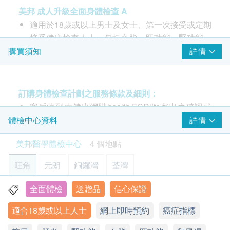
美邦 成人升級全面身體檢查 A
34% off
2
重點項目
410.0
適用於18歲或以上男士及女士、第一次接受或定期
HK$
HK$620
心臟檢查
接受健康檢查人士。包括血脂、肝功能、腎功能、
重點項目
肺X光平片
泌尿、貧血、血糖、乙型肝炎表面抗原。額外贈送
詳情
購買須知
高敏度心肌肌鈣蛋白 I
基本的肺部檢查
2項癌症指標測試。
*此項目不適用於觀塘分店
每位驗身者加送兩項癌症指標測試 (6選2): 前列腺
基本健康評估
420.0
HK$
重點項目
特別抗原 PSA 或 肝 (甲種胎兒蛋白 AFP) 或 大腸
訂購身體檢查計劃之服務條款及細則：
血壓
(癌胚抗原 CEA) 或 胰臟 (CA199 癌抗原) 或 卵巢
4合1心血管疾病伸延檢查
客戶收到由健康網購health.ESDlife寄出之確認成
檢查能反映患多種心血管疾病的可能性、預測中風危險及血凝
(CA125 癌抗原) 或 乳房 (CA153 癌抗原)
功付款電郵後，美邦醫學體檢中心將於隨後1-2個
詳情
體檢中心資料
血脂
重點項目
固問題
工作天的辦公時間內，致電客戶預約身體檢查的時
600.0
HK$
總膽固醇
美邦醫學體檢中心
4 個地點
高敏度心肌肌鈣蛋白 I (hs-Troponin I) — 心肌受損標
間及地點。客戶亦可致電查詢或在訂單確認後1個
三酸甘油脂
誌
工作天致電該中心預約 (電話：2369 0680)。
多器官疾病問題指標 (鐵蛋白)
旺角
元朗
銅鑼灣
荃灣
高密度膽固醇
鐵蛋白水平升高反映某身體器官或組織受損
心肌受損，如急性心肌梗塞、急性冠狀動脈疾病，
購買計劃後可安排由健康網購health.ESDlife發出
385.0
低密度膽固醇
HK$
高敏度心肌肌鈣蛋白 I (hs-Troponin I)才會升高。可
的正式收據，並於7-14個工作天後寄出。客戶可於
全面體檢
送贈品
信心保證
旺角亞皆老街8號朗豪坊辦公室大樓11樓
極低密度膽固醇
以作為近期心肌梗塞或再梗塞的判斷依據，也可以
購買時提出收據要求，或經以下方法聯絡客戶服務
肺部問題伸延檢查
適合18歲或以上人士
網上即時預約
癌症指標
用來預測梗塞範圍以及預防。
顯示地圖
員: 電郵 (
support@esdlife.com
) 或電話 (3151
糖尿
包括針對非小細胞肺癌及小細胞肺癌腫瘤標誌物含量及X光肺
重點項目
患者可於心臟病發及血管出現問題數月至一年前，
平片項目
2288)。