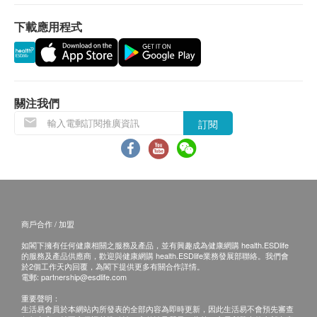
白蛋白球蛋白比例
下載應用程式
一般身體檢查計劃有效期為12個月，客戶必須於
總膽紅素
12個月內(由確認付款日期起計)接受有關檢查，客
直接膽紅素
戶需提前1個月預約相關檢查，逾期作廢。
間接膽紅素
谷草先轉太酵素
所有疫苗都必須經過評估才可注射，如有需要，醫生
關注我們
腎功能
亦會在場解答問題及提供協助。如醫生認為不適合注
訂閱
射疫苗，將取消此計劃的服務，全數費用退回。
血肌酸酐
疫苗注射均由註冊醫生/醫護人員負責注射程序及此服
尿素
務只適用於佐敦檢驗中心 (辦公時間 : 星期一, 三及 六
甲狀腺
下午2時至6時)。
游離甲狀腺素
商戶合作 / 加盟
備註：
血液檢查
如閣下擁有任何健康相關之服務及產品，並有興趣成為健康網購 health.ESDlife
a. 醫生講解報告
只限旺角分店
，若有需要請聯
的服務及產品供應商，歡迎與健康網購 health.ESDlife業務發展部聯絡。我們會
絡旺角分店查詢。
於2個工作天內回覆，為閣下提供更多有關合作詳情。
血色素
電郵:
partnership@esdlife.com
b. 如果客戶已完成電話或面解服務，若再要求
血小板數目
重要聲明：
講解，需另外收取解析報告費，價錢請向美邦查
生活易會員於本網站內所發表的全部內容為即時更新，因此生活易不會預先審查
紅血球平均容積