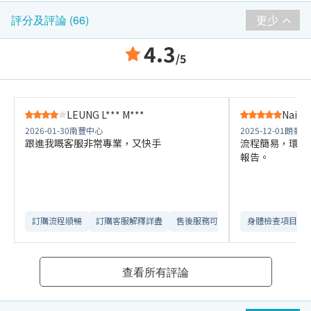
更少
評分及評論 (66)
4.3
/5
LEUNG L*** M***
Nai K*
2026-01-30
南豐中心
2025-12-01
朗豪坊
跟進我嘅客服非常專業，又快手
流程簡易，環境
報告。
訂購流程順暢
訂購客服解釋詳盡
售後服務可靠​
身體檢查項目全
查看所有評論