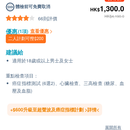
體檢前可免費取消
1,300.0
HK$
HK$4,190.0
66則評價
優惠
查看優惠
(1項)
二人計劃可慳
$200
建議給
適用於18歲或以上男士及女士
重點檢查項目：
癌症指標測試 (6選2)、心臟檢查、三高檢查 (糖尿、血
壓及血脂)
+$600升級至超聲波及癌症指標計劃 >詳情<
展開所有