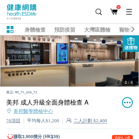
1
身體檢查
預防疫苗
大灣區體檢
寵物健
送禮物
2 / 6
產品:
MM_TY_A50_TI
美邦 成人升級全面身體檢查 A
美邦醫學體檢中心
二人計劃 $2,400
76項目
平均每人$1,200
賺取3,900積分 (HK$39)
69% off