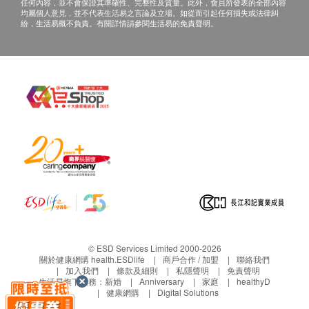
任何內容，並不會保證其準確性、完整性及質量。此外，會員所發表的全部內容
詢。
紅血球平均血紅素
均屬個人意見，並不代表生活易之言論及立場。如從而引起任何損失或法律糾
c. 客戶若體檢後3個月內不提取報告，所有報告
紛，生活易概不負責。有關詳情請參閱生活易的免責聲明。
紅血球平均血紅素濃度
一律作銷毀處理及不會存底，客戶如需額外索取
單核白血球
報告複印本 (體檢後3個月內)，將收取$150行政
嗜酸性白血球
費。注意：複印本報告未必完整。
嗜鹼性白血球
d. 客人需自行承擔郵寄報告之風險。
淋巴性白血球
e. 所有身體檢查並非作為醫務診斷或治療用
血抹片
途，如需撰寫醫生轉介信，將作額外收費，價錢
血液紅血球
請向美邦查詢。
白血球
紅血球計數
紅血球壓積量
報告：
血液白血球
進行健康檢查後，一般情況下，需大概14個工作天
中性白血球
跟進檢查報告， 工作天不包括星期六、日及公眾
假期。 輪侯報告講解時間會因應不同情況 (如個別
泌尿情況
© ESD Services Limited 2000-2026
化驗項目所需時間或客人指明特定時段)而有所延
關於健康網購 health.ESDlife
商戶合作 / 加盟
聯絡我們
加入我們
條款及細則
私隱聲明
免責聲明
長。
小便顏色
生活易旗下業務：
新婚
Anniversary
家庭
healthyD
小便清濁度
如客人選擇收電子報告*，報告時間可加快至14個
健康網購
Digital Solutions