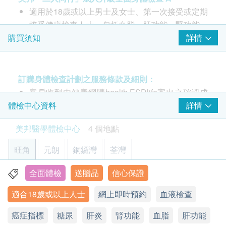
2
重點項目
410.0
適用於18歲或以上男士及女士、第一次接受或定期
HK$
HK$620
心臟檢查
接受健康檢查人士。包括血脂、肝功能、腎功能、
重點項目
肺X光平片
泌尿、骨骼、梅毒血清試驗、骨髓功能。額外贈送
詳情
購買須知
高敏度心肌肌鈣蛋白 I
基本的肺部檢查
2項癌症指標測試。
*此項目不適用於觀塘分店
每位驗身者加送兩項癌症指標測試 (6選2): 前列腺
基本健康評估
420.0
HK$
重點項目
特別抗原 PSA 或 肝 (甲種胎兒蛋白 AFP) 或 大腸
訂購身體檢查計劃之服務條款及細則：
血壓
(癌胚抗原 CEA) 或 胰臟 (CA199 癌抗原) 或 卵巢
肺X光平片(雙人)
客戶收到由健康網購health.ESDlife寄出之確認成
基本的肺部檢查
(CA125 癌抗原) 或 乳房 (CA153 癌抗原)
功付款電郵後，美邦醫學體檢中心將於隨後1-2個
詳情
體檢中心資料
血脂
重點項目
*此項目不適用於觀塘分店
工作天的辦公時間內，致電客戶預約身體檢查的時
840.0
HK$
總膽固醇
美邦醫學體檢中心
4 個地點
高敏度心肌肌鈣蛋白 I (hs-Troponin I) — 心肌受損標
間及地點。客戶亦可致電查詢或在訂單確認後1個
三酸甘油脂
誌
工作天致電該中心預約 (電話：2369 0680)。
多器官疾病問題指標 (鐵蛋白)
旺角
元朗
銅鑼灣
荃灣
高密度膽固醇
鐵蛋白水平升高反映某身體器官或組織受損
心肌受損，如急性心肌梗塞、急性冠狀動脈疾病，
購買計劃後可安排由健康網購health.ESDlife發出
385.0
低密度膽固醇
HK$
高敏度心肌肌鈣蛋白 I (hs-Troponin I)才會升高。可
的正式收據，並於7-14個工作天後寄出。客戶可於
全面體檢
送贈品
信心保證
旺角亞皆老街8號朗豪坊辦公室大樓11樓
極低密度膽固醇
以作為近期心肌梗塞或再梗塞的判斷依據，也可以
購買時提出收據要求，或經以下方法聯絡客戶服務
肺部問題伸延檢查
適合18歲或以上人士
網上即時預約
血液檢查
用來預測梗塞範圍以及預防。
顯示地圖
員: 電郵 (
support@esdlife.com
) 或電話 (3151
糖尿
包括針對非小細胞肺癌及小細胞肺癌腫瘤標誌物含量及X光肺
重點項目
患者可於心臟病發及血管出現問題數月至一年前，
平片項目
2288)。
癌症指標
星期一至六︰9:00a.m. – 1:00p.m.; 2:00p.m. – 6:00p.m.
糖尿
肝炎
腎功能
血脂
肝功能
*此項目不適用於觀塘分店
血糖
甚至在毫無病徵的情況下，能準確地測試出心臟病
健康檢查計劃只適用於10歲或以上之人士
星期日及公眾假期︰休息