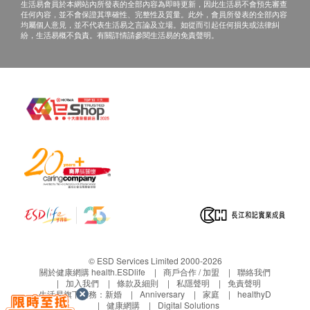
680.0
生活易會員於本網站內所發表的全部內容為即時更新，因此生活易不會預先審查
c. 客戶若體檢後3個月內不提取報告，所有報告
HK$
血抹片
任何內容，並不會保證其準確性、完整性及質量。此外，會員所發表的全部內容
一律作銷毀處理及不會存底，客戶如需額外索取
均屬個人意見，並不代表生活易之言論及立場。如從而引起任何損失或法律糾
血液紅血球
紛，生活易概不負責。有關詳情請參閱生活易的免責聲明。
肝炎伸延檢查 (雙人)
報告複印本 (體檢後3個月內)，將收取$150行政
白血球
針對甲型肝炎免疫能力和乙型肝炎E抗原等較少在體檢中包含
費。注意：複印本報告未必完整。
紅血球計數
檢查項目及檢測乙型肝炎表面抗體以判斷是否存有乙型肝炎免
d. 客人需自行承擔郵寄報告之風險。
疫。
單核白血球
998.0
HK$
e. 所有身體檢查並非作為醫務診斷或治療用
血液白血球
途，如需撰寫醫生轉介信，將作額外收費，價錢
中性白血球
肺部問題伸延檢查 (雙人)
請向美邦查詢。
血色素
包括針對非小細胞肺癌及小細胞肺癌腫瘤標誌物含量及X光肺
紅血球平均容量
平片項目
*此項目不適用於觀塘分店
單核白血球
報告：
1,500.0
HK$
紅血球平均血紅素
進行健康檢查後，一般情況下，需大概14個工作天
紅血球平均血紅素濃度
跟進檢查報告， 工作天不包括星期六、日及公眾
紅血球壓積量
假期。 輪侯報告講解時間會因應不同情況 (如個別
化驗項目所需時間或客人指明特定時段)而有所延
泌尿情況
長。
© ESD Services Limited 2000-2026
關於健康網購 health.ESDlife
商戶合作 / 加盟
聯絡我們
小便顏色
如客人選擇收電子報告*，報告時間可加快至14個
加入我們
條款及細則
私隱聲明
免責聲明
小便清濁度
工作天內出報告(包括超聲波及心電圖)，但個別報
生活易旗下業務：
新婚
Anniversary
家庭
healthyD
健康網購
Digital Solutions