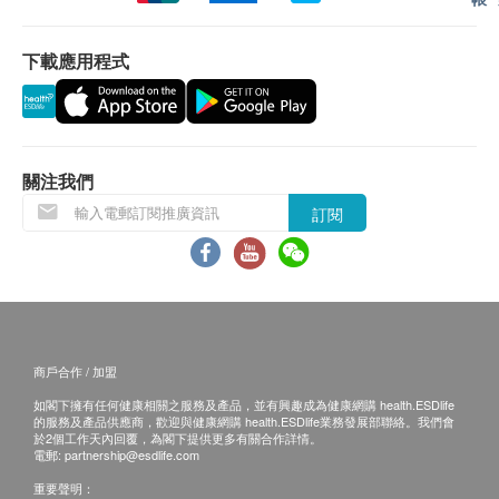
一般身體檢查計劃有效期為12個月，客戶必須於
總膽紅素
12個月內(由確認付款日期起計)接受有關檢查，客
身體輻射數量
直接膽紅素
下載應用程式
身體輻射數量影響胎兒生長及健康
戶需提前1個月預約相關檢查，逾期作廢。
間接膽紅素
150.0
HK$
谷草先轉太酵素
所有疫苗都必須經過評估才可注射，如有需要，醫生
多器官疾病問題指標 (鐵蛋白) (雙人)
腎功能
亦會在場解答問題及提供協助。如醫生認為不適合注
鐵蛋白水平升高反映某身體器官或組織受損
關注我們
770.0
射疫苗，將取消此計劃的服務，全數費用退回。
HK$
血肌酸酐
訂閱
疫苗注射均由註冊醫生/醫護人員負責注射程序及此服
尿素
4合1暈眩伸延檢查(雙人)
務只適用於佐敦檢驗中心 (辦公時間 : 星期一, 三及 六
檢查鉀和鈉等腎病有關的項目、血含氧量及檢測頸動脈有否硬
甲狀腺
下午2時至6時)。
化(頸動脈血管璧厚度超聲波)，從而得知可能引起暈眩的原因
1,840.0
HK$
游離甲狀腺素
備註：
血液檢查
a. 醫生講解報告
只限旺角分店
，若有需要請聯
身體輻射數量 (雙人)
商戶合作 / 加盟
身體輻射數量影響胎兒生長及健康
絡旺角分店查詢。
血小板數目
300.0
如閣下擁有任何健康相關之服務及產品，並有興趣成為健康網購 health.ESDlife
HK$
b. 如果客戶已完成電話或面解服務，若再要求
的服務及產品供應商，歡迎與健康網購 health.ESDlife業務發展部聯絡。我們會
嗜酸性白血球
於2個工作天內回覆，為閣下提供更多有關合作詳情。
講解，需另外收取解析報告費，價錢請向美邦查
電郵:
partnership@esdlife.com
嗜鹼性白血球
愛滋病抗體一及二 (雙人)
詢。
檢查血液內愛滋病抗體，有助檢驗是否感染愛滋病病毒
淋巴性白血球
重要聲明：