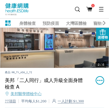
1
身體檢查
預防疫苗
大灣區體檢
寵物健
送禮物
2 / 6
產品:
MM_TY_A50_2_TI
美邦「二人同行」成人升級全面身體
檢查 A
美邦醫學體檢中心
一人計劃 $1,300
77項目
平均每人$1,200