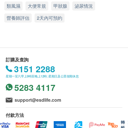
750.0
HK$
發的機會，及評估病人將來患上心臟病的可能性。
類風濕
熱線電話：(852) 2369 0680
未成年客人體檢指引 (10歲至18歳以下人士)
大便常規
甲狀腺
泌尿情況
直接評估心臟心律標記物 ，可識別患者及阻止病
A. 10歳至未滿16歲者：
3
基本項目
愛滋病抗體一及二
營養師評估
2天內可預約
情惡化，極早發現心臟問題，作出預防性治療，防
(1) 有家長或監護人陪同者
檢查血液內愛滋病抗體，有助檢驗是否感染愛滋病病毒
基本健康評估
止心臟病發
340.0
在中心即場簽署同意書，並出示身份證明文件，經
HK$
核實無誤後可提供服務。
體質指標
4合1暈眩伸延檢查
身高
檢查鉀和鈉等腎病有關的項目、血含氧量及檢測頸動脈有否硬
(2) 沒有家長或監護人陪同者
化(頸動脈血管璧厚度超聲波)，從而得知可能引起暈眩的原因
脈搏率
預先取同意書並由家長或監護人簽署妥當，客人可
920.0
HK$
訂購及查詢
詳細醫學問卷
由其他成年人陪同到中心，出示已簽署的同意書及
3151 2288
體重
肝炎伸延檢查
簽署者的身份證明文件副本，經核實無誤後可提供
星期一至六早上9時至晚上12時; 星期日及公眾假期休息
針對甲型肝炎免疫能力和乙型肝炎E抗原等較少在體檢中包含
肝功能
服務。
檢查項目及檢測乙型肝炎表面抗體以判斷是否存有乙型肝炎免
5283 4117
疫。
谷丙轉氨酵素
499.0
B.16歳至未滿18歲者：
HK$
谷草轉氨酵素
support@esdlife.com
預先取同意書並由家長或監護人簽署妥當，可接受
白蛋白
柏氏子宮頸液基薄片檢查(雙人)
客人自行到中心，出示已簽署的同意書及簽署者的
總蛋白質
除可檢查子宮頸癌前期病變外，亦可知是否有其他婦科隱患，
付款方法
身份證明文件副本核實無誤後可提供服務。
球蛋白
如柏氏抹片發炎。 (只限有性經驗女性)
轉
820.0
白蛋白球蛋白比例
HK$
帳