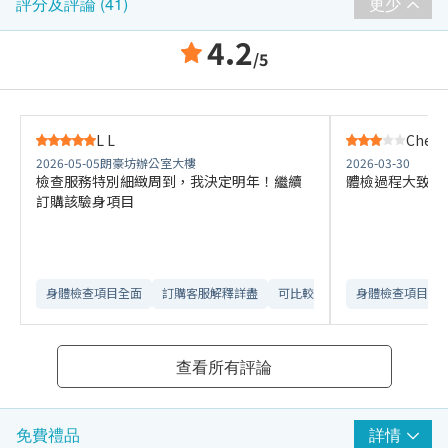
更少
評分及評論 (41)
4.2
/5
L L
Cheng
2026-05-05
朗豪坊辦公室大樓
2026-03-30
檢查服務特別細緻周到，我決定明年！繼續
體檢過程大致暢
訂購該驗身項目
身體檢查項目全面
訂購客服解釋詳盡
可比較不同檢查計劃
身體檢查項目全
查看所有評論
詳情
免費禮品