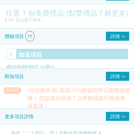
任選 1 份免費禮品 (點撃禮品了解更多)
$100 百佳電子禮券
詳情
體檢項目
77
1
加送項目
癌症指標測試
(6選2)
詳情
附加項目
肝 - 甲種胎兒蛋白 AFP (價值$460)
大腸 - 癌胚抗原 CEA (價值$460)
(可任選多項) 高達70%顧客同時以優惠價選
卵巢 - CA125 癌抗原 (價值$460)
購！
想加其他項目？立即聯絡客戶服務專
前列腺特別抗原 PSA (價值$460)
員查詢！
$300 hutchgo.com 旅遊禮券
乳房 - CA153 癌抗原 (價值$460)
柏氏子宮頸液基薄片檢查
詳情
更多項目詳情
胰臟 - CA199 癌抗原 (價值$460)
除可檢查子宮頸癌前期病變外，亦可知是否有其他婦科隱患
(只限有性經驗女性)
美邦「二人同行」成人升級全面身體檢查 A
34% off