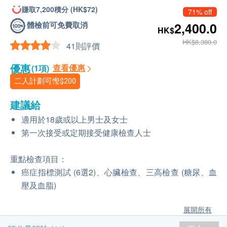
賺取7,200積分 (HK$72)
71% off
體檢前可免費取消
2,400.0
HK$
HK$8,380.0
41則評價
優惠
查看優惠
(1項)
二人計劃可慳
$200
建議給
適用於18歲或以上男士及女士
第一次接受或定期接受健康檢查人士
重點檢查項目：
癌症指標測試 (6選2)、心臟檢查、三高檢查 (糖尿、血
壓及血脂)
展開所有