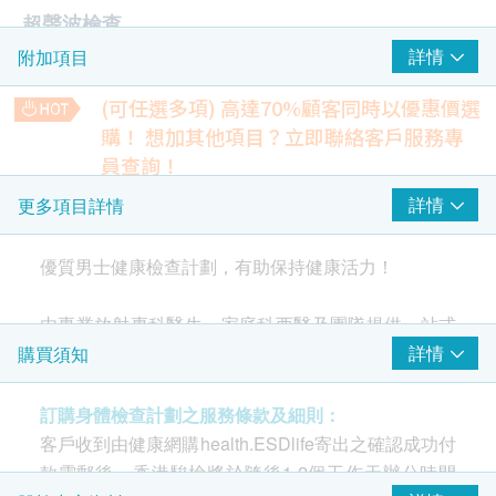
超聲波檢查
詳情
附加項目
上腹部 (肝、膽、膽管、脾臟、胰臟、腎臟) 超聲波
甲狀腺超聲波
(可任選多項) 高達70%顧客同時以優惠價選
前列腺及膀胱超聲波 - 只限男性
購！
想加其他項目？立即聯絡客戶服務專
員查詢！
癌症指標
肺部X光升級至低劑量肺部電腦掃描
詳情
更多項目詳情
癌胚抗原 (腸癌)
利用X光穿透人體，再經電腦處理，得出清晰的器官或組織的
影像
甲種胚胎蛋白 (肝)
1,600.0
優質男士健康檢查計劃，有助保持健康活力！
HK$
病毒抗體EBV (鼻咽癌)
癌抗原19.9 (胰臟癌)
幽門螺旋菌吹氣測試
由專業放射專科醫生，家庭科西醫及團隊提供一站式
癌抗原 72.4 (胃)
幽門螺旋菌可引致多種胃病，如胃痛、胃氣、胃炎、胃酸倒
服務，切合要求高的您。
總前列腺癌抗原 (只限男士)
詳情
購買須知
流。幽門螺旋菌吹氣測試即能知道有否受幽門螺旋桿菌感染。
游離前列腺癌抗原 (只限男士)
1,000.0
HK$
訂購身體檢查計劃之服務條款及細則：
此計劃為男士而設：由專業放射專科醫生及家庭科西
心臟檢查
客戶收到由健康網購health.ESDlife寄出之確認成功付
醫團隊提供一站式服務，更切合您的需要，包括：超
靜態心電圖
款電郵後，香港駿檢將於隨後1-2個工作天辦公時間
聲波檢查，肺部X光，靜態心電圖，冠心病風險檢