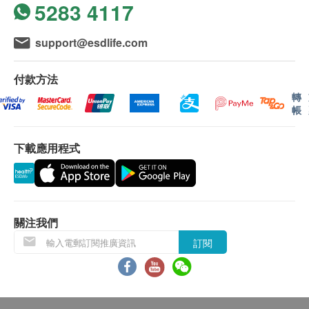
5283 4117
肝功能
A. 本地客戶:
support@esdlife.com
谷草轉氨酵素
親身領取：親身前往檢驗中心
谷丙轉氨酵素
醫生講解報告時間 (如適用) :
付款方法
丙種谷氨轉移酵素
佐敦：星期一至六 9:00am-1:00pm
總膽紅素
轉
帳
直接膽紅素
B. 國內客戶
鹼性磷酸酶
(1) 親身領取：親身前往檢驗中心
下載應用程式
白蛋白
(2) 順豐速遞報告 (客人另回電聽取報告)
球蛋白
運費客人到付自理
總蛋白質
白蛋白及球蛋白比率
備註
關注我們
腎功能
如果客戶已完成電話或面解服務,若再要求講解,需
訂閱
另外收取$300解析報告費。
尿素
客戶若體檢後3個月內不提取報告，所有報告一律
血肌酸酐
作銷毀處理及不會存底，額外索取報告複印需付行
鈉
政費(另議)。
鉀