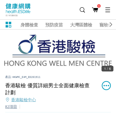
1
身體檢查
預防疫苗
大灣區體檢
寵物健
1 / 6
產品:
HKWMC_E4M_ED201911
香港駿檢 優質詳細男士全面健康檢查
計劃
香港駿檢中心
82項目