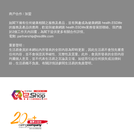
客人需自行承擔郵寄報告之風險。
甲狀腺
所有身體檢查並非作為醫務診斷或治療用途，如需
商戶合作 / 加盟
撰寫醫生轉介信，將作額外收費$200。
如閣下擁有任何健康相關之服務及產品，並有興趣成為健康網購 health.ESDlife
游離甲狀腺素
的服務及產品供應商，歡迎與健康網購 health.ESDlife業務發展部聯絡。我們會
如個別人士有特別醫療需求，香港駿檢會保留按情
促甲狀腺激素
於2個工作天內回覆，為閣下提供更多有關合作詳情。
況徵收額外費用的權利。
電郵:
partnership@esdlife.com
泌尿情況
DEXA骨質密度檢查適合40歲以上人士(特別需要
重要聲明：
生活易會員於本網站內所發表的全部內容為即時更新，因此生活易不會預先審查
除外)
任何內容，並不會保證其準確性、完整性及質量。此外，會員所發表的全部內容
顯微鏡塗片檢查
均屬個人意見，並不代表生活易之言論及立場。如從而引起任何損失或法律糾
如有爭議，健康網購health.ESDlife 及 香港駿檢
酸鹼值
紛，生活易概不負責。有關詳情請參閱生活易的免責聲明。
保留最後決定權。
尿糖
小便白蛋白
所有包含性病檢測的健康檢查計畫注意事項：
血尿
一般性病空窗期約1個月，愛滋病空窗期可長達3個
尿酮 (定性)
月。
尿亞硝酸鹽
空窗期＝身體可能受病毒感染，但抗體/抗原測試
尿膽紅素
能反映出陽性反應所需的前一段時間。
尿膽素
如有身體不適或疑問，可約見醫生，診金另計。
顏色
濁度