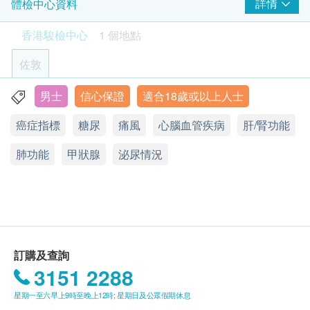
內，致電客戶預約身體檢查的時間及地點。客戶亦可
詳情
體檢中心資料
查，癌症指標檢查，大腸癌初驗，肝功能檢查，腎功
肺功能
在訂單確認後1個工作天致電該中心預約 (電話：2155
能檢查，乙型肝炎檢驗，類風濕關節炎，血糖和血脂
香港駿檢中心
1 個地點
4209)。
等。
胸肺X光片
佐敦
基本健康評估
年齡
一般健康檢查計劃只適用於18歲或以上之人士
男士
信心保證
適合18歲或以上人士
血壓
九龍佐敦彌敦道363號恆成大廈3B室
身高
癌症指標
糖尿
痛風
心腦血管疾病
肝/腎功能
顯示地圖
使用長者醫療券
體重
如希望使用長者醫療券進行支付，請在訂購前先聯絡
脈搏率
肺功能
星期一至五︰9:00a.m. – 6:00p.m.
甲狀腺
泌尿情況
健康網購，以便我們為您做出相應的安排。
身體質量指數
星期六：9:00a.m. – 1:00p.m.
星期日及公眾假期︰休息
血脂
有效期
本身體檢查計劃有效期為1年，客戶必須於1年內(由確
總膽固醇
認付款日期起計)接受有關檢查，逾期作廢。
糖尿
訂購及查詢
3151 2288
報告
空腹血糖
進行健康檢查後，一般情況下，需大概7個工作天跟
星期一至六早上9時至晚上12時; 星期日及公眾假期休息
糖化血色素
進檢查報告， 工作天不包括星期六、日及公眾假期。