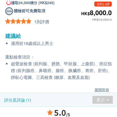
賺取24,000積分 (HK$240)
33% off
體檢前可免費取消
8,000.0
HK$
HK$12,000.0
1則評價
建議給
適用於18歲或以上男士
重點檢查項目：
超聲波檢查 (前列腺、膀胱、甲狀腺、上腹部)、癌症指
標 (前列腺癌、鼻咽癌、腸癌、胰臟癌、胃癌、肝癌)、
靜臥心電圖、三高檢查 (糖尿、血壓及血脂)
展開所有
更少
評分及評論 (1)
5.0
/5