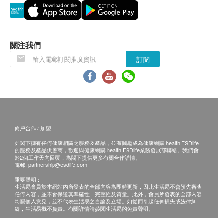
遵從醫護指示。
保用：
貨品質量保證，於顧客收到產品當日起計，食用期
產品成份
應最少有12個月或以上。
關注我們
Natural Soy Leothin (大豆卵磷脂)-1200mg
訂閱
退換條款：
Natural Soy Leothin (大豆卵磷脂)
當顧客收取已訂購之貨品時，有責任檢查貨品是否
燃脂排毒:據研究顯示，豆漿中富含的大豆蛋白質，不
有損毀情況，一經確認簽收，恕不接受退換。
僅能供給人體充分的營養，還能促進過量膽固醇的排
退換產品必須包裝完整，如退換之產品有任何殘缺
泄，使血液中的膽固醇下降，並促進脂肪燃燒;大豆自
或過期退回，供應商有權不受理。
素可抗氧化和預防動脈硬化;大豆卵磷脂則能抑制肝脂
如有其他損壞或遺漏查詢，顧客必須保留有效收據
商戶合作 / 加盟
肪的囤積，還可改善失眠。卵磷脂可自體内消除面
正本，並於送貨後3個工作天內按下列方式聯絡
如閣下擁有任何健康相關之服務及產品，並有興趣成為健康網購 health.ESDlife
皰、肝斑、雀斑、皮膚粗糙，這些是由於積存在腸内
Great Well (HK) Limited 客戶服務部跟進。
的服務及產品供應商，歡迎與健康網購 health.ESDlife業務發展部聯絡。我們會
於2個工作天內回覆，為閣下提供更多有關合作詳情。
的毒素被吸入血液中所引起的，卵磷脂有強力排毒洗
電郵: info@gwellhk.com
電郵:
partnership@esdlife.com
淨作用，消除毒素自肝臟、腎臟做好治本的效用。
查詢熱線:2310 7088
重要聲明：
生活易會員於本網站內所發表的全部內容為即時更新，因此生活易不會預先審查
任何內容，並不會保證其準確性、完整性及質量。此外，會員所發表的全部內容
注意事項
均屬個人意見，並不代表生活易之言論及立場。如從而引起任何損失或法律糾
紛，生活易概不負責。有關詳情請參閱生活易的免責聲明。
孕婦或哺乳期間請諮詢醫生指示；產品由天然植物