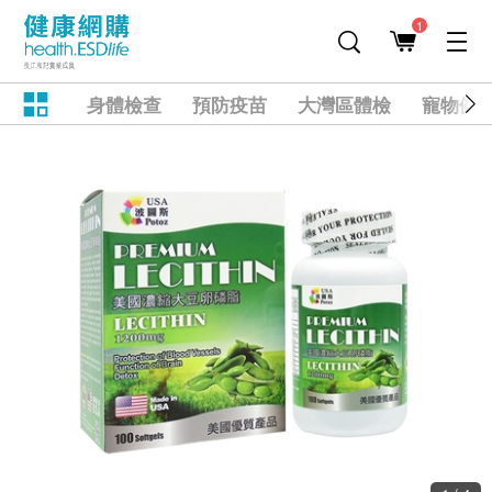
1
身體檢查
預防疫苗
大灣區體檢
寵物健