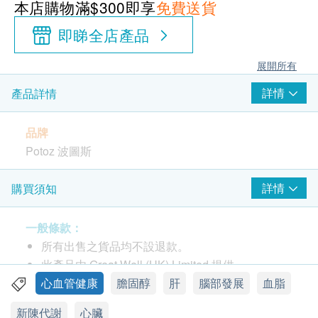
本店購物滿$300即享
免費送貨
即睇全店產品
展開所有
詳情
產品詳情
品牌
Potoz 波圖斯
包裝
詳情
購買須知
100粒
一般條款：
產地
所有出售之貨品均不設退款。
美國
此產品由 Great Well (HK) Limited 提供。
如有任何爭議，Great Well (HK) Limited及健康網
心血管健康
膽固醇
肝
腦部發展
血脂
功效
購 Health.ESDlife 保留最終決議權。
新陳代謝
心臟
經GMP (Good Manufacturing Practice) 優質生產及研