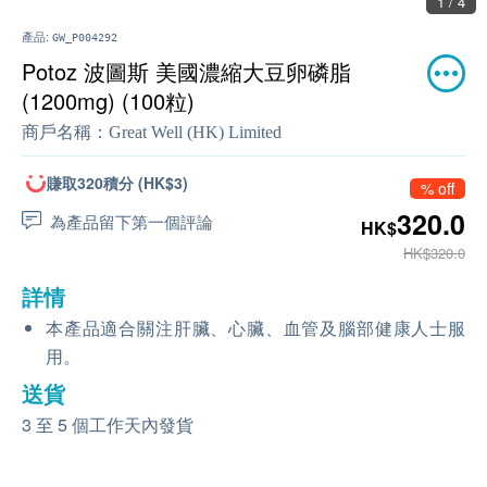
1 / 4
產品:
GW_P004292
Potoz 波圖斯 美國濃縮大豆卵磷脂
(1200mg) (100粒)
商戶名稱：
Great Well (HK) Limited
賺取320積分 (HK$3)
% off
320.0
為產品留下第一個評論
HK$
HK$320.0
詳情
本產品適合關注肝臟、心臟、血管及腦部健康人士服
用。
送貨
3 至 5 個工作天內發貨