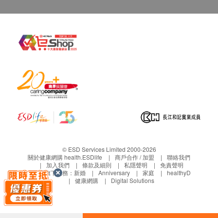
草本配製，於不同季節氣候萃取或有可能出現轉變
色澤 (或深或淺)，屬於正常現象，不會影響其質素
功效，請放心使用。
此產品沒有根據《藥劑業及毒藥條例》或《中醫藥
條例》註冊。為此產品作出的任何聲稱亦沒有為進
行該等註冊而接受評核。此產品並不供作診斷、治
療或預防任何疾病之用。”。
此為天然健康食品，不能替代任何藥品，並不作治
療和預防任何疾病使用。
© ESD Services Limited 2000-2026
關於健康網購 health.ESDlife
商戶合作 / 加盟
聯絡我們
加入我們
條款及細則
私隱聲明
免責聲明
生活易旗下業務：
新婚
Anniversary
家庭
healthyD
健康網購
Digital Solutions