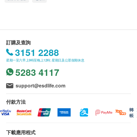
究調配，超濃縮大豆卵磷脂含有豐富膽鹼，是身體必
送貨條款：
要的營養素。卵磷脂能刺激瞻汁分泌，促進生陳代謝
購買任何產品總額滿HK$300，即可享本地免費送
及减少肝臟積存脂肪，有助改善肝臟機能；膽鹼能促
貨服務。賬單總額未滿HK$300需附加HK$50運
進代謝能力，有助維持血管和心臟的健康；膽鹼更是
費。
腦部記憶的其中一種前體，能夠增強記憶力及維持腦
Great Well將於確定訂單後3個工作天內安排發
訂購及查詢
部健康。本產品適合關注肝臟、心臟、血管及腦部健
貨。
3151 2288
康人士服用。
疫情下的順豐速運的最新服務安排 – 部份地區暫停
星期一至六早上9時至晚上12時; 星期日及公眾假期休息
或提供有限度服務，請客戶填寫順豐站/順豐
5283 4117
適用對象
locker地址，以便收取貨品。
關注血脂及膽固醇的人仕
不排除運送時間會因節日而有所影響。當八號烈風
support@esdlife.com
增強記憶力及預防老年痴呆症
訊號懸掛或黑色暴雨警告生效時，送貨服務時間將
關注肝臟功能人仕
會延遲。
付款方法
關注及保持活力保健人仕
所有訂單須視乎相關貨品的供應情況再作最後確
轉
皮膚粗糙，有黃褐斑、老年斑者
認。倘若生活易未能提供任何訂單上的貨品，生活
帳
易有權拒絕接受該訂單，並且會於送貨前透過電話
服用方式
或電郵通知顧客再作安排。
下載應用程式
每日1次，每次2粒，需要人仕，每日2次，每次1粒或