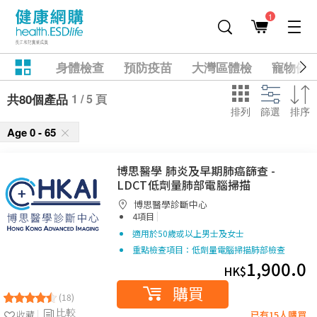
1
身體檢查
預防疫苗
大灣區體檢
寵物健
1 / 5 頁
共80個產品
排列
篩選
排序
Age 0 - 65
博思醫學 肺炎及早期肺癌篩查 -
LDCT低劑量肺部電腦掃描
博思醫學診斷中心
|
4項目
適用於50歲或以上男士及女士
重點檢查項目：低劑量電腦掃描肺部檢查
1,900.0
HK$
購買
(18)
比較
收藏
已有15人購買