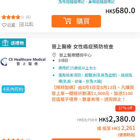
及胃癌腫瘤標記、鼻咽癌腫瘤標記
680.0
HK$
(6)
購買
比較
收藏
送禮物
晉上醫療 女性癌症預防檢查
晉上醫療體檢中心
|
8項目
適用於25歲或以上女士
重點檢查項目：超聲波(乳房及盆腔)、癌症指
標(乳房、卵巢、肝及大腸)
【限時加碼】由8月3日至8月13日，凡購買
4天內可約
晉上單一
體檢計劃滿$2,000元，加送$100
百佳電子禮券，數量有限，送完即止！
37% off
2,380.0
HK$
HK$
3,750.0
2,261
或 低至 HK$
(優惠時段)