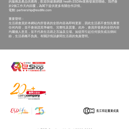
的服務及產品供應商，歡迎與健康網購 health.ESDlife業務發展部聯絡。我們會
於2個工作天內回覆，為閣下提供更多有關合作詳情。
電郵:
partnership@esdlife.com
重要聲明：
生活易會員於本網站內所發表的全部內容為即時更新，因此生活易不會預先審查
任何內容，並不會保證其準確性、完整性及質量。此外，會員所發表的全部內容
均屬個人意見，並不代表生活易之言論及立場。如從而引起任何損失或法律糾
紛，生活易概不負責。有關詳情請參閱生活易的免責聲明。