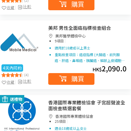
(2)
購買
比較
收藏
美邦 男性全面癌指標檢查組合
美邦醫學體檢中心
|
9項目
適用於18歲或以上男士
重點檢查項目：癌症指標 (大腸癌、前列腺
癌、肝癌、鼻咽癌、胰臟癌、鱗狀上皮細胞…
2,090.0
4天內可約
HK$
(4)
購買
比較
收藏
送禮物
香港國際專業體檢協會 子宮超聲波全
面檢查精選套餐
香港國際專業體檢協會
|
25項目
適合18歲或以上女士