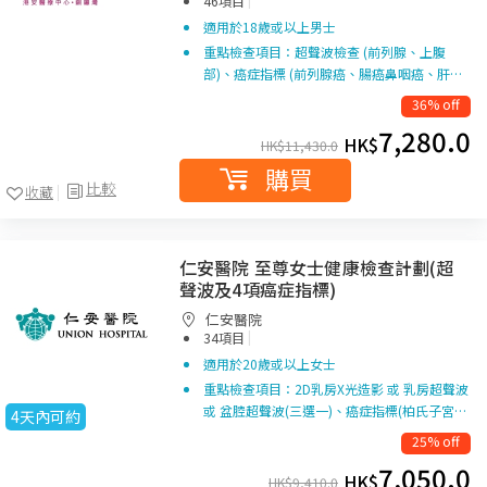
46項目
適用於18歲或以上男士
重點檢查項目：超聲波檢查 (前列腺、上腹
部)、癌症指標 (前列腺癌、腸癌鼻咽癌、肝…
36% off
7,280.0
HK$
HK$
11,430.0
購買
比較
收藏
仁安醫院 至尊女士健康檢查計劃(超
聲波及4項癌症指標)
仁安醫院
|
34項目
適用於20歲或以上女士
重點檢查項目：2D乳房X光造影 或 乳房超聲波
或 盆腔超聲波(三選一)、癌症指標(柏氏子宮…
4天內可約
25% off
7,050.0
HK$
HK$
9,410.0