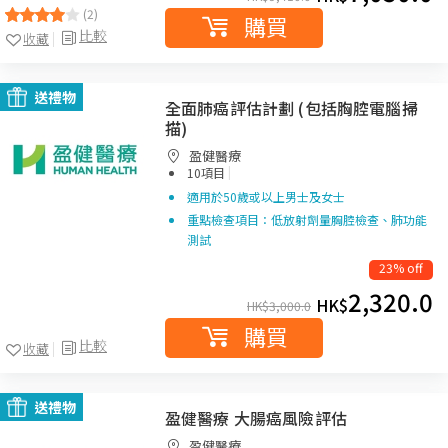
(2)
購買
比較
收藏
送禮物
全面肺癌評估計劃 (包括胸腔電腦掃
描)
盈健醫療
|
10項目
適用於50歲或以上男士及女士
重點檢查項目：低放射劑量胸腔檢查、肺功能
測試
23% off
2,320.0
HK$
HK$
3,000.0
購買
比較
收藏
送禮物
盈健醫療 大腸癌風險評估
盈健醫療