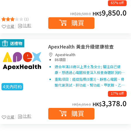
65% off
9,850.0
HK$
HK$
28,500.0
(1)
購買
比較
收藏
送禮物
ApexHealth 黃金升級健康檢查
ApexHealth
|
86項目
適合年滿18歲以上男士及女士; 關注自己健
康，想透過心電圖檢查深入檢查身體狀況的…
重點項目：癌症指標(8選3)、靜態心電圖、骨
骼代謝測試、肝功能、腎功能、甲狀腺、乙…
4天內可約
17% off
3,378.0
HK$
HK$
4,054.0
購買
比較
收藏