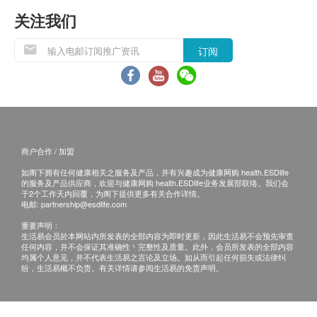
关注我们
订阅
商户合作 / 加盟
如阁下拥有任何健康相关之服务及产品，并有兴趣成为健康网购 health.ESDlife
的服务及产品供应商，欢迎与健康网购 health.ESDlife业务发展部联络。我们会
于2个工作天内回覆，为阁下提供更多有关合作详情。
电邮:
partnership@esdlife.com
重要声明：
生活易会员於本网站内所发表的全部内容为即时更新，因此生活易不会预先审查
任何内容，并不会保证其准确性丶完整性及质量。此外，会员所发表的全部内容
均属个人意见，并不代表生活易之言论及立场。如从而引起任何损失或法律纠
纷，生活易概不负责。有关详情请参阅生活易的免责声明。