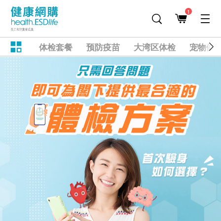
1
体检套餐
预防疫苗
大湾区体检
宠物健