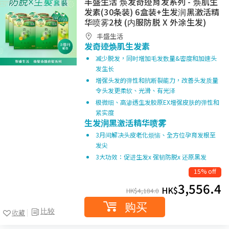
丰盛生活 焕发奇迹育发系列 - 焕肌生
发素(30条装) 6盒装+生发润黑激活精
华喷雾2枝 (内服防脱 X 外涂生发)
丰盛生活
发奇迹焕肌生发素
减少脱发，同时增加毛发数量&密度和加速头
发生长
增强头发的弹性和抗断裂能力，改善头发质量
令头发更柔软、光滑、有光泽
极微细、高渗透生发胶原EX增强皮肤的弹性和
紧实度
生发润黑激活精华喷雾
3月间解决头皮老化烦恼、全方位孕育发根至
发尖
3大功效：促进生发x 强韧防脱x 还原黑发
15% off
3,556.4
HK$
HK$
4,184.0
购买
比较
收藏