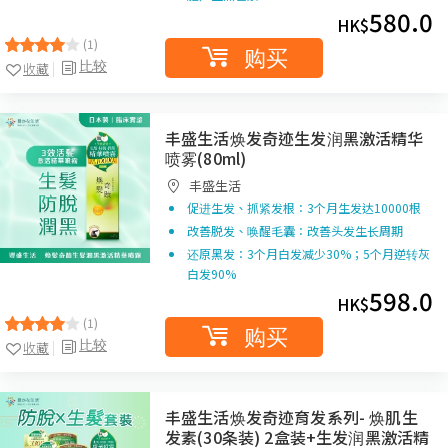
580.0
HK$
(1)
购买
比较
收藏
丰盛生活焕发奇迹生发润黑激活精华
喷雾(80ml)
丰盛生活
促进生发、抓紧发根：3个月生发达10000根
改善脱发、唤醒毛囊：改善头发生长周期
还原黑发：3个月白发减少30%；5个月逆转灰
白发90%
598.0
HK$
(1)
购买
比较
收藏
丰盛生活焕发奇迹育发系列- 焕肌生
发素(30条装) 2盒装+生发润黑激活精