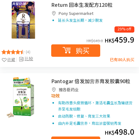
Return 回本生发配方120粒
Pony Supermarket
延长头发生长期，减少脱发
29% off
459.9
HK$
HK$
649.0
购买
(4)
比较
收藏
已有80人购买
Pantogar 倍发加营养育发胶囊90粒
雅各臣药业
功效
有助改善头皮微循环，激活毛囊生长及输送营
养至毛发细胞
启动防脱、修复、育发三大效果
由内补足毛囊营养，育出浓密强韧秀发
498.0
HK$