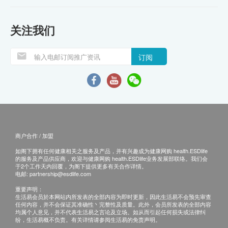
关注我们
订阅
商户合作 / 加盟
如阁下拥有任何健康相关之服务及产品，并有兴趣成为健康网购 health.ESDlife
的服务及产品供应商，欢迎与健康网购 health.ESDlife业务发展部联络。我们会
于2个工作天内回覆，为阁下提供更多有关合作详情。
电邮:
partnership@esdlife.com
重要声明：
生活易会员於本网站内所发表的全部内容为即时更新，因此生活易不会预先审查
任何内容，并不会保证其准确性丶完整性及质量。此外，会员所发表的全部内容
均属个人意见，并不代表生活易之言论及立场。如从而引起任何损失或法律纠
纷，生活易概不负责。有关详情请参阅生活易的免责声明。