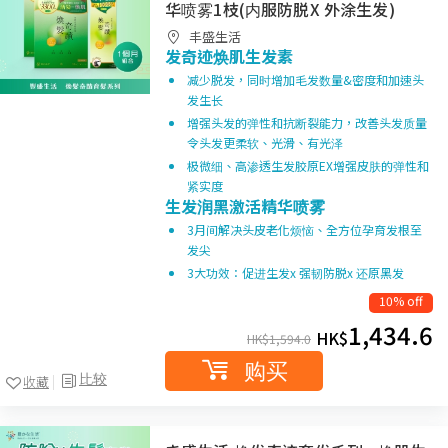
华喷雾1枝(内服防脱X 外涂生发)
丰盛生活
发奇迹焕肌生发素
减少脱发，同时增加毛发数量&密度和加速头
发生长
增强头发的弹性和抗断裂能力，改善头发质量
令头发更柔软、光滑、有光泽
极微细、高渗透生发胶原EX增强皮肤的弹性和
紧实度
生发润黑激活精华喷雾
3月间解决头皮老化烦恼、全方位孕育发根至
发尖
3大功效：促进生发x 强韧防脱x 还原黑发
10% off
1,434.6
HK$
HK$
1,594.0
购买
比较
收藏