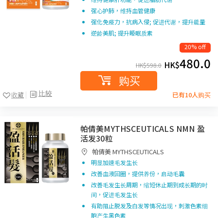
强心护肺，维持血管健康
强化免疫力，抗病入侵; 促进代谢，提升能量
逆龄美肌; 提升睡眠质素
20% off
480.0
HK$
HK$
598.0
购买
比较
收藏
已有10人购买
帕倩美MYTHSCEUTICALS NMN 盈
活发30粒
帕倩美 MYTHSCEUTICALS
明显加速毛发生长
改善血液回圈，提供养份，启动毛囊
改善毛发生长周期，缩短休止期到成长期的时
间，促进毛发生长
有助阻止脱发及白发等情况出现，刺激色素细
胞产生黑色素