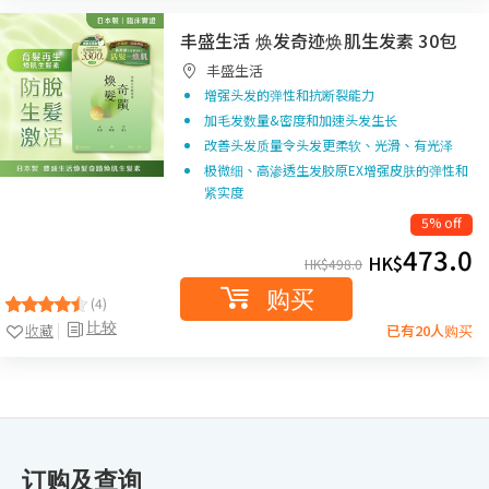
丰盛生活 焕发奇迹焕肌生发素 30包
丰盛生活
增强头发的弹性和抗断裂能力
加毛发数量&密度和加速头发生长
改善头发质量令头发更柔软、光滑、有光泽
极微细、高渗透生发胶原EX增强皮肤的弹性和
紧实度
5% off
473.0
HK$
HK$
498.0
购买
(4)
比较
收藏
已有20人购买
订购及查询