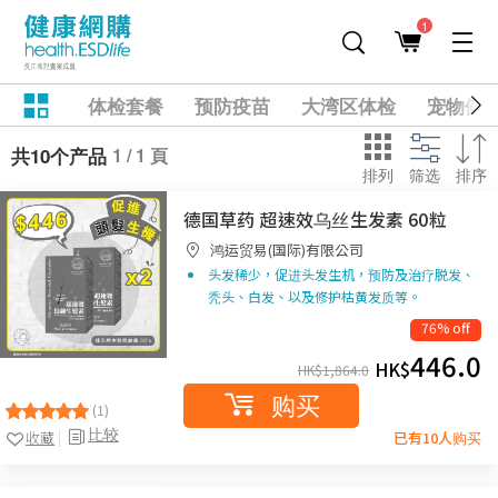
1
体检套餐
预防疫苗
大湾区体检
宠物健
1 / 1 頁
共10个产品
排列
筛选
排序
德国草药 超速效乌丝生发素 60粒
鸿运贸易(国际)有限公司
头发稀少，促进头发生机，预防及治疗脱发、
秃头、白发、以及修护枯黄发质等。
76% off
446.0
HK$
HK$
1,864.0
购买
(1)
比较
收藏
已有10人购买