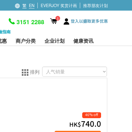
繁
EN
EVERJOY 奖赏计画
推荐朋友计划
1
3151 2288
登入以赚取更多优惠
檢指南
优惠
商户分类
企业计划
健康资讯
排列
46% off
740.0
HK$