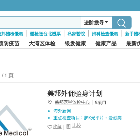
进阶搜寻
美邦體檢優惠
體檢送台北機票
私家醫院
婦科檢查優惠
新手體
预防疫苗
大湾区体检
银发健康
健康产品
最新
1 / 1 頁
美邦外佣验身计划
美邦医学体检中心
9项目
海外雇佣
重点检查项目：肺X光平片、爱滋病
比较
收藏