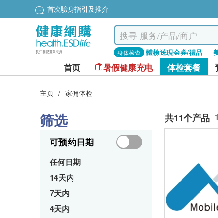
首次驗身指引及推介
體檢送現金券/禮品
身体检查
首页
暑假健康充电
体检套餐
主页
/
家佣体检
筛选
共11个产品
可预约日期
任何日期
14天内
7天内
4天内