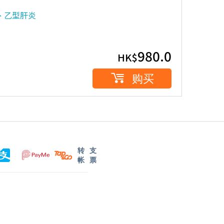
、乙型肝炎
980.0
HK$
购买
转
支
帐
票