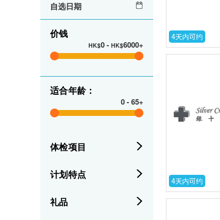
自选日期
价钱
4天内可约
0
-
6000+
HK$
HK$
适合年龄：
0
-
65+
体检项目
计划特点
4天内可约
礼品