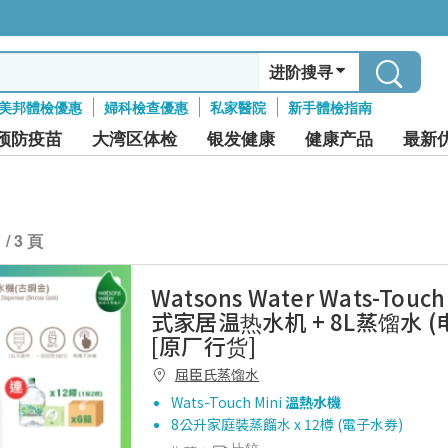
进阶搜寻
美邦體檢優惠
婦科檢查優惠
私家醫院
新手體檢指南
预防疫苗
大湾区体检
银发健康
健康产品
最新
1 / 3 頁
Watsons Water Wats-Touc
式家居温热水机 + 8L蒸馏水 (
[原厂行货]
屈臣氏蒸馏水
Wats-Touch Mini
溫熱水機
8公升家庭裝蒸餾水 x 12樽 (電子水券)