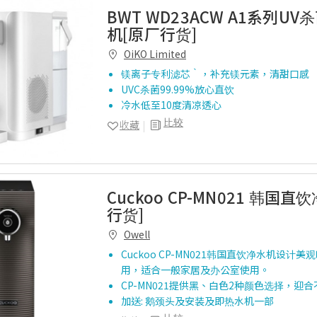
BWT WD23ACW A1系列U
机[原厂行货]
OiKO Limited
镁离子专利滤芯‵，补充镁元素，清甜口感
UVC杀菌99.99%放心直饮
冷水低至10度清凉透心
比较
收藏
Cuckoo CP-MN021 韩国
行货]
Owell
Cuckoo CP-MN021韩国直饮净水机设计美
用，适合一般家居及办公室使用。
CP-MN021提供黑、白色2种颜色选择，迎
加送: 鹅颈头及安装及即热水机一部