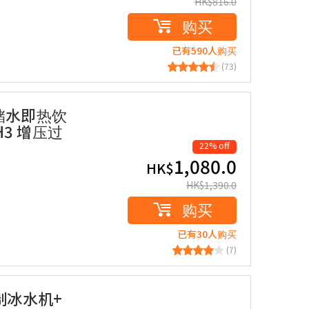
HK$
816.0
购买
已有590人购买
(73)
1 储水即热饮
 H3 增压过
22% off
1,080.0
HK$
HK$
1,390.0
购买
已有30人购买
(7)
热制冰水机+