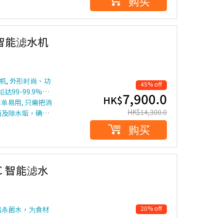
购买
冷热智能滤水机
水机, 外形时尚、功
45% off
99-99.9%…
7,900.0
HK$
简单易用, 只需把消
HK$
14,300.0
菌及除水垢，确…
购买
0°C 智能滤水
20% off
出杀菌水，为食材