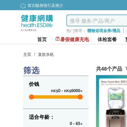
首次驗身指引及推介
热门搜寻：
體檢送現金券/禮品
首页
暑假健康充电
体检套餐
主页
/
直饮水机
筛选
共48个产品
价钱
0
-
6000+
HK$
HK$
适合年龄：
0
-
65+