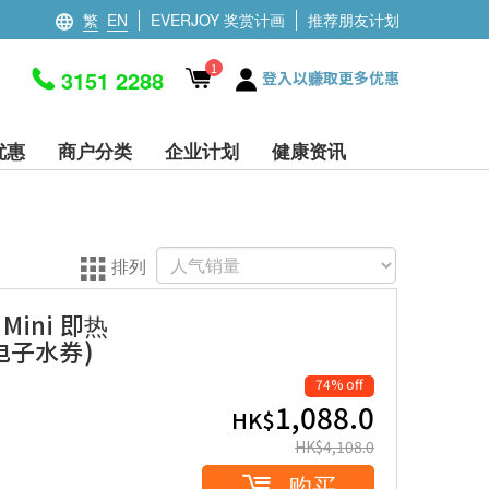
繁
EN
EVERJOY 奖赏计画
推荐朋友计划
1
3151 2288
登入以赚取更多优惠
优惠
商户分类
企业计划
健康资讯
排列
h Mini 即热
电子水券)
74% off
1,088.0
HK$
HK$
4,108.0
购买