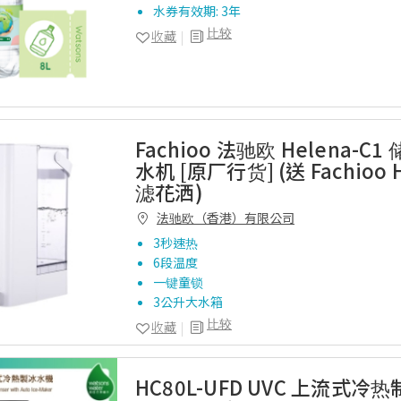
水券有效期
: 3
年
比较
收藏
Fachioo 法驰欧 Helena-C
水机 [原厂行货] (送 Fachioo
滤花洒)
法驰欧（香港）有限公司
3秒速热
6段温度
一键童锁
3公升大水箱
比较
收藏
HC80L-UFD UVC 上流式冷