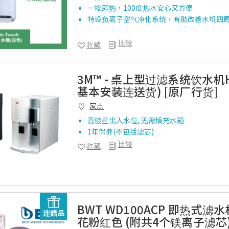
一按即热，100度热水安心又方便
特设负离子空气净化系统，有助改善水机四
比较
收藏
3M™ - 桌上型过滤系统饮水机HC
基本安装连送货) [原厂行货]
家点
直驳星出入水位, 无需填充水箱
1年保养(不包括滤芯)
比较
收藏
BWT WD100ACP 即热式滤水机
连赠品
花粉红色 (附共4个镁离子滤芯)