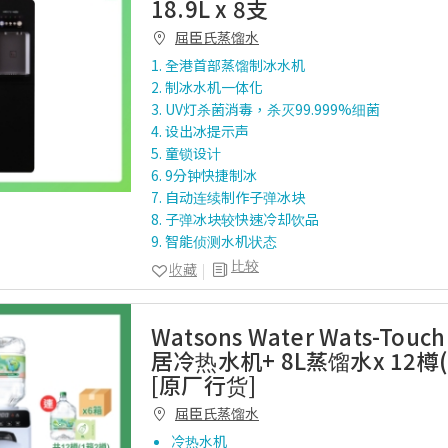
18.9L x 8支
屈臣氏蒸馏水
1. 全港首部蒸馏制冰水机
2. 制冰水机一体化
3. UV灯杀菌消毒，杀灭99.999%细菌
4. 设出冰提示声
5. 童锁设计
6. 9分钟快捷制冰
7. 自动连续制作子弹冰块
8. 子弹冰块较快速冷却饮品
9. 智能侦测水机状态
比较
收藏
Watsons Water Wats-Tou
居冷热水机+ 8L蒸馏水x 12樽
[原厂行货]
屈臣氏蒸馏水
冷热水机