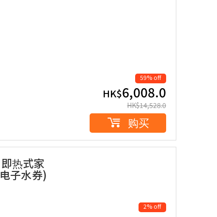
59% off
6,008.0
HK$
HK$
14,528.0
购买
ch 即热式家
(电子水券)
2% off