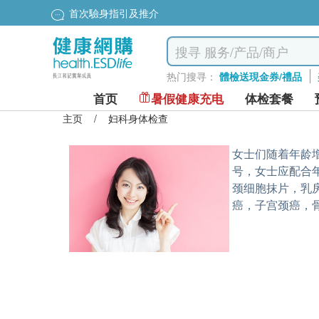
首次驗身指引及推介
热门搜寻：
體檢送現金券/禮品
首页
暑假健康充电
体检套餐
主页
/
妇科身体检查
女士们随着年龄
号，女士应配合
颈细胞抹片，乳
癌，子宫颈癌，