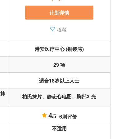
计划详情
收藏
港安医疗中心 (铜锣湾)
29 项
适合18岁以上人士
3项超声波
氏抹
柏氏抹片、静态心电图、胸部X 光
指标(大肠
4
/5
6则评价
不适用