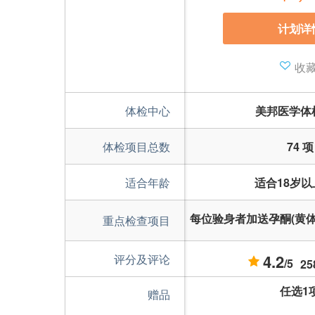
计划详
收
体检中心
美邦医学体
体检项目总数
74 项
适合年龄
适合18岁
每位验身者加送孕酮(黄
重点检查项目
4.2
评分及评论
/5
2
任选1
赠品