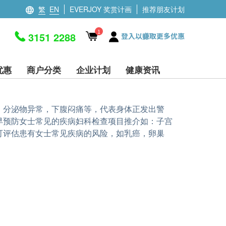
繁
EN
EVERJOY 奖赏计画
推荐朋友计划
1
3151 2288
登入以赚取更多优惠
优惠
商户分类
企业计划
健康资讯
，分泌物异常，下腹闷痛等，代表身体正发出警
早预防女士常见的疾病妇科检查项目推介如：子宫
可评估患有女士常见疾病的风险，如乳癌，卵巢