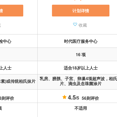
情
计划详情
藏
收藏
检中心
时代医疗服务中心
16 项
以上人士
适合18岁以上人士
乳房、膀胱、子宫、卵巢4项超声波，柏
体素)或传统柏氏抹片
片、滴虫及念珠菌涂片
4.5
/5
58则评价
56则评价
项
不适用