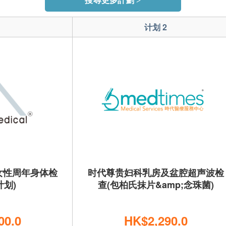
搜尋更多計劃 >
1
计划 2
女性周年身体检
时代尊贵妇科乳房及盆腔超声波检
计划)
查(包柏氏抹片&amp;念珠菌)
00.0
HK$2,290.0