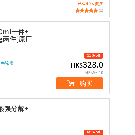
已有40人购买
(1)
ml一件+
g两件[原厂
51% off
328.0
有害物质
HK$
HK$
667.0
购买
最强分解+
80% off