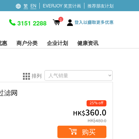
繁
EN
EVERJOY 奖赏计画
推荐朋友计划
1
3151 2288
登入以赚取更多优惠
优惠
商户分类
企业计划
健康资讯
排列
净化过滤网
25% off
360.0
HK$
HK$
480.0
购买