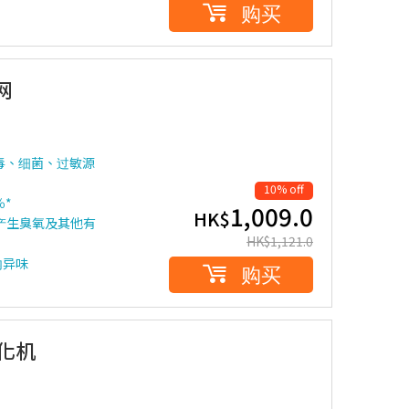
购买
网
米病毒、细菌、过敏源
10% off
％*
1,009.0
HK$
产生臭氧及其他有
HK$
1,121.0
内异味
购买
净化机