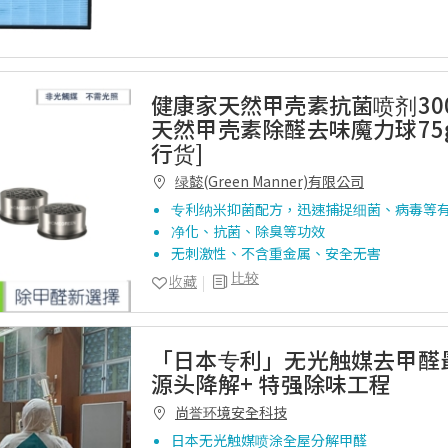
健康家天然甲壳素抗菌喷剂300
天然甲壳素除醛去味魔力球75
行货]
绿懿(Green Manner)有限公司
专利纳米抑菌配方，迅速捕捉细菌、病毒等
净化、抗菌、除臭等功效
无刺激性、不含重金属、安全无害
比较
收藏
「日本专利」无光触媒去甲醛
源头降解+ 特强除味工程
尚誉环境安全科技
日本无光触媒喷涂全屋分解甲醛