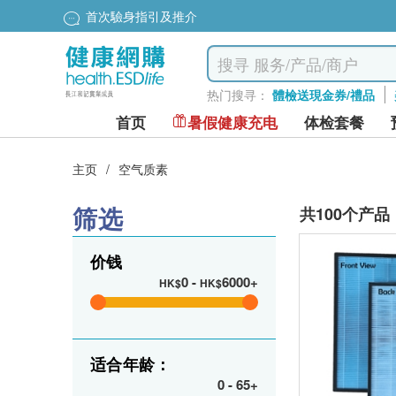
首次驗身指引及推介
热门搜寻：
體檢送現金券/禮品
首页
暑假健康充电
体检套餐
主页
/
空气质素
筛选
共100个产品
价钱
0
-
6000+
HK$
HK$
适合年龄：
0
-
65+