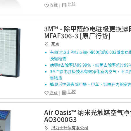
比较
收藏
3M™ - 除甲醛静电驻极更换滤
MFAF306-3 [原厂行货]
家点
有效过滤比PM2.5 细小800倍的0.003微
及颗粒物
病毒#去除率达99.99％，细菌去除率超过99
3M™ 静电驻极技术有效净化室内空气，不会
害物质
蜂巢活性碳去除甲醛、甲苯、烟味在内的室
比较
收藏
Air Oasis™ 纳米光触媒空气
AO3000G3
贝力士环保有限公司