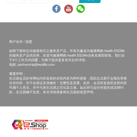
有损毁情况，一经确认签收，恕不接受退换。
退换产品必须包装完整，如退换之产品有任何残缺
或过期退回，供货商有权不受理。
如有其他损坏或遗漏查询，顾客必须保留有效收据
正本，并于送货后3个工作天内按下列方式联络健
商户合作 / 加盟
康网购health.ESDlife客户服务部跟进。
如阁下拥有任何健康相关之服务及产品，并有兴趣成为健康网购 health.ESDlife
电邮: support@esdlife.com / 健康网购
的服务及产品供应商，欢迎与健康网购 health.ESDlife业务发展部联络。我们会
于2个工作天内回覆，为阁下提供更多有关合作详情。
health.ESDlife客服热线: (852) 3151-2288
电邮:
partnership@esdlife.com
重要声明：
生活易会员於本网站内所发表的全部内容为即时更新，因此生活易不会预先审查
任何内容，并不会保证其准确性丶完整性及质量。此外，会员所发表的全部内容
均属个人意见，并不代表生活易之言论及立场。如从而引起任何损失或法律纠
纷，生活易概不负责。有关详情请参阅生活易的免责声明。