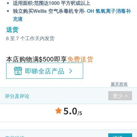
适用面积:范围达1000 平方呎或以上
独立购买Wellis 空气杀毒机专用-
OH 氢氧离子消毒补
充液
送货
6 至 7 个工作天内发货
本店购物满$500即享
免费送货
即睇全店产品
展开所有
更少
评分及评论
5.0
/5