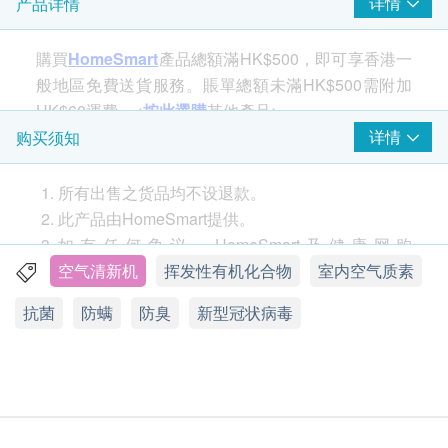
详情
产品详情
購買
HomeSmart
產品總額滿HK$500，即可享香港一
般地區免費送貨服務。賬單總額未滿HK$500需附加
HK$60運費。<
按此選購
其他產品>
详情
购买须知
所有出售之货品均不设退款。
此产品由HomeSmart提供。
如有任何争议，HomeSmart及健康网购
health.ESDlife保留最终决议权。
空气清新机
挥发性有机化合物
室内空气质素
抗菌
防螨
防臭
新型冠状病毒
送货
购买
HomeSmart
产品总额满HK$500，即可享本
地免费送货服务。 账单总额未满HK$500需附加
HK$60运费。
以下地区不提供送货服务: