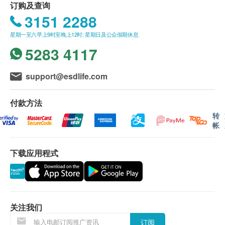
打鼓岭, 离岛(大屿山 (包括愉景湾), 南丫岛, 长洲,
订购及查询
坪洲, 大澳, 梅窝, 昂平), 马湾, 沙头角, 落马洲, 皇岗,
3151 2288
流浮山, 龙鼓滩 , 踏石角, 机场。 "
星期一至六早上9时至晚上12时; 星期日及公众假期休息
订单确认后将于 7 个工作天内送达指定送货地址。
5283 4117
送货日期及地址一经确认后将无法更改，否则将会
引致严重送货延误，顾客亦须自行缴付因更改送货
support@esdlife.com
日期及地址而引起之全数费用。
不排除运送时间会因节日而有所影响。 当八号烈
付款方法
风讯号悬挂或黑色暴雨警告生效时，送货服务时间
转
将会延迟。
帐
所有订单须视乎相关货品的供应情况再作最后确
认。 倘若健康网购health.ESDlife未能提供任何订
下载应用程式
单上的货品，健康网购health.ESDlife有权拒绝接
受该订单，并且会于送货前透过电话或电邮通知顾
客再作安排。
关注我们
换货条款
订阅
当顾客收取已订购之货品时，有责任检查货品是否