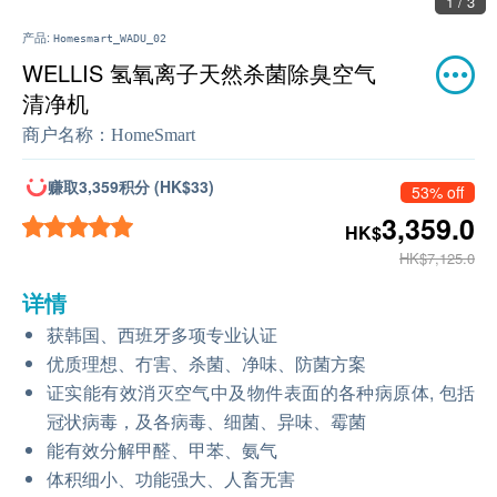
1 / 3
产品:
Homesmart_WADU_02
WELLIS 氢氧离子天然杀菌除臭空气
清净机
商户名称：
HomeSmart
赚取3,359积分 (HK$33)
53% off
3,359.0
HK$
HK$7,125.0
详情
获韩国、西班牙多项专业认证
优质理想、冇害、杀菌、净味、防菌方案
证实能有效消灭空气中及物件表面的各种病原体, 包括
冠状病毒，及各病毒、细菌、异味、霉菌
能有效分解甲醛、甲苯、氨气
体积细小、功能强大、人畜无害