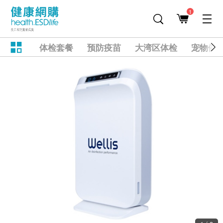
1
体检套餐
预防疫苗
大湾区体检
宠物健