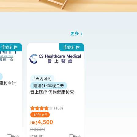
更多
送礼物
送礼物
4天内可约
健康检查计
赠送$1400现金券
晋上医疗 优尚健康检查
(108)
16% off
4,500
HK$
HK$5,340
比较
收藏
比较