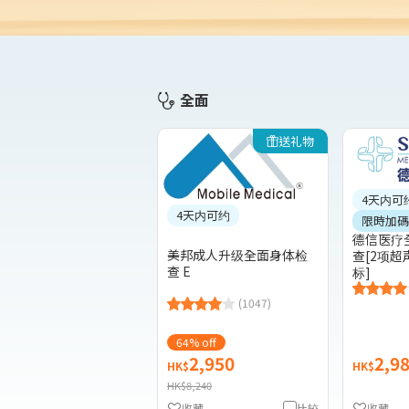
全面
送礼物
4天内可
4天内可约
限時加碼送
德信医疗
美邦成人升级全面身体检
查[2项超
查 E
标]
(1047)
64% off
2,950
2,9
HK$
HK$
HK$8,240
收藏
比较
收藏