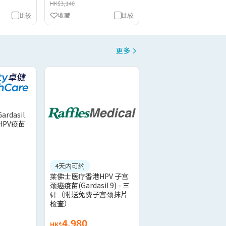
HK$3,140
比较
收藏
比较
更多
dasil
HPV疫苗
4天内可约
莱佛士医疗香港HPV 子宫
颈癌疫苗(Gardasil 9) - 三
针（附送免费子宫颈抹片
检查）
4,980
HK$