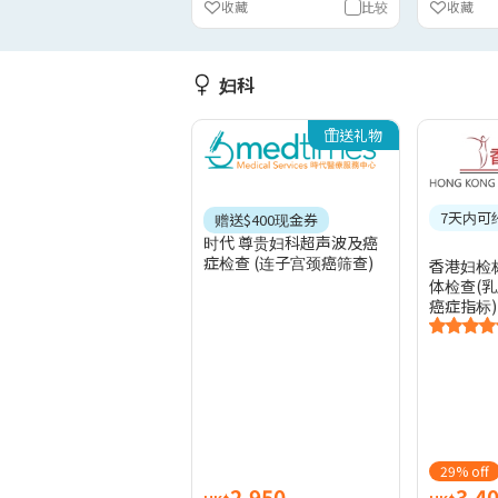
收藏
比较
收藏
妇科
送礼物
7天内可
赠送$400现金券
时代 尊贵妇科超声波及癌
症检查 (连子宫颈癌筛查)
香港妇检
体检查(
癌症指标)
29% off
2,950
3,4