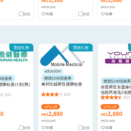
HK$
HK$
HK$5,800
HK$6,051
比较
收藏
比较
收藏
送礼物
送礼物
4天内可约
赠送$300现金券
0现金券
赠送$100现金券
美邦优越男性健康检查
健康检查计划(男)
尚医男性全面身体
项超声波及2项癌
(61)
(31)
(82)
49% off
55% off
40
2,880
2,880
HK$
HK$
HK$5,680
HK$6,400
比较
收藏
比较
收藏