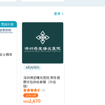
更多
送礼物
 女士周年
4天内可约
深圳博爱曙光医院 男性健
康评估体检套餐（升级
版）
(3)
15% off
2,670
HK$