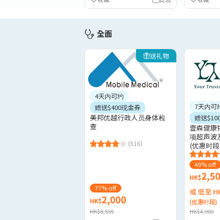
全面
送礼物
4天内可约
7天内可
赠送$400现金券
美邦优越行政人员身体检
赠送$10
查
壹森健康
项超声波
(516)
(优惠时段
49% off
2,5
HK$
77% off
或 低至 H
2,000
HK$
(优惠时段)
HK$8,595
HK$4,900