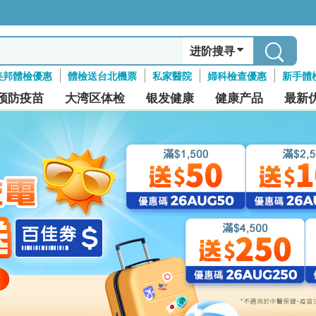
进阶搜寻
美邦體檢優惠
體檢送台北機票
私家醫院
婦科檢查優惠
新手體
预防疫苗
大湾区体检
银发健康
健康产品
最新