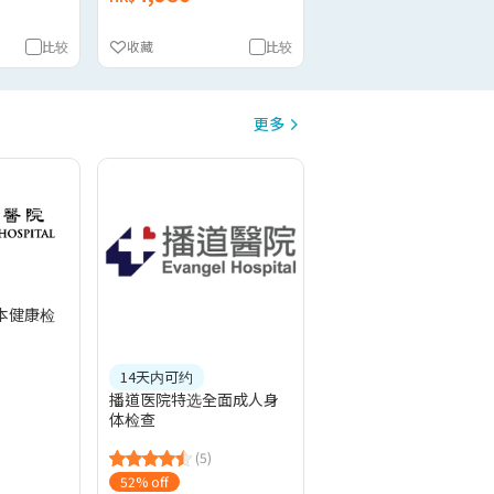
比较
收藏
比较
更多
本健康检
14天内可约
播道医院特选全面成人身
体检查
(5)
52% off