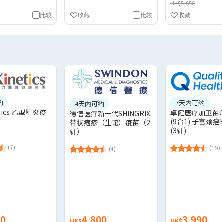
HK$5,850
比较
收藏
比较
收藏
约
7天内可约
4天内可约
tics 乙型肝炎疫
卓健医疗加卫苗Gar
德信医疗新一代SHINGRIX
(9合1) 子宫颈癌
带状疱疹（生蛇）疫苗（2
(3针)
针）
(7)
(19)
(4)
00
4,800
3,990
HK$
HK$