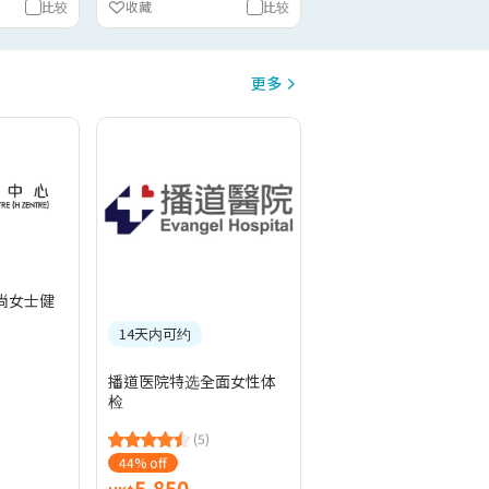
比较
收藏
比较
更多
尚女士健
14天内可约
播道医院特选全面女性体
检
(5)
44% off
5,850