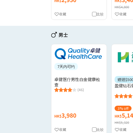
HK$
HK$
HK$4,800
收藏
比较
收藏
男士
7天内可约
卓健医疗男性白金健康检
赠送$50
查
盈健钻石
(46)
3% off
3,980
5,1
HK$
HK$
HK$5,320
收藏
比较
收藏