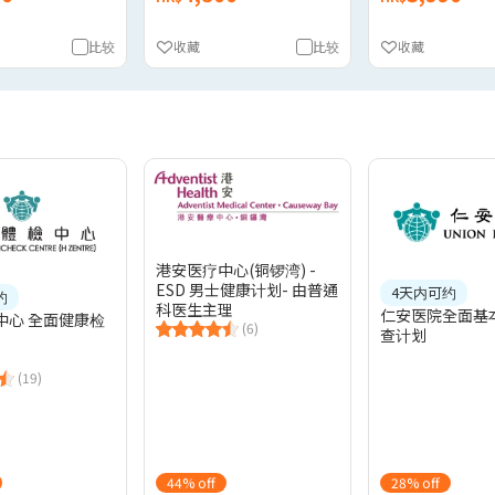
比较
收藏
比较
收藏
港安医疗中心(铜锣湾) -
ESD 男士健康计划- 由普通
4天内可约
约
科医生主理
仁安医院全面基
中心 全面健康检
(6)
查计划
(19)
44% off
28% off