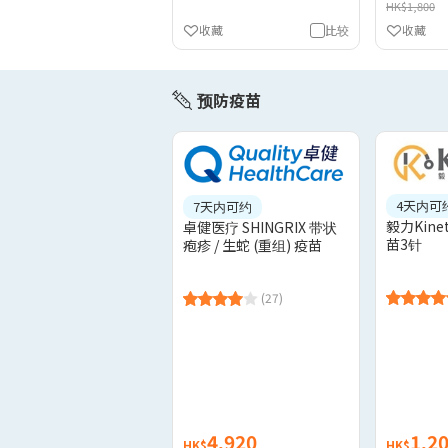
HK$1,800
收藏
比较
收藏
预防疫苗
4天内可
7天内可约
毅力Kine
卓健医疗 SHINGRIX 带状
苗3针
疱疹 / 生蛇 (重组) 疫苗
(27)
4,920
1,2
HK$
HK$