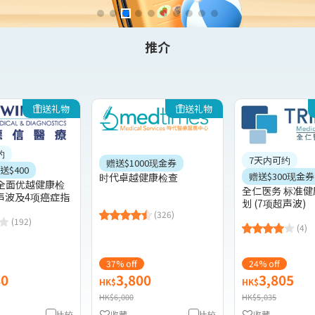
推介
送礼物
送礼物
约
7天内可约
赠送$1000现金券
$400
赠送$300现金券
时代卓越健康检查
全面优越健康检
全仁医务 标准
声波及4项癌症指
划 (7项超声波)
(326)
(192)
(4)
37% off
24% off
80
3,800
3,805
HK$
HK$
HK$6,000
HK$5,035
比较
收藏
比较
收藏