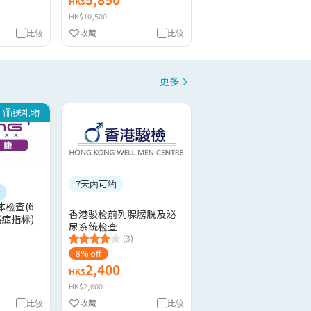
HK$
HK$10,500
比较
收藏
比较
更多
送礼物
7天内可约
检查(6
香港骏检前列腺膀胱及泌
症指标)
尿系统检查
(3)
8% off
2,400
HK$
HK$2,600
比较
收藏
比较