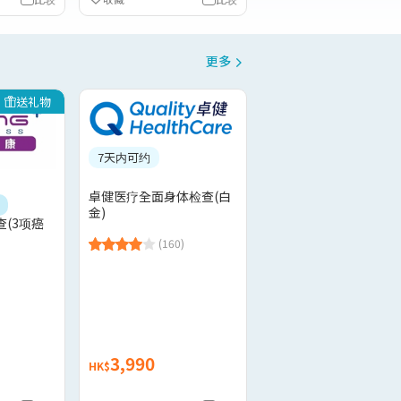
更多
送礼物
7天内可约
卓健医疗全面身体检查(白
金)
(3项癌
(160)
3,990
HK$