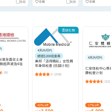
比较
收藏
比较
收藏
送礼物
约
4天内可约
赠送$200现金券
4天内可约
标准全面女士身
美邦「活得精彩」女性周
乳房超声波及4项
年身体检查 (优越计划)
仁安体检中心尊
(9)
康检查计划
(258)
(22)
40% off
17% off
00
3,500
5,000