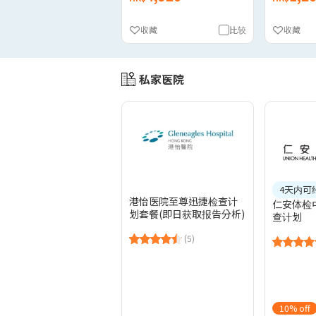
收藏
比较
收藏
私家医院
4天内可
港怡医院至尊迅捷检查计
仁安体检
划套餐(即日获取报告分析)
查计划
(5)
10% off