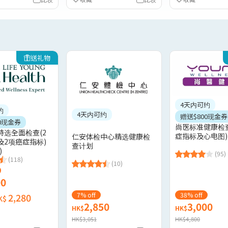
送礼物
4天内可约
约
4天内可约
赠送$800现金券
0现金券
尚医标准健康检查
特选全面检查(2
症指标及心电图)
仁安体检中心精选健康检
及2项癌症指标)
查计划
)
(95)
(118)
(10)
00
7% off
38% off
2,280
K$
2,850
3,000
HK$
HK$
HK$3,051
HK$4,800