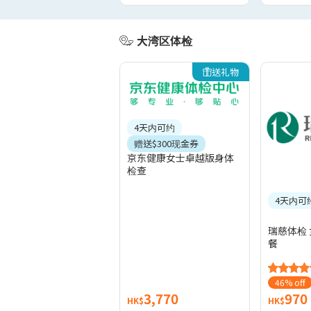
大湾区体检
送礼物
4天内可约
赠送$300现金券
京东健康女士卓越版身体
检查
4天内可
瑞慈体检 
餐
46% off
3,770
970
HK$
HK$