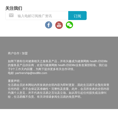
health.ESDlife概不负责。一切有关的索偿或查询，须
关注我们
向提供服务之体检中心或商户提出。
订阅
商户合作 / 加盟
如阁下拥有任何健康相关之服务及产品，并有兴趣成为健康网购 health.ESDlife
的服务及产品供应商，欢迎与健康网购 health.ESDlife业务发展部联络。我们会
于2个工作天内回覆，为阁下提供更多有关合作详情。
电邮:
partnership@esdlife.com
重要声明：
生活易会员於本网站内所发表的全部内容为即时更新，因此生活易不会预先审查
任何内容，并不会保证其准确性丶完整性及质量。此外，会员所发表的全部内容
均属个人意见，并不代表生活易之言论及立场。如从而引起任何损失或法律纠
纷，生活易概不负责。有关详情请参阅生活易的免责声明。