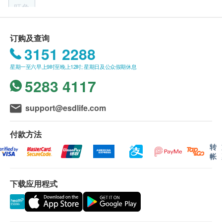
（不包括星期六、日及公众假期）。部分特定测试的报
旺角
告时间或有不同，例如：ALEX2® 过敏测试报告需时约
我们以香港为基地，锐意以全面周详的检测服务照顾人
7个工作天。 (其他指定性传染病检查计划及循环肿瘤细
生每个阶段，从小陪伴，每天守护，从个人到挚亲，活
香港九龙弥敦道555号九龙行21楼1-3单位 (油麻地A1出口)
胞癌症检查的报告时间，请参考其产品页面。)
订购及查询
出每天好生活，超越卓越，成就最好。
报告跟进： 报告将以电子方式发送。客户收到电子报告
3151 2288
ApexHealth 由科学和医学专家团队组成，探索生命科
显示地图
后，我们会安排医护人员致电进行专业讲解。请注意，
技的研究与应用，提供国际级高标准的身体检查和基因
星期一至六早上9时至晚上12时; 星期日及公众假期休息
报告讲解的轮候时间或会因应个别化验项目所需时间或
星期一至五︰10:00a.m. – 1:00p.m. ; 3:00p.m. – 6:00p.m.
检测服务，更开拓崭新的「检测+」概念，把精准的检
客户指定时段等因素而有所调整。
5283 4117
星期六︰10:00a.m. – 1:00p.m. ; 3:00p.m. – 6:00p.m.
测服务连结至个人化的跟进方案，由跨专业的医学专家
订购一经确认，不设更改已订购的计划，转让给第三者
星期日及公众假期︰休息
针对检测结果，于个人发展、健康管理以至生活保健等
及／或退款。
电话：35042738
领域，提供积极前瞻的专业建议。
support@esdlife.com
如有任何争议，「健康网购health.ESDlife」及
我们以香港为基地，锐意以全面周详的检测服务照顾人
ApexHealth
保留最终决定权。
生每个阶段，从小陪伴，每天守护，从个人到挚亲，活
付款方法
出每天好生活，超越卓越，成就最好。
免责声明：
转
ApexHealth专注于5大专业检测服务涵盖身体检查、癌
所有健康检查/服务并非作为医务诊断或治疗用途。当阁
帐
症检测、过敏检测、亲子鉴定和基因特质，贴心照顾不
下身体健康出现任何疾病征兆时，应立即咨询有认可资
同需要，从小陪伴，终身并肩。
格的医生，作出诊断及治疗。
下载应用程式
本服务/产品由商户提供。生活易【健康网购
health.ESDlife】并没有经营或提供本服务/产品。有关
此服务/产品的错漏或延误，或因使用此服务/产品而引
致的损失、损害、受伤或法律诉讼，健康网购