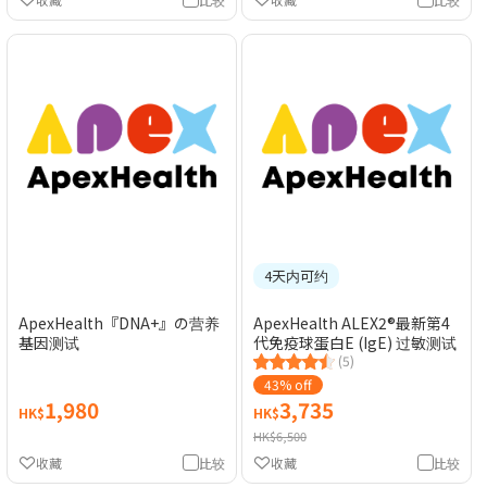
4天内可约
ApexHealth『DNA+』の营养
ApexHealth ALEX2®最新第4
基因测试
代免疫球蛋白E (IgE) 过敏测试
(5)
43% off
1,980
3,735
HK$
HK$
HK$6,500
收藏
比较
收藏
比较