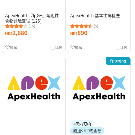
ApexHealth『IgG+』延迟性
ApexHealth 基本性病检查
食物过敏测试 (125)
(15)
(5)
2,680
890
HK$
HK$
收藏
比较
收藏
比较
送礼物
4天内可约
赠送$300现金券