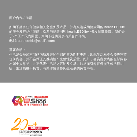
商户合作 / 加盟
如阁下拥有任何健康相关之服务及产品，并有兴趣成为健康网购 health.ESDlife
的服务及产品供应商，欢迎与健康网购 health.ESDlife业务发展部联络。我们会
于2个工作天内回覆，为阁下提供更多有关合作详情。
电邮:
partnership@esdlife.com
重要声明：
生活易会员於本网站内所发表的全部内容为即时更新，因此生活易不会预先审查
任何内容，并不会保证其准确性丶完整性及质量。此外，会员所发表的全部内容
均属个人意见，并不代表生活易之言论及立场。如从而引起任何损失或法律纠
纷，生活易概不负责。有关详情请参阅生活易的免责声明。