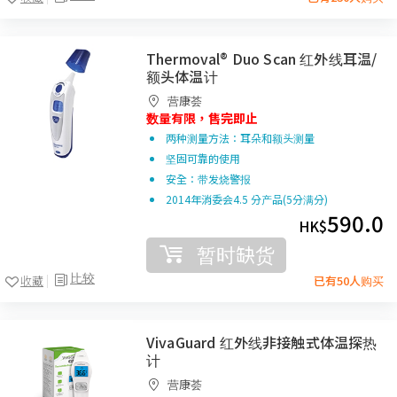
Thermoval® Duo Scan 红外线耳温/
额头体温计
营康荟
数量有限，售完即止
两种测量方法：耳朵和额头测量
坚固可靠的使用
安全：带发烧警报
2014年消委会4.5 分产品(5分满分)
590.0
HK$
暂时缺货
比较
收藏
已有50人购买
VivaGuard 红外线非接触式体温探热
计
营康荟