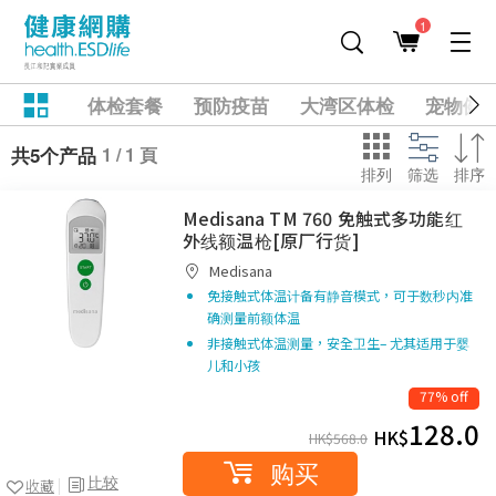
1
体检套餐
预防疫苗
大湾区体检
宠物健
1 / 1 頁
共5个产品
排列
筛选
排序
Medisana TM 760 免触式多功能红
外线额温枪[原厂行货]
Medisana
免接触式体温计备有静音模式，可于数秒内准
确测量前额体温
非接触式体温测量，安全卫生– 尤其适用于婴
儿和小孩
77% off
128.0
HK$
HK$
568.0
购买
比较
收藏