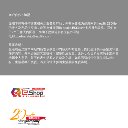
商户合作 / 加盟
如阁下拥有任何健康相关之服务及产品，并有兴趣成为健康网购 health.ESDlife
的服务及产品供应商，欢迎与健康网购 health.ESDlife业务发展部联络。我们会
于2个工作天内回覆，为阁下提供更多有关合作详情。
电邮:
partnership@esdlife.com
重要声明：
生活易会员於本网站内所发表的全部内容为即时更新，因此生活易不会预先审查
任何内容，并不会保证其准确性丶完整性及质量。此外，会员所发表的全部内容
均属个人意见，并不代表生活易之言论及立场。如从而引起任何损失或法律纠
纷，生活易概不负责。有关详情请参阅生活易的免责声明。