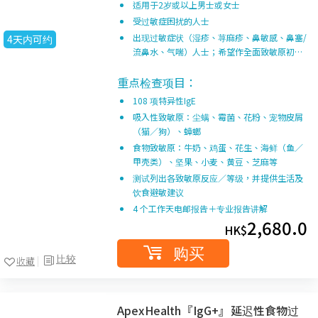
适用于2岁或以上男士或女士
受过敏症困扰的人士
出现过敏症状（湿疹、荨麻疹、鼻敏感、鼻塞/
4天内可约
流鼻水、气喘）人士；希望作全面致敏原初…
重点检查项目：
108 项特异性IgE
吸入性致敏原：尘螨、霉菌、花粉、宠物皮屑
（猫／狗）、蟑螂
食物致敏原：牛奶、鸡蛋、花生、海鲜（鱼／
甲壳类）、坚果、小麦、黄豆、芝麻等
测试列出各致敏原反应／等级，并提供生活及
饮食避敏建议
4 个工作天电邮报告＋专业报告讲解
2,680.0
HK$
购买
比较
收藏
ApexHealth『IgG+』延迟性食物过