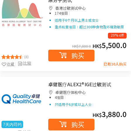
原分子测试
香港过敏测试中心
|
174项目
适用于6个月以上男士或女士
重点检查项目：超过300种食物及环境致敏原
29% off
5,500.0
HK$
HK$
7,800.0
购买
(8)
比较
收藏
已有10人购买
卓健医疗ALEX2®IGE过敏测试
卓健医疗体检中心
|
4项目
只适用于6岁或以上人士
3,880.0
HK$
购买
7天内可约