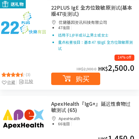
送礼物
22PLUS IgE 全方位致敏原测试(基本
版47项测试)
优健基因资讯科技有限公司
|
47项目
适用于1岁半或以上男士或女士
重点检查项目：基本47 项IgE 全方位致敏原测
试
14% off
2,500.0
HK$
HK$
2,900.0
(3)
购买
比较
收藏
ApexHealth『IgG+』延迟性食物过
敏测试 (65)
ApexHealth
|
66项目
1,450.0