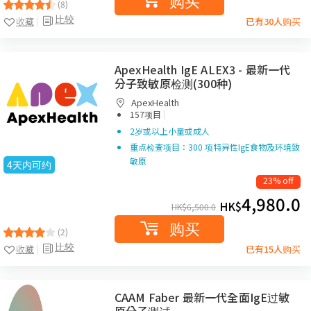
购买
(8)
比较
收藏
已有30人购买
ApexHealth IgE ALEX3 - 最新一代
分子致敏原检测(300种)
ApexHealth
|
157项目
2岁或以上小童或成人
重点检查项目：300 项特异性IgE食物及环境致
敏原
4天内可约
23% off
4,980.0
HK$
HK$
6,500.0
购买
(2)
比较
收藏
已有15人购买
CAAM Faber 最新一代全面IgE过敏