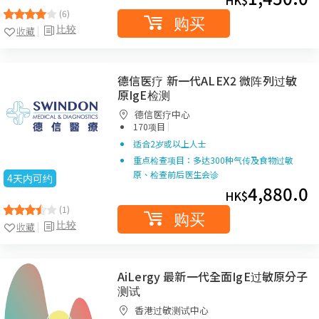
HK$
(6)
购买
比较
收藏
德信医疗 新一代ALEX2 微阵列过敏
原IgE检测
德信医疗中心
|
170项目
适合2岁或以上人士
重点检查项目：多达300种气传及食物过敏
原、检查前后医生会诊
4天内可约
4,880.0
HK$
(1)
购买
比较
收藏
AiLergy 最新一代全面IgE过敏原分子
测试
香港过敏测试中心