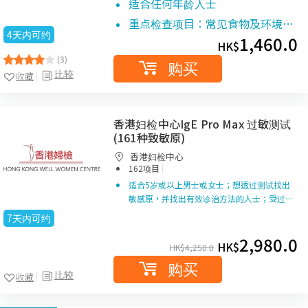
适合任何年龄人士
重点检查项目：常见食物及环境…
4天内可约
1,460.0
HK$
(3)
购买
比较
收藏
香港妇检中心IgE Pro Max 过敏测试
(161种致敏原)
香港妇检中心
|
162项目
适合5岁或以上男士或女士；想透过测试找出
敏感原，并找出有效诊治方法的人士；受过…
7天内可约
2,980.0
HK$
HK$
4,250.0
购买
比较
收藏