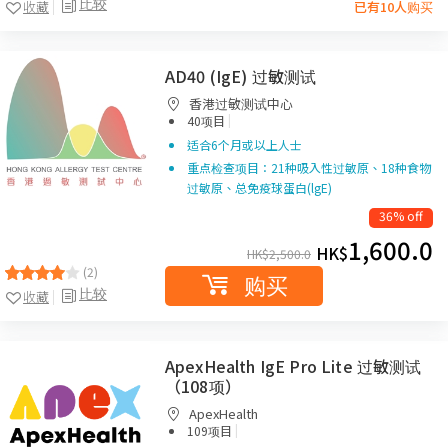
比较
收藏
已有10人购买
AD40 (IgE) 过敏测试
香港过敏测试中心
|
40项目
适合6个月或以上人士
重点检查项目：21种吸入性过敏原、18种食物
过敏原、总免疫球蛋白(lgE)
36% off
1,600.0
HK$
HK$
2,500.0
(2)
购买
比较
收藏
ApexHealth IgE Pro Lite 过敏测试
（108项）
ApexHealth
|
109项目