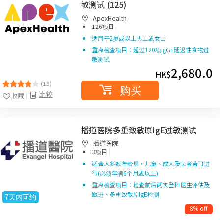
敏测试 (125)
ApexHealth
|
126项目
适用于2岁或以上男士或女士
重点检查项目：超过120项IgG+延迟性食物过
敏测试
2,680.0
HK$
(15)
购买
比较
收藏
播道医院多重致敏原IgE过敏测试
播道医院
|
3项目
适合大多数年龄层，儿童、成人及长者皆可进
行(必须年满6个月或以上)
重点检查项目：检查前后两次全科医生评估及
跟进、多重致敏原IgE检测
7天内可约
8% off