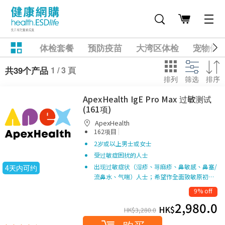
体检套餐
预防疫苗
大湾区体检
宠物健
1 / 3 頁
共39个产品
排列
筛选
排序
ApexHealth IgE Pro Max 过敏测试
(161项)
ApexHealth
|
162项目
2岁或以上男士或女士
受过敏症困扰的人士
出现过敏症状（湿疹、荨麻疹、鼻敏感、鼻塞/
4天内可约
流鼻水、气喘）人士；希望作全面致敏原初…
9% off
2,980.0
HK$
HK$
3,280.0