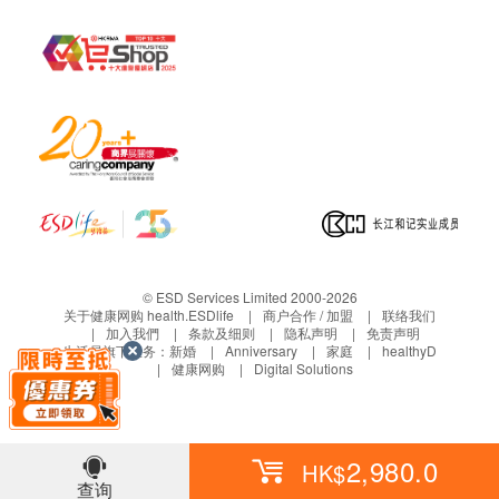
梨
香草及其他调味料
芥末
环境类
链隔孢菌
枝孢菌
马拉色菌
黑根霉菌
红色毛癣菌
© ESD Services Limited 2000-2026
关于健康网购 health.ESDlife
商户合作 / 加盟
联络我们
加入我們
条款及细则
隐私声明
免责声明
植物及花粉类
生活易旗下业务：
新婚
Anniversary
家庭
healthyD
健康网购
Digital Solutions
豚草
葎草
艾蒿花粉
2,980.0
黑麦花粉
HK$
查询
橡树