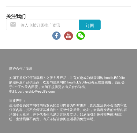
咨询有认可资格的医生，作出诊断及治疗。
水果
本服务/产品由商户提供。生活易【健康网购
关注我们
health.ESDlife】并没有经营或提供本服务/产品。
柑橘类
订阅
苹果
有关此服务/产品的错漏或延误，或因使用此服务/
牛油果
产品而引致的损失、损害、受伤或法律诉讼，健康
香蕉
网购health.ESDlife概不负责。一切有关的索偿或
樱桃（车厘子）
查询，须向提供服务之体检中心或商户提出。
葡萄
西柚
商户合作 / 加盟
奇异果
如阁下拥有任何健康相关之服务及产品，并有兴趣成为健康网购 health.ESDlife
的服务及产品供应商，欢迎与健康网购 health.ESDlife业务发展部联络。我们会
柠檬
于2个工作天内回覆，为阁下提供更多有关合作详情。
芒果
电邮:
partnership@esdlife.com
蜜瓜
重要声明：
生活易会员於本网站内所发表的全部内容为即时更新，因此生活易不会预先审查
蜜桃
任何内容，并不会保证其准确性丶完整性及质量。此外，会员所发表的全部内容
西瓜
均属个人意见，并不代表生活易之言论及立场。如从而引起任何损失或法律纠
纷，生活易概不负责。有关详情请参阅生活易的免责声明。
柿子
椰子