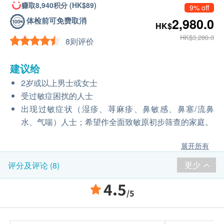
赚取8,940积分 (HK$89)
9% off
体检前可免费取消
2,980.0
HK$
HK$3,280.0
8则评价
建议给
2岁或以上男士或女士
受过敏症困扰的人士
出现过敏症状（湿疹、荨麻疹、鼻敏感、鼻塞/流鼻
水、气喘）人士；希望作全面致敏原初步筛查的家庭。
展开所有
更少
评分及评论 (8)
4.5
/5