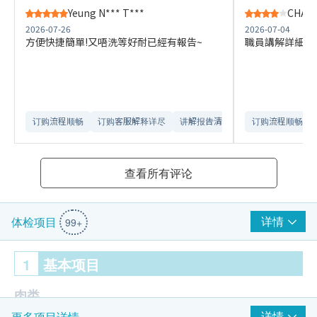
Yeung N*** T***
CHAN 
2026-07-26
2026-07-04
方便快捷簡單!又唔洗等好耐已經有報告~
職員講解詳細，
订购流程顺畅
订购客服解释详尽
讲解报告清晰​
订购流程顺畅
查看所有评论
详情
体检项目
99+
1
基本项目
肉类
详情
更多项目详情