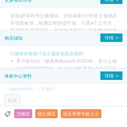
牛肉
鸡肉
首选IgE即时性过敏测试，全面涵盖161种常见食物及
猪肉
环境致敏原，检测过程快捷可靠。只需4个工作天，
蔬菜类
即可获取详尽报告，并由专业医护人员专责讲解报
告。适用于2岁或以上人士。
详情
购买须知
西兰花
椰菜
订购身体检查计划之服务条款及细则：
161 项特异性IgE
红萝卜
客户收到由「健康网购health.ESDlife」寄出之确
吸入性致敏原：尘螨、霉菌、花粉、宠物皮屑（猫／
西芹
认成功付款电邮后，ApexHealth 将于1-2个工作天
狗）、蟑螂食物致敏原：牛奶、鸡蛋、花生、海鲜
青瓜
大蒜
内，致电客户预约身体检查的时间及地点。客户必
详情
体检中心资料
（鱼／甲壳类）、坚果、小麦、黄豆、芝麻等
蘑菇
须于预约当天出示身份证及打印订购确认信以确认
测试列出各致敏原反应／等级，并提供生活及饮食避
ApexHealth
1 个地点
洋葱
身份。
敏建议
薯仔
本身体检查计划有效期为2个月，客户必须于2个月
4 个工作天电邮报告＋专业报告讲解
旺角
蕃茄
内(由确认付款日期起计)接受有关检查，逾期作
废。
过敏症
信心保证
适合所有年龄人士
奶及蛋类
香港九龙弥敦道555号九龙行21楼1-3单位 (油麻地A1出口)
报告时间： 一般情况下，报告将于检测后约 2星期
显示地图