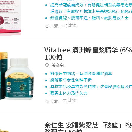
提高新冠疫苗成效，有助促进新型病毒患者
后遗症，有助提升抗体水平高达50%，88% 
纾缓便秘、肠胃不适、肚泻、皮肤易敏人士
比较
收藏
Vitatree 澳洲蜂皇浆精华 (6% 
100粒
美奈兒
舒缓压力情绪，有助改善睡眠质素
缓解更年女性各种不适
具抗氧化及具抗衰老功效，改善皮肤暗哑及
强男士体力及持久力
比较
收藏
余仁生 安睡紫靈芝「破壁」孢
強配方) 50粒