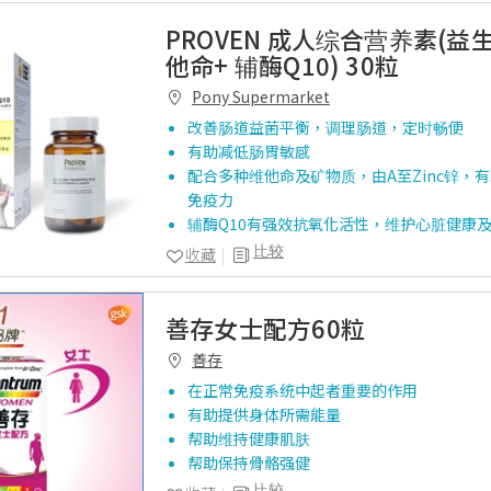
PROVEN 成人综合营养素(益
他命+ 辅酶Q10) 30粒
Pony Supermarket
改善肠道益菌平衡，调理肠道，定时畅便
有助减低肠胃敏感
配合多种维他命及矿物质，由A至Zinc锌，
免疫力
辅酶Q10有强效抗氧化活性，维护心脏健康
比较
收藏
善存女士配方60粒
善存
在正常免疫系统中起者重要的作用
有助提供身体所需能量
帮助维持健康肌肤
帮助保持骨骼强健
比较