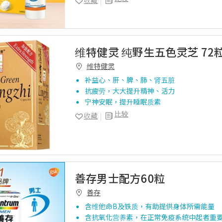
收藏
维特健灵 纯野生五色灵芝 72
维特健灵
补益心、肝、脾、肺、肾五脏
抗疲劳，大大提升精神、活力
宁神安眠，提升睡眠质素
比较
收藏
善存男士配方60粒
善存
含维他命B及铁质，有助提供身体所需能量
含抗氧化营养素，在正常免疫系统中起者重