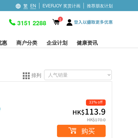
繁
EN
EVERJOY 奖赏计画
推荐朋友计划
1
3151 2288
登入以赚取更多优惠
优惠
商户分类
企业计划
健康资讯
排列
33% off
113.9
劳
HK$
HK$
170.0
购买