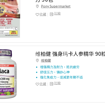
Pony Supermarket
比较
收藏
维柏健 强身玛卡人参精华 90
维柏健
增强精力及耐力，抵抗疲劳
舒缓压力，镇静心神
强化免疫力，缓减更年期不适
比较
收藏