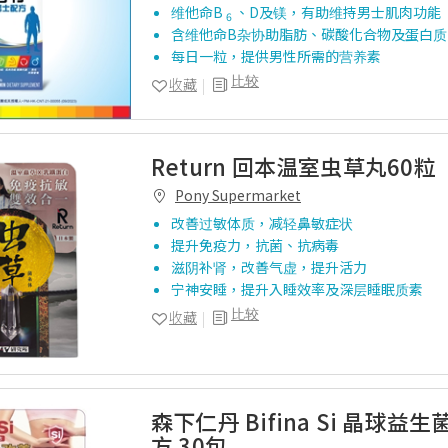
维他命B
、D及镁，有助维持男士肌肉功能
6
含维他命B杂协助脂肪、碳酸化合物及蛋白质
每日一粒，提供男性所需的营养素
比较
收藏
Return 回本温室虫草丸60粒
Pony Supermarket
改善过敏体质，减轻鼻敏症状
提升免疫力，抗菌、抗病毒
滋阴补肾，改善气虚，提升活力
宁神安睡，提升入睡效率及深层睡眠质素
比较
收藏
森下仁丹 Bifina Si 晶球益
方 30包