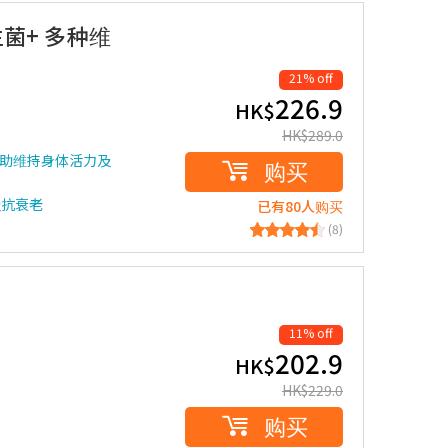
生菌+ 多种维
21% off
226.9
HK$
HK$
289.0
有助维持身体活力及
购买
及抗衰老
已有80人购买
(8)
11% off
202.9
HK$
HK$
229.0
购买