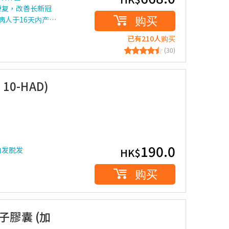
康复，改善长新冠
购买
病人于16天内产…
已有210人购买
(30)
10-HAD)
190.0
白发脱发
HK$
购买
子膠囊 (加