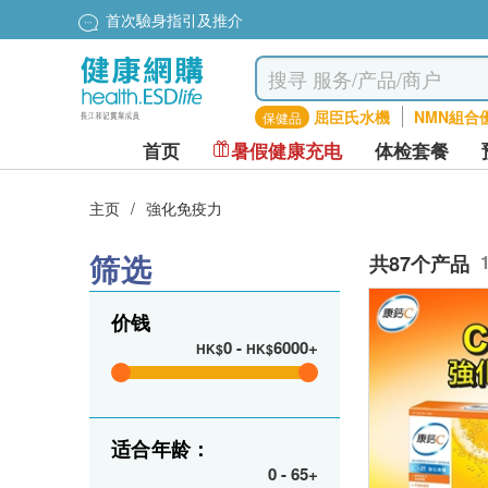
首次驗身指引及推介
屈臣氏水機
NMN組合
保健品
首页
暑假健康充电
体检套餐
主页
/
強化免疫力
筛选
共87个产品
价钱
0
-
6000+
HK$
HK$
适合年龄：
0
-
65+