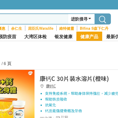
进阶搜寻
優惠
余仁生
屈臣氏Watslife
維特健靈
Bifina S森下仁丹
预防疫苗
大湾区体检
银发健康
健康产品
最新
1 / 6 頁
康钙C 30片装水溶片(橙味)
康钙C
支持免疫系统，帮助身体保持强壮，减少疲
帮助铁质吸收
抗氧化
钙质能强健骨骼及牙齿
比较