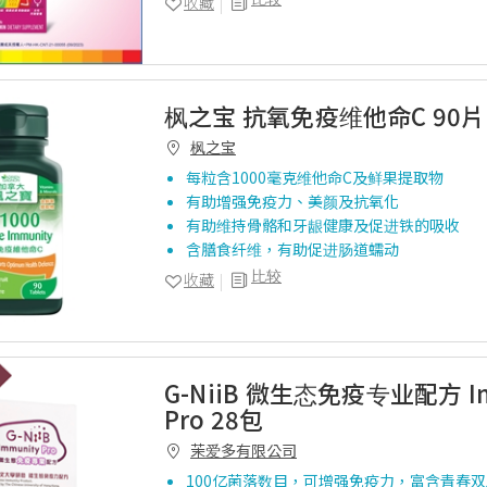
收藏
枫之宝 抗氧免疫维他命C 90片
枫之宝
每粒含1000毫克维他命C及鲜果提取物
有助增强免疫力、美颜及抗氧化
有助维持骨骼和牙龈健康及促进铁的吸收
含膳食纤维，有助促进肠道蠕动
比较
收藏
G-NiiB 微生态免疫专业配方 Im
Pro 28包
茉爱多有限公司
100亿菌落数目，可增强免疫力，富含青春