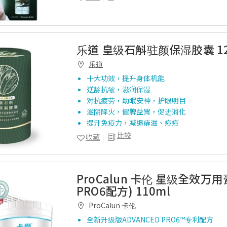
乐道 皇级石斛驻颜保湿胶囊 1
乐道
十大功效，提升身体机能
逆龄抗皱，滋润保湿
对抗疲劳，助眠安神，护眼明目
滋阴降火，健脾益胃，促进消化
提升免疫力，减退痱滋、痘痘
比较
收藏
ProCalun 卡伦 星级全效万用
PRO6配方) 110ml
ProCalun 卡伦
全新升级版ADVANCED PRO6™专利配方