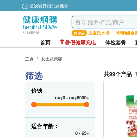
首次驗身指引及推介
屈臣氏水機
NMN組合
保健品
首页
暑假健康充电
体检套餐
主页
/
女士及美容
筛选
共99个产品
价钱
0
-
6000+
HK$
HK$
适合年龄：
0
-
65+