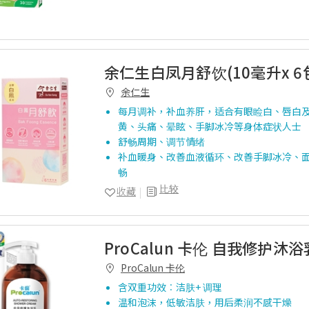
余仁生白凤月舒饮(10毫升x 6
余仁生
每月调补，补血养肝，适合有眼睑白、唇白
黄、头痛、晕眩、手脚冰冷等身体症状人士
舒畅周期、调节情绪
补血暖身、改善血液循环、改善手脚冰冷、
畅
比较
收藏
ProCalun 卡伦 自我修护沐浴乳
ProCalun 卡伦
含双重功效︰洁肤+ 调理
温和泡沫，低敏洁肤，用后柔润不感干燥