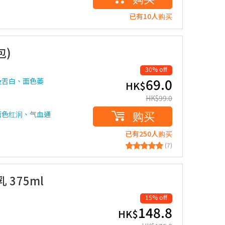
已有10人购买
包)
30% off
69.0
及舌白、面色萎
HK$
HK$
99.0
购买
面色红润、气血通
已有250人购买
(7)
 375ml
15% off
148.8
HK$