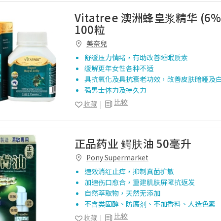
Vitatree 澳洲蜂皇浆精华 (6% 
100粒
美奈兒
舒缓压力情绪，有助改善睡眠质素
缓解更年女性各种不适
具抗氧化及具抗衰老功效，改善皮肤暗哑及
强男士体力及持久力
比较
收藏
正品药业 鳄肤油 50毫升
Pony Supermarket
速效消红止痒，抑制真菌扩散
加速伤口愈合，重建肌肤屏障抗返发
自然萃取物，天然无添加
不含类固醇、防腐剂、不加香料、人造色素
比较
收藏