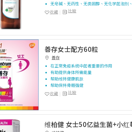
无皂碱、无药性、无类固醇、无化学起泡剂
比较
收藏
善存女士配方60粒
善存
在正常免疫系统中起者重要的作用
有助提供身体所需能量
帮助维持健康肌肤
帮助保持骨骼强健
比较
收藏
维柏健 女士50亿益生菌+小红