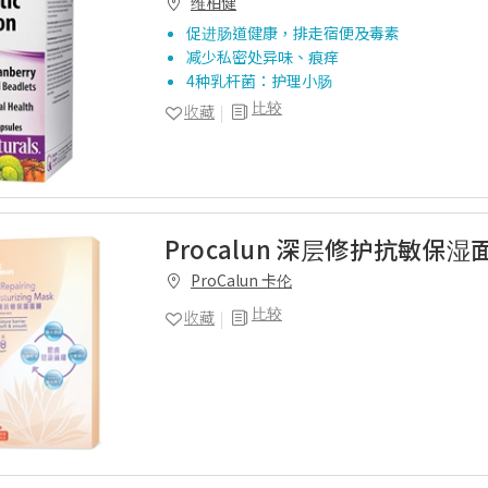
维柏健
促进肠道健康，排走宿便及毒素
减少私密处异味、痕痒
4种乳杆菌：护理小肠
比较
收藏
Procalun 深层修护抗敏保湿
ProCalun 卡伦
比较
收藏