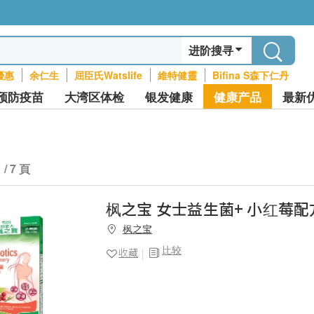
进阶搜寻
優惠
余仁生
屈臣氏Watslife
維特健靈
Bifina S森下仁丹
预防疫苗
大湾区体检
银发健康
健康产品
最新
1 / 7 頁
枫之宝 女士益生菌+ 小红莓配方
枫之宝
比较
收藏