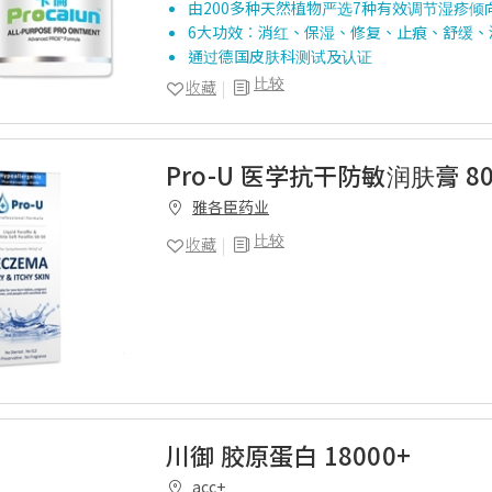
由200多种天然植物严选7种有效调节湿疹倾
6大功效︰消红、保湿、修复、止痕、舒缓、
通过德国皮肤科测试及认证
比较
收藏
Pro-U 医学抗干防敏润肤膏 8
雅各臣药业
比较
收藏
川御 胶原蛋白 18000+
acc+