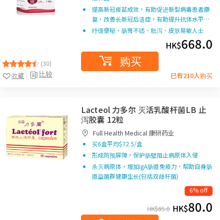
提高新冠疫苗成效，有助促进新型病毒患者康
复，改善长新冠后遗症，有助提升抗体水平…
纾缓便秘、肠胃不适、肚泻、皮肤易敏人士
668.0
HK$
购买
(30)
比较
收藏
已有210人购买
Lacteol 力多尔 灭活乳酸杆菌LB 止
泻胶囊 12粒
Full Health Medical 康研药业
买6盒平均$72.5/盒
形成防预屏障，保护肠壁阻止病原体入侵
杀灭病原体，增加IgA肠道免疫力，帮助自身肠
道益菌群健康生长(包括双歧杆菌)
6% off
80.0
HK$
HK$
85.0