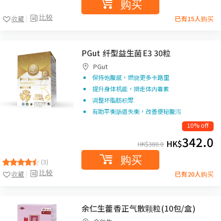
购买
比较
收藏
已有15人购买
PGut 纤型益生菌E3 30粒
PGut
保持饱腹感，燃烧更多卡路里
提升身体机能，排走体内毒素
调整坏脂肪积聚
有助平衡肠道失衡，改善便秘腹泻
10% off
342.0
HK$
HK$
380.0
购买
(3)
比较
收藏
已有20人购买
余仁生藿香正气散颗粒(10包/盒)