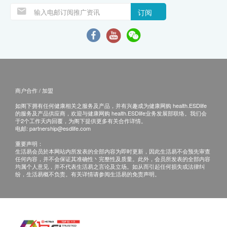
订阅
商户合作 / 加盟
如阁下拥有任何健康相关之服务及产品，并有兴趣成为健康网购 health.ESDlife
的服务及产品供应商，欢迎与健康网购 health.ESDlife业务发展部联络。我们会
于2个工作天内回覆，为阁下提供更多有关合作详情。
电邮:
partnership@esdlife.com
重要声明：
生活易会员於本网站内所发表的全部内容为即时更新，因此生活易不会预先审查
任何内容，并不会保证其准确性丶完整性及质量。此外，会员所发表的全部内容
均属个人意见，并不代表生活易之言论及立场。如从而引起任何损失或法律纠
纷，生活易概不负责。有关详情请参阅生活易的免责声明。