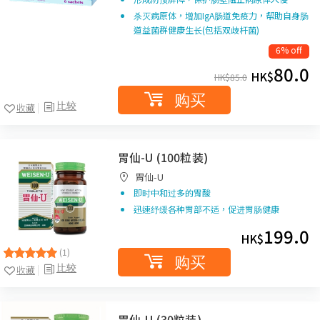
杀灭病原体，增加IgA肠道免疫力，帮助自身肠
道益菌群健康生长(包括双歧杆菌)
6% off
80.0
HK$
HK$
85.0
购买
比较
收藏
胃仙-U (100粒装)
胃仙-U
即时中和过多的胃酸
迅速纾缓各种胃部不适，促进胃肠健康
199.0
HK$
(1)
购买
比较
收藏
胃仙-U (30粒装)