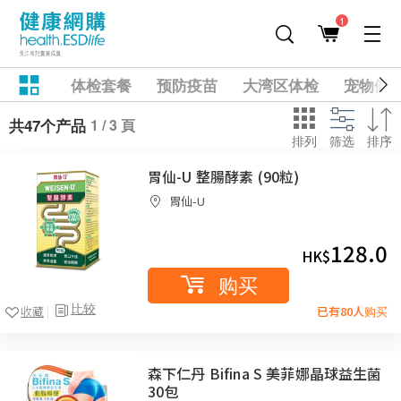
1
体检套餐
预防疫苗
大湾区体检
宠物健
1 / 3 頁
共47个产品
排列
筛选
排序
胃仙-U 整腸酵素 (90粒)
胃仙-U
128.0
HK$
购买
比较
收藏
已有80人购买
森下仁丹 Bifina S 美菲娜晶球益生菌
30包