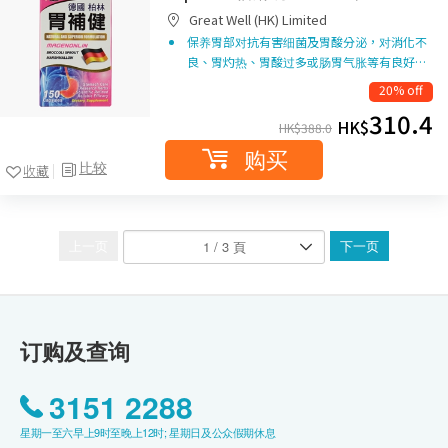
Great Well (HK) Limited
保养胃部对抗有害细菌及胃酸分泌，对消化不
良、胃灼热、胃酸过多或肠胃气胀等有良好…
20% off
310.4
HK$
HK$
388.0
购买
比较
收藏
上一页
下一页
订购及查询
3151 2288
星期一至六早上9时至晚上12时; 星期日及公众假期休息