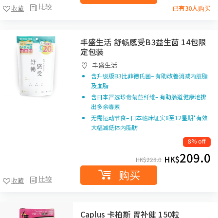
比较
收藏
已有30人购买
丰盛生活 舒畅感受B3益生菌 14包限
定包装
丰盛生活
含升级版B3比菲德氏菌– 有助改善消减内脏脂
及血脂
含日本严选珍贵菊苣纤维– 有助肠道健康地排
出多余毒素
无需运动节食– 日本临床证实8至12星期*有效
大幅减低体内脂肪
8% off
209.0
HK$
HK$
228.0
购买
比较
收藏
Caplus 卡柏斯 胃补健 150粒