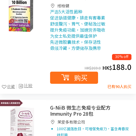
维柏健
严选5大活性菌种
促进肠道健康，排走有害毒素
舒缓腹泻、胃气、便秘及过敏
提升免疫功能，加速营养吸收
为女士私处提供最佳保护
先进微胶囊技术，保存活性
毋须冷藏，方便储存及携带
30% off
188.0
HK$
HK$
269.0
购买
比较
收藏
已有90人购买
G-NiiB 微生态免疫专业配方
Immunity Pro 28包
茉爱多有限公司
100亿菌落数目，可增强免疫力，富含青春双
歧杆菌