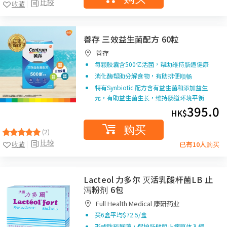
比较
收藏
善存 三效益生菌配方 60粒
善存
每颗胶囊含500亿活菌，帮助维持肠道健康
消化酶帮助分解食物，有助排便顺畅
特有Synbiotic 配方含有益生菌和添加益生
元，有助益生菌生长，维持肠道环境平衡
395.0
HK$
购买
(2)
比较
收藏
已有10人购买
Lacteol 力多尔 灭活乳酸杆菌LB 止
泻粉剂 6包
Full Health Medical 康研药业
买6盒平均$72.5/盒
形成防预屏障，保护肠壁阻止病原体入侵