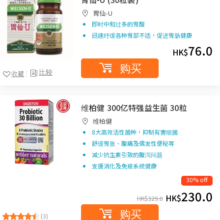
胃仙-U
即时中和过多的胃酸
迅速纾缓各种胃部不适，促进胃肠健康
76.0
HK$
购买
比较
收藏
维柏健 300亿特强益生菌 30粒
维柏健
8大高效活性菌种，抑制有害细菌
舒缓胃胀、腹痛及偶发性便秘等
减少抗生素引致的腹泻问题
支援消化及免疫系统健康
30% off
230.0
HK$
HK$
329.0
购买
(3)