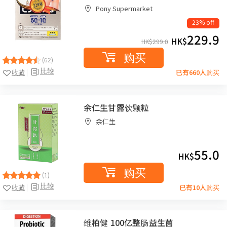
Pony Supermarket
23% off
229.9
HK$
HK$
299.0
购买
(62)
比较
收藏
已有660人购买
余仁生甘露饮颗粒
余仁生
55.0
HK$
购买
(1)
比较
收藏
已有10人购买
维柏健 100亿整肠益生菌