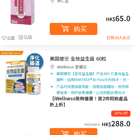
余仁生
65.0
HK$
购买
比较
收藏
已有30人购买
美国健营 全效益生菌 60粒
iWellness 爱健乐
美国健营【全效益生菌】严选400 亿复合益生
菌种，运用MAKTREK® Bi-Pass专利技术，在…
产品可改善肠道机能、加强肠道蠕动、维持排
便规律，保护肠胃健康，让您的肌肤更光泽…
【iWellness限時優惠！買2件同款產品
折上折】
26% off
288.0
HK$
HK$
388.0
购买