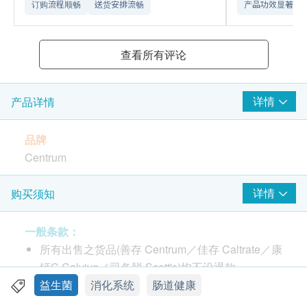
订购流程顺畅
送货安排流畅
产品功效显著
查看所有评论
详情
产品详情
品牌
Centrum
产地
详情
购买须知
台湾
一般条款：
包装
所有出售之货品(善存 Centrum／佳存 Caltrate／康
60粒
钙C Calvive／司各脱 Scott's)均不设退款。
此产品由 Wing Keung Medicine Co Ltd提供。
益生菌
消化系统
肠道健康
功效
如有任何争议，Wing Keung Medicine Co Ltd及健