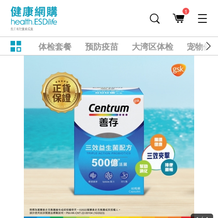
1
体检套餐
预防疫苗
大湾区体检
宠物健