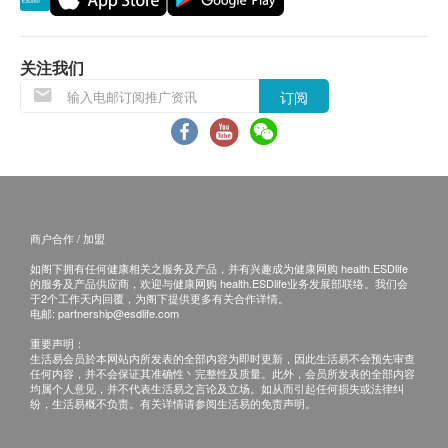
货品质量保证，于顾客收到产品当日起计，
食用期
应最少有
11
个月或以上
。
关注我们
退换条款：
订阅
当顾客收取已订购之货品时，有责任检查货品是否
有损毁情况，一经确认签收，恕不接受退换。
退换产品必须包装完整，如退换之产品有任何残缺
或过期退回，供应商有权不受理。
如有其他损坏或遗漏查询，顾客必须保留有效收据
商户合作 / 加盟
正本，并于送货后3个工作天内按下列方式联络
如阁下拥有任何健康相关之服务及产品，并有兴趣成为健康网购 health.ESDlife
Wing Keung Medicine Co Ltd客户服务部跟进。
的服务及产品供应商，欢迎与健康网购 health.ESDlife业务发展部联络。我们会
电邮： gskorder@wkmed.com
于2个工作天内回覆，为阁下提供更多有关合作详情。
电邮:
partnership@esdlife.com
重要声明：
生活易会员於本网站内所发表的全部内容为即时更新，因此生活易不会预先审查
任何内容，并不会保证其准确性丶完整性及质量。此外，会员所发表的全部内容
均属个人意见，并不代表生活易之言论及立场。如从而引起任何损失或法律纠
纷，生活易概不负责。有关详情请参阅生活易的免责声明。