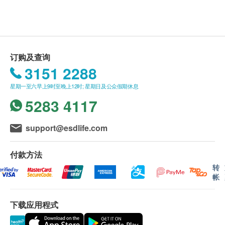
每颗胶囊含500亿活菌，帮助维持肠道健康
康网购Health.ESDlife保留最终决议权。
消化酶帮助分解食物，有助排便顺畅
特有Synbiotic 配方含有益生菌和添加益生元，有
送货条款：
助益生菌生长，维持肠道环境平衡
购买 善存 Centrum／佳存 Caltrate／康钙C
订购及查询
Calvive／司各脱 Scott's 产品总额满HK$350，即
3151 2288
服用方法
可享本地免费送货服务。 账单总额未满HK$350需
六岁以上儿童每日一粒，先打开胶囊，把粉末加入45
星期一至六早上9时至晚上12时; 星期日及公众假期休息
附加HK$30运费。
度以下果汁或牛奶冲泡饮用。成人每日1-2粒，餐后配
5283 4117
我们将于确定订单后3个工作天内安排发货。
适量水食用。
不排除运送时间会因节日而有所影响。 当八号烈
风讯号悬挂或黑色暴雨警告生效时，送货服务时间
support@esdlife.com
成份
将会延迟。
所有订单须视乎相关货品的供应情况再作最后确
付款方法
认。 倘若生活易未能提供任何订单上的货品，生
转
帐
活易有权拒绝接受该订单，并且会于送货前透过电
话或电邮通知顾客再作安排。
下载应用程式
保用：