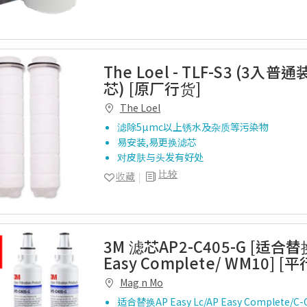
The Loel - TLF-S3 (3入
芯) [原厂行货]
The Loel
滤除5µmc以上锈水及杂质等污染物
易安装,易更换滤芯
对皮肤与头发有好处
比较
收藏
3M 滤芯AP2-C405-G [适合替换
Easy Complete/ WM10] [
Mag n Mo
适合替换AP Easy Lc/AP Easy Complete/C-