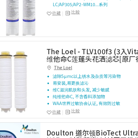
LC/AP305/AP2-WM10....系列
比较
收藏
The Loel - TLV100f3 (3入V
维他命C莲蓬头花洒滤芯[原厂
The Loel
滤除5µmc以上锈水及杂质等污染物
易安装,易更换滤沁
维C滋润肌肤和头发, 减少敏感
纯维他命C, 不含香料添加物
WAA世界过敏协会认证, 有效防过敏
比较
收藏
Doulton 道尔顿BioTect Ultr