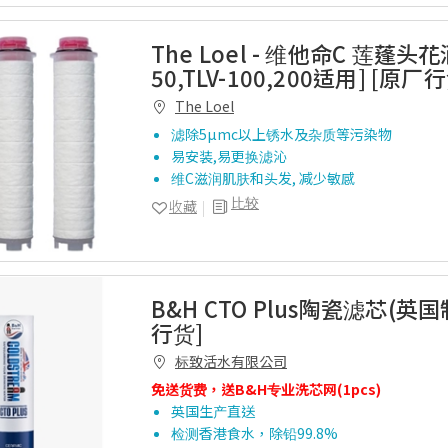
The Loel - 维他命C 莲蓬头花
50,TLV-100,200适用] [原厂
The Loel
滤除5µmc以上锈水及杂质等污染物
易安装,易更换滤沁
维C滋润肌肤和头发, 减少敏感
比较
收藏
B&H CTO Plus陶瓷滤芯(英国
行货]
标致活水有限公司
免送货费，送B&H专业洗芯网(1pcs)
英国生产直送
检测香港食水，除铅99.8%