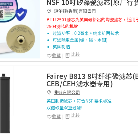
NSF 10吋矽藻瓷滤芯[原厂行货
道尔顿(香港)有限公司
BTU 2501滤芯为英国最新出的陶瓷滤芯，适用
2504滤芯的机款
过滤功率：0.2微米。纳米抗菌技术
可滤除重金属(铅、镉、水银)
英国制造
比较
收藏
Fairey B813 8吋纤维碳滤芯
CEB/CEH滤水器专用)
兆链有限公司
美国制造滤芯，符合NSF 要求标准
双倍碳量双重过滤!
比较
收藏