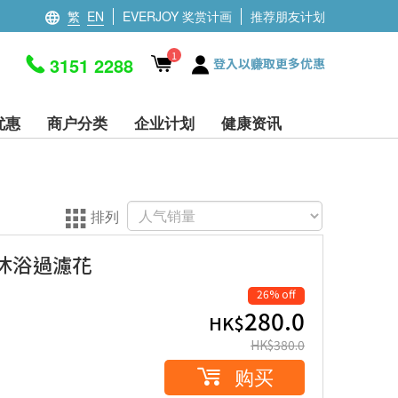
繁
EN
EVERJOY 奖赏计画
推荐朋友计划
1
3151 2288
登入以赚取更多优惠
优惠
商户分类
企业计划
健康资讯
排列
-4 沐浴過濾花
26% off
280.0
HK$
HK$
380.0
购买