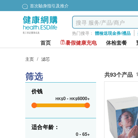
首次驗身指引及推介
热门搜寻：
體檢送現金券/禮品
首页
暑假健康充电
体检套餐
主页
/
滤芯
筛选
共93个产品
价钱
0
-
6000+
HK$
HK$
适合年龄：
0
-
65+