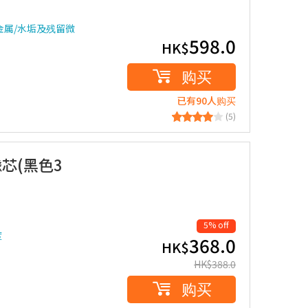
金属/水垢及残留微
598.0
HK$
购买
已有90人购买
(5)
款滤芯(黑色3
5% off
度
368.0
HK$
HK$
388.0
购买