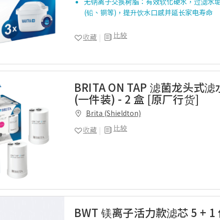
无钠离子交换树脂：有效软化硬水，过滤水垢
(铅、铜等)，提升饮水口感并延长家电寿命
比较
收藏
BRITA ON TAP 滤菌龙头式
(一件装) - 2 盒 [原厂行货]
Brita (Shieldton)
比较
收藏
BWT 镁离子活力款滤芯 5 + 1