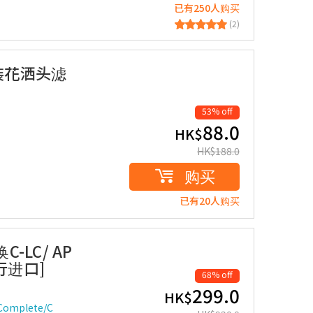
已有250人购买
(2)
普通装花洒头滤
53% off
88.0
HK$
HK$
188.0
购买
已有20人购买
C-LC/ AP
平行进口]
68% off
299.0
HK$
Complete/C