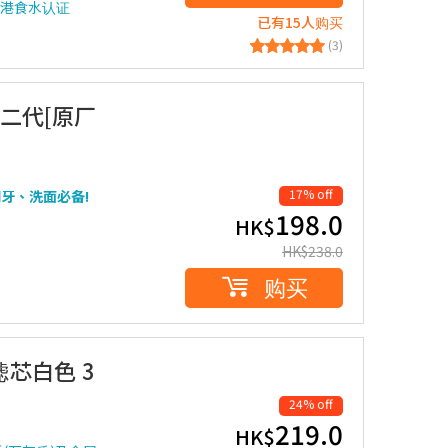
检测香港食水认证
已有15人购买
(3)
第二代[原厂
17% off
牙、洗面必备!
198.0
HK$
HK$
238.0
购买
壶滤芯白色 3
24% off
219.0
HK$