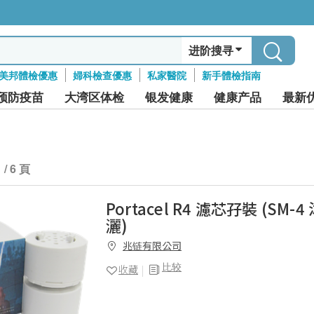
进阶搜寻
美邦體檢優惠
婦科檢查優惠
私家醫院
新手體檢指南
预防疫苗
大湾区体检
银发健康
健康产品
最新
1 / 6 頁
Portacel R4 濾芯孖裝 (SM
灑)
兆链有限公司
比较
收藏