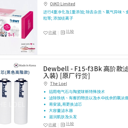
OiKO Limited
进行4重净化及1重添加; 除去杂质丶氯气异味丶
粒等; 添加镁离子
比较
收藏
Dewbell - F15-f3Bk 高阶
入装) [原厂行货]
The Loel
运用电气石与陶瓷球新特殊技术
滤除铁锈、有害的物质以及水中残余的氯浓
易安装,易更换滤芯
大容量滤水器
滋润肌肤及头发
比较
收藏