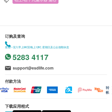
有效过滤水中平均99.3%铅粒子及离子、铁锈、余
康生活易保留最终决议权。
氯、异味、沉积物及隐孢子虫。
系统采用先进多功能合一设计，一支滤芯已能达致
送货条款：
多项过滤效能
购买Total Nutrition Center Limited产品总额满
独特快速更换滤芯设计，方便简单
HK$500，即可享本地免费送货服务。账单总额未
订购及查询
专利内置绕道设计，更换滤芯时无须关掉是水源
满HK$500需附加HK$30运费。
全密封式滤芯设计，洁净卫生
额外附加费：如无电梯住宅将收取每件每层$50。
星期一至六早上9时至晚上12时; 星期日及公众假期休息
适用水温：摄氏4.4-38度/ 适用水压：25-125psi
愉景湾及长洲为$300。如货车未能直达送货地
5283 4117
当水流速度减慢时应更换滤芯，建议每6至9个月更
址，因地理原因需要个别人手额外运送，需按情况
换一次，但亦视乎用水量及水质而异，滤芯最长使
额外收取费用。所有送货安排及运费以全营推广有
support@esdlife.com
用期为12个月。
限公司决定为准。
储存方法: 请存放在阴凉干爽
我们将于确定订单后3个工作天内安排發货。(
购买
付款方法
产品成份: 活性碳碳砖
Quooker 顾客会于3个工作天内获供应商联络, 并于
转
14天内安排发货)
帐
不排除运送时间会因节日而有所影响。当八号烈风
讯号悬挂或黑色暴雨警告生效时，送货服务时间将
下载应用程式
会延迟。