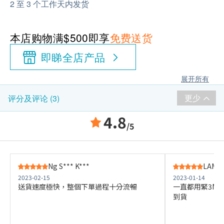
2 至 3 个工作天内发货
本店购物满$500即享
免费送货
即睇全店产品
展开所有
更少
评分及评论 (3)
4.8
/5
Ng S*** K***
LAM Y*
2023-02-15
2023-01-14
送貨速度極快，整個下單過程十分流暢
一直都用緊3M
到貨