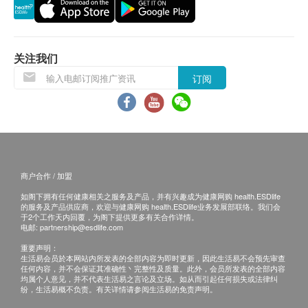
所有订单须视乎相关货品的供应情况再作最后确
认。倘若生活易未能提供任何订单上的货品，生活
易有权拒绝接受该订单，并且会于送货前透过电话
关注我们
或电邮通知顾客再作安排。
订阅
保用条款：
1. 货品质量保证，于顾客收到产品当日起计，使用期
应最少有12个月或以上。
退换条款：
商户合作 / 加盟
1. 当顾客收取已订购之货品时，有责任检查货品是否
如阁下拥有任何健康相关之服务及产品，并有兴趣成为健康网购 health.ESDlife
的服务及产品供应商，欢迎与健康网购 health.ESDlife业务发展部联络。我们会
有损毁情况，一经确认签收，恕不接受退换。
于2个工作天内回覆，为阁下提供更多有关合作详情。
2. 退换产品必须包装完整，如退换之产品有任何残缺
电邮:
partnership@esdlife.com
或过期退回，供应商有权不受理。
重要声明：
生活易会员於本网站内所发表的全部内容为即时更新，因此生活易不会预先审查
3. 如有其他损坏或遗漏查询，顾客必须保留有效收据
任何内容，并不会保证其准确性丶完整性及质量。此外，会员所发表的全部内容
均属个人意见，并不代表生活易之言论及立场。如从而引起任何损失或法律纠
正本，并于送货后3个工作天内按下列方式联络生活
纷，生活易概不负责。有关详情请参阅生活易的免责声明。
易客户服务部跟进。