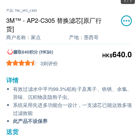
1 / 1
产品:
TNC_AP2_C305
3M™ - AP2-C305 替换滤芯[原厂行
货]
商户名称：
家点
产地：
墨西哥
赚取640积分 (HK$6)
640.0
HK$
3则评价
详情
有效过滤水中平均99.3%铅粒子及离子、铁锈、余氯、
异味、沉积物及隐孢子虫。
系统采用先进多功能合一设计，一支滤芯已能达致多项
过滤效能
此产品不设保养
送货