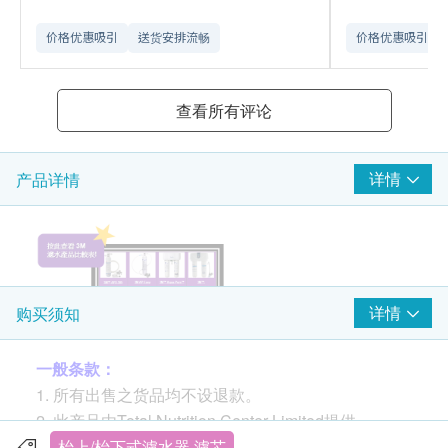
价格优惠吸引
送货安排流畅
价格优惠吸引
查看所有评论
详情
产品详情
详情
购买须知
一般条款：
过滤精密度：0.5微米
1. 所有出售之货品均不设退款。
有效过滤水量：800加仑(3,000公升)
2. 此产品由Total Nutrition Center Limited提供。
流量：0.5加仑/分钟(1.9公升/分钟)
3. 如有任何争议，Total Nutrition Center Limited及健
枱上/枱下式濾水器 濾芯