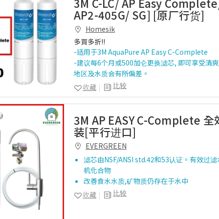
3M C-LC/ AP Easy Complet
AP2-405G/ SG] [原厂行货]
Homesik
多買多折!!
-适用于3M AquaPure AP Easy C-Complete
-建议每6个月或500加仑更换滤芯, 即可享受
地区及水质会有所偏差。
比较
收藏
3M AP EASY C-Complet
装[平行进口]
EVERGREEN
滤芯由NSF/ANSI std.42和53认证。有效
机化合物
改善食水水质,矿物质仍存在于水中
比较
收藏