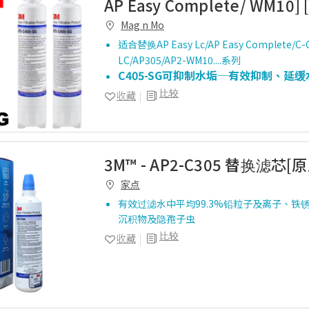
AP Easy Complete/ WM10
Mag n Mo
适合替换AP Easy Lc/AP Easy Complete/C-
LC/AP305/AP2-WM10....系列
C405-SG可抑制水垢─有效抑制、延
比较
收藏
3M™ - AP2-C305 替换滤芯[
家点
有效过滤水中平均99.3%铅粒子及离子、铁
沉积物及隐孢子虫
比较
收藏