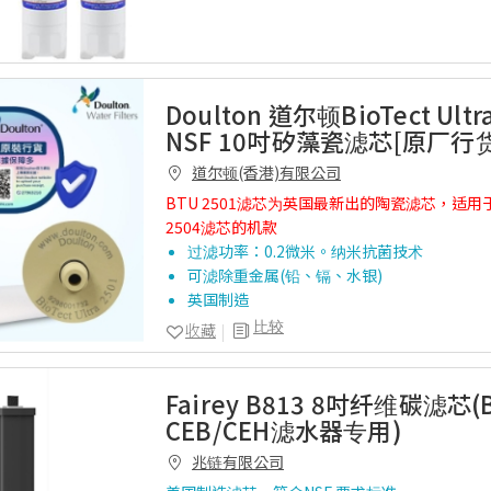
Doulton 道尔顿BioTect Ultr
NSF 10吋矽藻瓷滤芯[原厂行货
道尔顿(香港)有限公司
BTU 2501滤芯为英国最新出的陶瓷滤芯，适用
2504滤芯的机款
过滤功率：0.2微米。纳米抗菌技术
可滤除重金属(铅、镉、水银)
英国制造
比较
收藏
Fairey B813 8吋纤维碳滤芯
CEB/CEH滤水器专用)
兆链有限公司