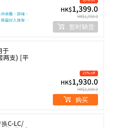
1,399.0
HK$
水中余氯、异味、
HK$
1,990.0
，保留对人体有…
暂时缺货
适用于
套两支) [平
23% off
1,930.0
HK$
HK$
2,500.0
购买
换C-LC/