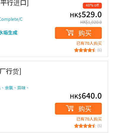
] [平行进口]
48% off
529.0
HK$
Complete/C
HK$
1,020.0
购买
缓水垢生成
已有70人购买
(6)
原厂行货]
锈、余氯、异味、
640.0
HK$
购买
已有70人购买
(5)