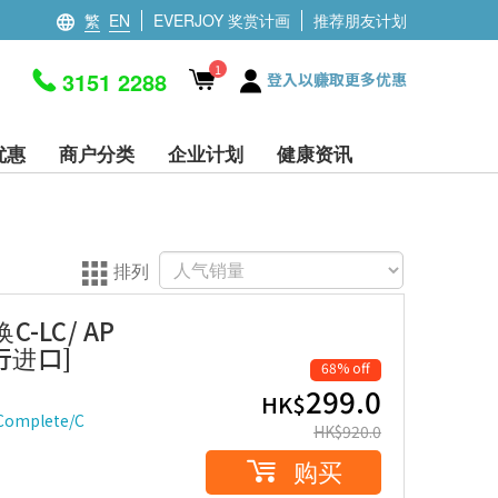
繁
EN
EVERJOY 奖赏计画
推荐朋友计划
1
3151 2288
登入以赚取更多优惠
优惠
商户分类
企业计划
健康资讯
排列
C-LC/ AP
平行进口]
68% off
299.0
HK$
Complete/C
HK$
920.0
购买