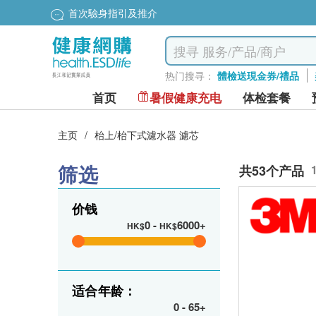
首次驗身指引及推介
热门搜寻：
體檢送現金券/禮品
首页
暑假健康充电
体检套餐
主页
/
枱上/枱下式濾水器 濾芯
筛选
共53个产品
价钱
0
-
6000+
HK$
HK$
适合年龄：
0
-
65+