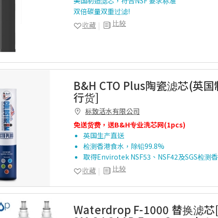
美国制造滤芯，符合NSF 要求标准
双倍碳量双重过滤!
比较
收藏
B&H CTO Plus陶瓷滤芯(英国
行货]
标致活水有限公司
免送货费，送B&H专业洗芯网(1pcs)
英国生产直送
检测香港食水，除铅99.8%
取得Envirotek NSF53、NSF42及SGS
比较
收藏
Waterdrop F-1000 替换