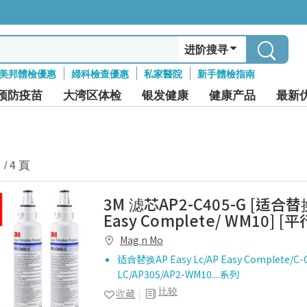
进阶搜寻
美邦體檢優惠
婦科檢查優惠
私家醫院
新手體檢指南
预防疫苗
大湾区体检
银发健康
健康产品
最新
1 / 4 頁
3M 滤芯AP2-C405-G [适合替换
Easy Complete/ WM10] [
Mag n Mo
适合替换AP Easy Lc/AP Easy Complete/C-
LC/AP305/AP2-WM10....系列
比较
收藏