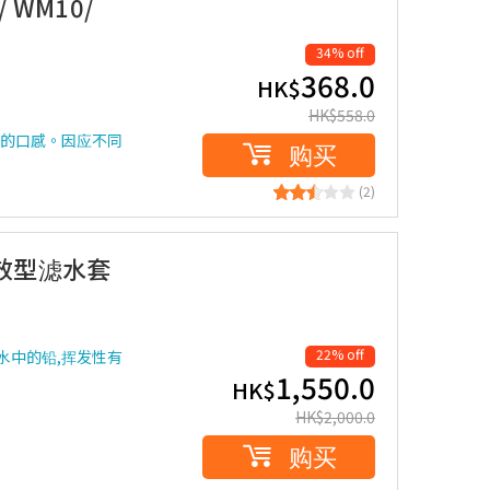
e/ WM10/
34% off
368.0
HK$
HK$
558.0
清爽的口感。因应不同
购买
(2)
e 全效型滤水套
22% off
过滤水中的铅,挥发性有
1,550.0
HK$
HK$
2,000.0
购买