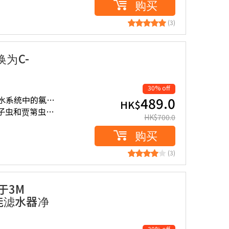
购买
(3)
换为C-
30% off
水系统中的氯…
489.0
HK$
孢子虫和贾第虫…
HK$
700.0
购买
(3)
用于3M
0智能滤水器净
30% off