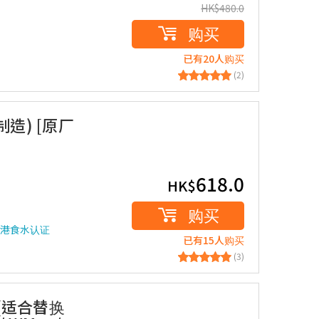
HK$
480.0
购买
已有20人购买
(2)
制造) [原厂
618.0
HK$
购买
检测香港食水认证
已有15人购买
(3)
滤芯[适合替换