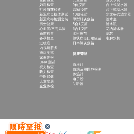
妇科检查
9价疫苗
台上式滤水器
打疫苗前检查
23价疫苗
台下式滤水器
新冠病毒抗体测试
13价疫苗
水龙头式滤水器
新冠病毒检测套装
甲型肝炎疫苗
滤水壶
男士健康
5合1疫苗
滤水瓶
心血管/三高风险
6合1疫苗
花洒滤水器
婚前检查
水痘疫苗
滤芯
备孕检查
轮状病毒口服疫苗
电解水机
过敏症
日本脑炎疫苗
内视镜服务
癌症测试
健康管理
家佣体检
DNA 测试
血压计
视力检查
血糖及胆固醇检测
听力检查
体温计
中医保健
电子磅
儿童发展
助听器
企业体检