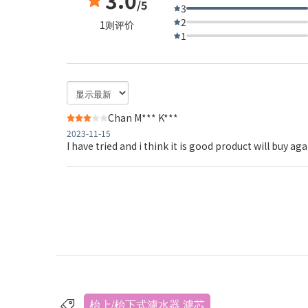
/5
3
2
1则评价
1
Chan M*** K***
2023-11-15
I have tried and i think it is good product will buy aga
枱上/枱下式濾水器 濾芯