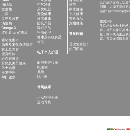
及产品供应商，欢迎与健
滴鸡精
空气净化
疫苗
回覆，为阁下提供更
益生菌
厨房电器
家居健康
电邮:
partnership@es
虫草
宠物健康
个人健康
灵芝及云芝
长者健康
有机食品
重要声明：
滴鱼精
防疫产品
宠物健康
生活易会员於本网站
Omega 3
睡眠用品
容，并不会保证其准
维他命 及 矿物质
害虫处理
常见问题
见，并不代表生活易
健康及有机食品
责。有关详情请参阅
强化免疫力
饮品
首次验身指引
肠道及消化系统健康
热门问题
女士及美容
电子个人护理
瘦身纤体
心血管健康
面部美容仪器
骨骼及关节健康
电须刨
男士健康
风筒
头发护理
脱毛器
孕妇健康
休闲娱乐
运动智能手表
运动耳机