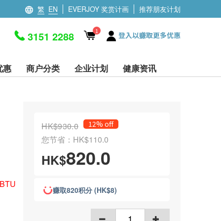
繁
EN
EVERJOY 奖赏计画
推荐朋友计划
1
3151 2288
登入以赚取更多优惠
优惠
商户分类
企业计划
健康资讯
12% off
HK$930.0
您节省：HK$110.0
820.0
HK$
BTU
赚取820积分 (HK$8)