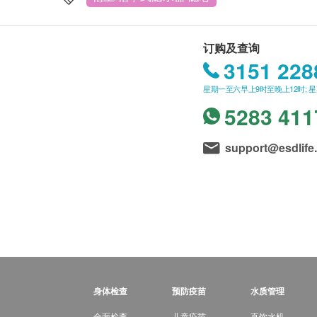
订购及查询
3151 228
星期一至六早上9时至晚上12时; 
5283 411
support@esdlife
身体检查
预防疫苗
水质管理
全面检查
儿童疫苗
直饮水机