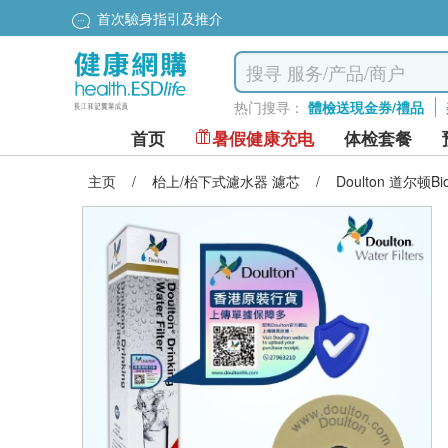
首次驗身指引及推介
热门搜寻：
體檢送現金券/禮品
首页
暑假健康充电
体检套餐
主页
/
枱上/枱下式濾水器 濾芯
/
Doulton 道尔顿Bi