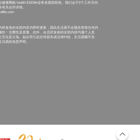
康网购 health.ESDlife业务发展部联络。我们会于2个工作天内
多有关合作详情。
dlife.com
内所发表的全部内容为即时更新，因此生活易不会预先审查任何内
确性丶完整性及质量。此外，会员所发表的全部内容均属个人意
之言论及立场。如从而引起任何损失或法律纠纷，生活易概不负
生活易的免责声明。