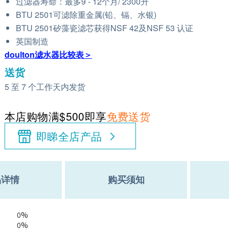
过滤器寿命：最多9 - 12个月/ 2300升
BTU 2501可滤除重金属(铅、镉、水银)
BTU 2501矽藻瓷滤芯获得NSF 42及NSF 53 认证
英国制造
doulton滤水器比较表＞
送货
5 至 7 个工作天内发货
本店购物满$500即享
免费送货
即睇全店产品
品详情
购买须知
0%
0%