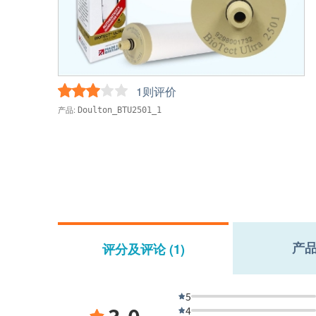
1则评价
产品:
Doulton_BTU2501_1
产
评分及评论 (1)
5
3.0
4