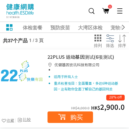
1
体检套餐
预防疫苗
大湾区体检
宠物健
1 / 3 頁
共37个产品
排列
筛选
排序
22PLUS 运动基因测试(6项测试)
优健基因资讯科技有限公司
适用于所有人士
重点检查项目：全面覆盖，多达6种运动基
因，这有助你全面了解自己的基因特质
28% off
2,900.0
HK$
HK$
4,000.0
购买
比较
收藏