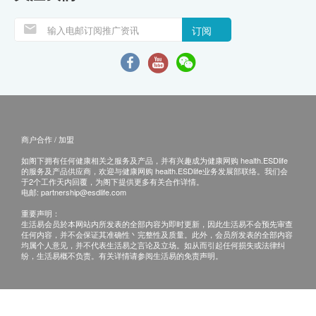
订阅
商户合作 / 加盟
如阁下拥有任何健康相关之服务及产品，并有兴趣成为健康网购 health.ESDlife
的服务及产品供应商，欢迎与健康网购 health.ESDlife业务发展部联络。我们会
于2个工作天内回覆，为阁下提供更多有关合作详情。
电邮:
partnership@esdlife.com
重要声明：
生活易会员於本网站内所发表的全部内容为即时更新，因此生活易不会预先审查
任何内容，并不会保证其准确性丶完整性及质量。此外，会员所发表的全部内容
均属个人意见，并不代表生活易之言论及立场。如从而引起任何损失或法律纠
纷，生活易概不负责。有关详情请参阅生活易的免责声明。