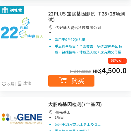
送礼物
22PLUS 宝赋基因测试- T28 (28项测
试)
优健基因资讯科技有限公司
适用于0至12岁儿童
重点检查项目：全面覆盖，多达28种基因特
质，包括性格、体质及天赋，这有助父母更…
58% off
4,500.0
HK$
HK$
10,800.0
购买
比较
收藏
大肠癌基因检测(7个基因)
领先基因
|
1项目
适用于18岁或以上男士及女士
重点检查项目：大肠癌