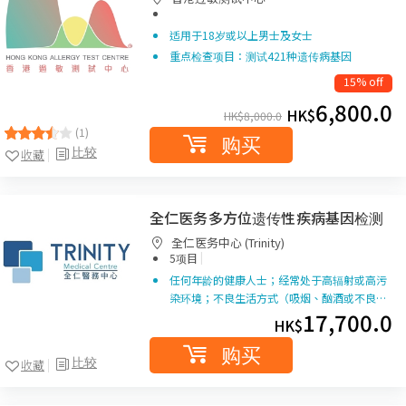
适用于18岁或以上男士及女士
重点检查项目：测试421种遗传病基因
15% off
6,800.0
HK$
HK$
8,000.0
(1)
购买
比较
收藏
全仁医务多方位遗传性疾病基因检测
全仁医务中心 (Trinity)
|
5项目
任何年龄的健康人士；经常处于高辐射或高污
染环境；不良生活方式（吸烟、酗酒或不良…
17,700.0
HK$
购买
比较
收藏