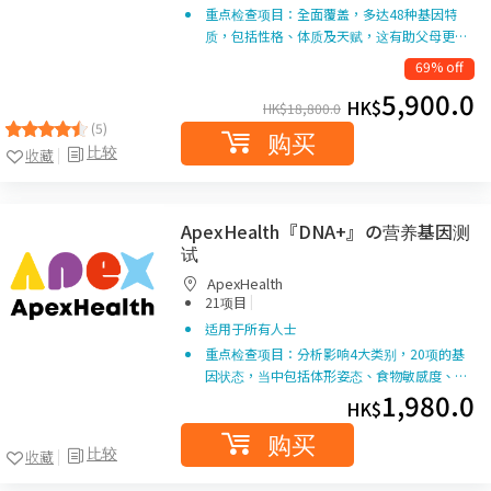
重点检查项目：全面覆盖，多达48种基因特
质，包括性格、体质及天赋，这有助父母更…
69% off
5,900.0
HK$
HK$
18,800.0
(5)
购买
比较
收藏
ApexHealth『DNA+』の营养基因测
试
ApexHealth
|
21项目
适用于所有人士
重点检查项目：分析影响4大类别，20项的基
因状态，当中包括体形姿态、食物敏感度、…
1,980.0
HK$
购买
比较
收藏