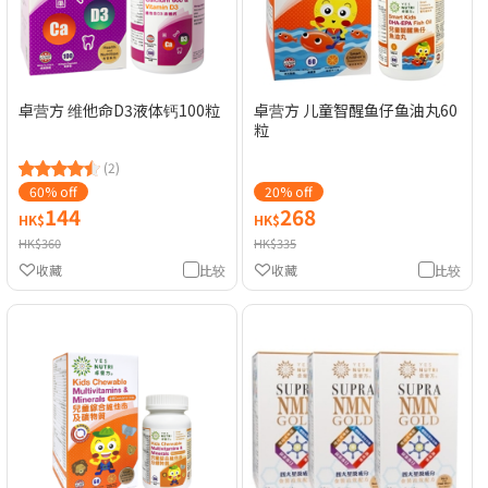
卓营方 儿童智醒鱼仔鱼油丸60
卓营方 维他命D3液体钙100粒
粒
(2)
60% off
20% off
144
268
HK$
HK$
HK$360
HK$335
收藏
比较
收藏
比较