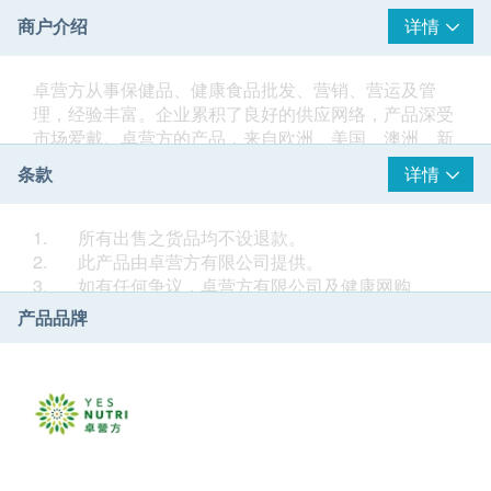
商户介绍
详情
卓营方从事保健品、健康食品批发、营销、营运及管
理，经验丰富。企业累积了良好的供应网络，产品深受
市场爱戴。卓营方的产品，来自欧洲、美国、澳洲、新
西兰等优质供货商，质量优良，值得信赖。产品分为八
条款
详情
大系列，包括妈妈系列、智叻星系列、养生食疗系列、
有营系列、健体系列、唯美系列、呵护系列和个人护理
系列，能全方位照顾现代都市人的健康需要。卓营方品
1. 所有出售之货品均不设退款。
牌承诺，陪伴顾客经历每一段人生重要阶段，力求做到
2. 此产品由卓营方有限公司提供。
「健康，由细伴到老」。
3. 如有任何争议，卓营方有限公司及健康网购
health.ESDlife保留最终决议权。
产品品牌
送货
1. 购买卓营方产品总额满HK$500，即可享香港一般
地区免费送货服务。 账单总额未满HK$500需附加
HK$40运费。
2. 如送货地区为离岛地区（大屿山、南丫岛、长
洲、坪洲）或偏远地区，需额外收取附加费HK$20（不
论账单总额）。 卓营方会于送货前透过电话或电邮通知