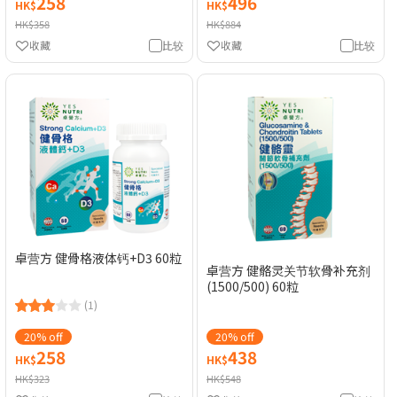
258
496
HK$
HK$
HK$358
HK$884
收藏
比较
收藏
比较
卓营方 健骨格液体钙+D3 60粒
卓营方 健骼灵关节软骨补充剂
(1500/500) 60粒
(1)
20% off
20% off
258
438
HK$
HK$
HK$323
HK$548