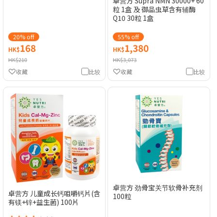
卓营方 Supra NMN 30000+ 60
粒 1盒 及 御品虫草含有辅酶
Q10 30粒 1盒
20% off
55% off
168
1,380
HK$
HK$
HK$210
HK$3,073
收藏
比较
收藏
比较
卓营方 劲骨宝关节软骨补充剂
卓营方 儿童成长钙咀嚼钙片(含
100粒
有镁+锌+益生菌) 100片