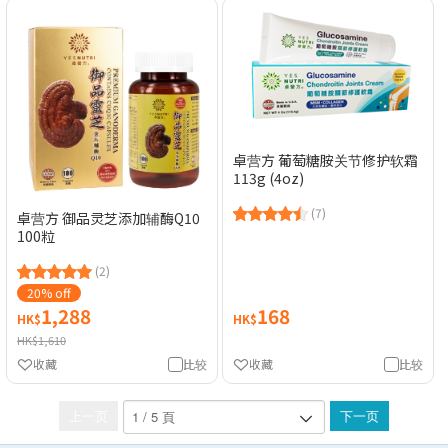
卓营方 葡萄糖胺关节修护软霜
113g (4oz)
(7)
卓营方 御品灵芝添加辅酶Q10
100粒
(2)
20% off
1,288
168
HK$
HK$
HK$1,610
收藏
比较
收藏
比较
上一页
下一页