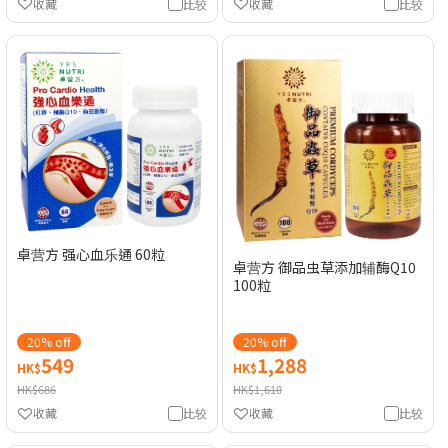
收藏
比较
收藏
比较
卓营方 强心血乐通 60粒
卓营方 御品虫草添加辅酶Q10
100粒
20% off
20% off
549
1,288
HK$
HK$
HK$686
HK$1,610
收藏
比较
收藏
比较