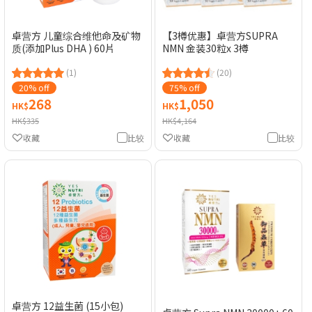
卓营方 儿童综合维他命及矿物
【3樽优惠】卓营方SUPRA
质(添加Plus DHA ) 60片
NMN 金装30粒x 3樽
(1)
(20)
20% off
75% off
268
1,050
HK$
HK$
HK$335
HK$4,164
收藏
比较
收藏
比较
卓营方 12益生菌 (15小包)