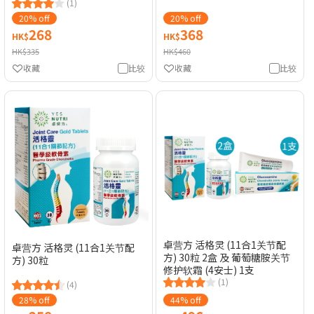
(1)
20% off
20% off
268
368
HK$
HK$
HK$335
HK$460
收藏
比较
收藏
比较
卓营方 活格灵 (11合1关节配
卓营方 活格灵 (11合1关节配
方) 30粒 2盒 及 葡萄糖胺关节
方) 30粒
修护软霜 (4安士) 1支
(1)
(4)
28% off
44% off