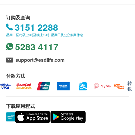
顾客再作安排。
3. 我们将于确定订单后3-5个工作天内安排发货。
4. 不排除运送时间会因节日而有所影响。 当八号烈
订购及查询
风讯号悬挂或黑色暴雨警告生效时，送货服务时间将会
3151 2288
延迟。
星期一至六早上9时至晚上12时; 星期日及公众假期休息
5. 所有订单须视乎相关货品的供应情况再作最后确
认。 倘若健康网购health.ESDlife未能提供任何订单上
5283 4117
的货品，健康网购health.ESDlife有权拒绝接受该订
单，并且会于送货前透过电话或电邮通知顾客再作安
support@esdlife.com
排。
保證
付款方法
1. 货品质量保證，於顾客收到产品当日起计，食用
期应最少有18个月或以上。
转
换货条款及细则
帐
1. 当顾客收取已订购之货品时，有责任检查货品是
否有损毁情况，一经确认签收，恕不接受退换。
下载应用程式
2. 退换产品必须包装完整，如退换之产品有任何残
缺或过期退回，供应商有权不受理。
3. 如有其他损坏或遗漏查询，顾客必须保留有效收
据正本，并於送货後3个工作天内按下列方式联络健康