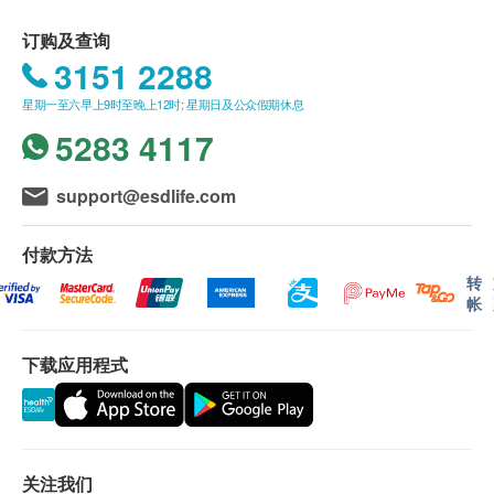
不排除运送时间会因节日而有所影响。 当八号烈风讯号
悬挂或黑色暴雨警告生效时，送货服务时间将会延迟。
订购及查询
所有订单须视乎相关货品的供应情况再作最后确认。 倘
3151 2288
若健康网购health. ESDlife未能提供任何订单上的货
星期一至六早上9时至晚上12时; 星期日及公众假期休息
品，健康网购health. ESDlife有权拒绝接受该订单，并
且会于送货前透过电话或电邮通知顾客再作安排。
5283 4117
退换条款：
support@esdlife.com
当顾客收取已订购之货品时，有责任检查货品是否有损
毁情况，一经确认签收，恕不接受退换。
付款方法
退换产品必须包装完整，如退换之产品有任何残缺或过
期退回，供应商有权不受理。
转
如有其他损坏或遗漏查询，顾客必须保留有效收据正
帐
本，并于送货后3个工作天内按下列方式联络Pony
Supermarket客户服务部跟进。
下载应用程式
关注我们