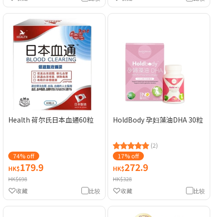
Health 荷尔氏日本血通60粒
HoldBody 孕妇藻油DHA 30粒
(2)
74% off
17% off
179.9
272.9
HK$
HK$
HK$698
HK$328
收藏
比较
收藏
比较