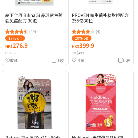
森下仁丹 Bifina Si 晶球益生菌
PROVEN 益生菌补脑甜睡配方
强免疫配方 30包
255亿30粒
(49)
(4)
18% off
20% off
276.9
399.9
HK$
HK$
HK$338
HK$499
收藏
比较
收藏
比较
Holdbody 天然孕妇钙60粒
Return 回本温室虫草丸60粒