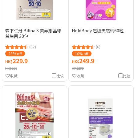
森下仁丹 Bifina S 美菲娜晶球
HoldBody 超级天然钙60粒
益生菌 30包
(62)
(6)
23% off
16% off
229.9
249.9
HK$
HK$
HK$299
HK$299
收藏
比较
收藏
比较