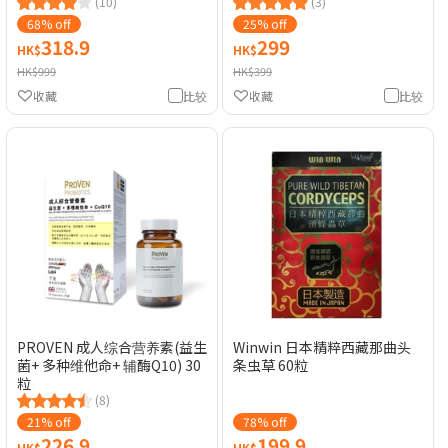
(10)
(3)
68% off
25% off
318.9
299
HK$
HK$
HK$999
HK$399
收藏
比较
收藏
比较
PROVEN 成人综合营养素(益生
Winwin 日本精粹西藏那曲头
菌+ 多种维他命+ 辅酶Q10) 30
条虫草 60粒
粒
(8)
21% off
78% off
226.9
199.9
HK$
HK$