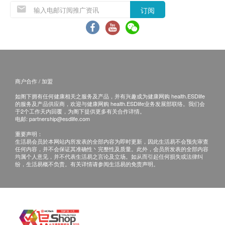
订阅
商户合作 / 加盟
如阁下拥有任何健康相关之服务及产品，并有兴趣成为健康网购 health.ESDlife
的服务及产品供应商，欢迎与健康网购 health.ESDlife业务发展部联络。我们会
于2个工作天内回覆，为阁下提供更多有关合作详情。
电邮:
partnership@esdlife.com
重要声明：
生活易会员於本网站内所发表的全部内容为即时更新，因此生活易不会预先审查
任何内容，并不会保证其准确性丶完整性及质量。此外，会员所发表的全部内容
均属个人意见，并不代表生活易之言论及立场。如从而引起任何损失或法律纠
纷，生活易概不负责。有关详情请参阅生活易的免责声明。