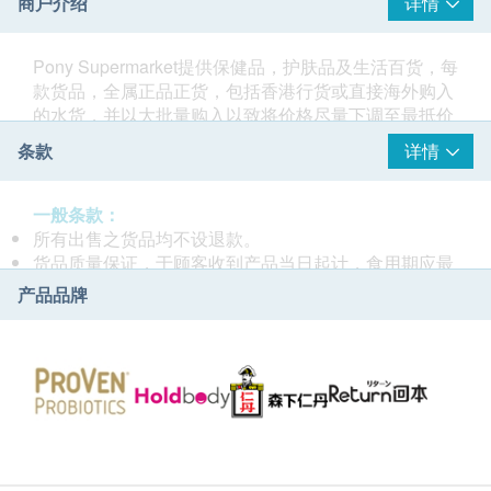
商户介绍
详情
Pony Supermarket提供保健品，护肤品及生活百货，每
款货品，全属正品正货，包括香港行货或直接海外购入
的水货，并以大批量购入以致将价格尽量下调至最抵价
格出售，期望能所有货品做到，优品，优价，优质，三
条款
详情
优为目标。
一般条款：
所有出售之货品均不设退款。
货品质量保证，于顾客收到产品当日起计，食用期应最
少有9个月或以上。
产品品牌
此产品由 Pony Supermarket 提供。
如有任何争议，Pony Supermarket 及 健康网购
health. ESDlife保留最终决议权。
送货条款：
购买产品总额满HK$300，即可享本地免费送货服
务。 账单总额未满HK$300需附加HK$30运费。
我们将于确定订单后1-3个工作天内安排发货。