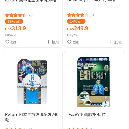
(6)
(23)
35% off
14% off
318.9
249.9
HK$
HK$
HK$488
HK$289
收藏
比较
收藏
比较
Return 回本关节筋肌配方240
正品药业 鳄肺补 45粒
粒