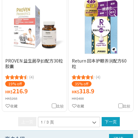
PROVEN 益生菌孕妇配方30粒
Return 回本护眼养润配方60
胶囊
粒
(4)
(4)
19% off
35% off
216.9
318.9
HK$
HK$
HK$268
HK$488
收藏
比较
收藏
比较
上一页
下一页