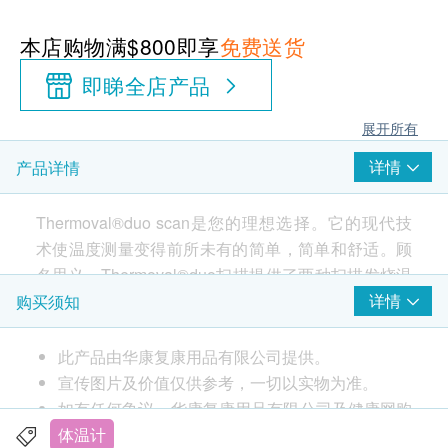
本店购物满$800即享
免费送货
即睇全店产品
展开所有
详情
产品详情
Thermoval®duo scan是您的理想选择。它的现代技
术使温度测量变得前所未有的简单，简单和舒适。顾
名思义，Thermoval®duo扫描提供了两种扫描发烧温
度的方法-在额头和太阳穴或耳朵的听觉通道中进行测
详情
购买须知
量。只需沿其太阳穴轻轻移动Thermoval®duo扫描
仪，即可在不影响宝宝睡眠的情况下测量其体温。只
此产品由华康复康用品有限公司提供。
需几秒钟即可完成一次耳朵测量，消除了读取孩子的
宣传图片及价值仅供参考，一切以实物为准。
体温的恐惧。但是，Thermoval®duo扫描的范围不仅
如有任何争议，华康复康用品有限公司及健康网购
限于孩子。 Thermoval®duo扫描还适合成年人，他们
health.ESDlife保留最终决议权。
体温计