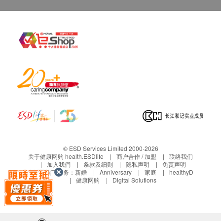
如在约定日期不能收货，请于约定收货日前最少1
个工作天前联络营康荟。
若没有通知，送货地址在约定收货日不能收货，
货品将被送回至营康荟，客人需于分店的办公时间
内自行安排前往领回， 并不会安排再次送货，而
于网上已收取之运费将不获退还。
保养条款
客户于收取货品时必须检查所订购之货品是否有损
毁。如发现货品损毁(不包括蓄意损坏者)，请客户
在送货日期起计7天以内通知华康复康用品有限公
司客户服务部安排更换该货品。
任何非损毁所导致的退货均不受理。
© ESD Services Limited 2000-2026
退换产品必须包装完整，如退换之产品有任何残缺
关于健康网购 health.ESDlife
商户合作 / 加盟
联络我们
加入我們
条款及细则
隐私声明
免责声明
或过期退回，供应商有权不受理。
生活易旗下业务：
新婚
Anniversary
家庭
healthyD
血糖测试产品享5年保养。
健康网购
Digital Solutions
血压计享2年保养。
除血糖测试产品及血压计外，其他商品均不享任何
保养。