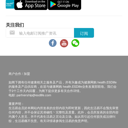
会延迟。农历初一、初二及初三均会休息(不提供
送货)，敬请留意。
所有订单须视乎相关货品的供应情况再作最后确
认。倘若供应商未能提供任何订单上的货品，健康
关注我们
网购health.ESDlife有权拒绝接受该订单，并且会
订阅
于送货前透过电话或电邮通知顾客再作安排。
倘若由于不可抗力的原因(包括但不限于由于天
灾、火灾、水灾、意外、暴乱、战争、政府政策、
罢工或任何不能控制的情况)而未能准确地提供阁
下所需的货品或服务，华康复康用品有限公司及健
商户合作 / 加盟
康网购health.ESDlife均不会承担任何责任或赔
如阁下拥有任何健康相关之服务及产品，并有兴趣成为健康网购 health.ESDlife
偿。
的服务及产品供应商，欢迎与健康网购 health.ESDlife业务发展部联络。我们会
华康复康用品有限公司会根据阁下提供的地址尽力
于2个工作天内回覆，为阁下提供更多有关合作详情。
电邮:
partnership@esdlife.com
确保货品在预约日期送到该地址，若因阁下的原因
重要声明：
而导致货品超过购买日期30日后仍不成功派送，康
生活易会员於本网站内所发表的全部内容为即时更新，因此生活易不会预先审查
任何内容，并不会保证其准确性丶完整性及质量。此外，会员所发表的全部内容
复康用品有限公司保留权利包括任何拒绝要求退款
均属个人意见，并不代表生活易之言论及立场。如从而引起任何损失或法律纠
申请之权利。
纷，生活易概不负责。有关详情请参阅生活易的免责声明。