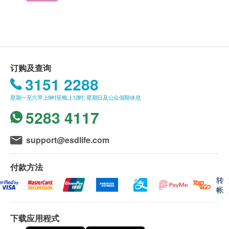
发现传统的温度测量方法（口腔，直肠和腋窝）不舒
服。
送货
两种测量方法：耳朵和额头测量
购买营康荟产品总额满HK$800，即可享香港一般
坚固可靠的使用。
地区免费送货服务。
最新的测量传感器技术确保了高精度的测量。
送货服务*只适用于香港岛，九龙及新界之地址。 *
订购及查询
快速红外测量。
(但车辆不能直达的地区，需视附情况收取附加
3151 2288
存储最后的测量值。
费。)
易于使用。
星期一至六早上9时至晚上12时; 星期日及公众假期休息
没有升降机之楼层，将收取上楼送货费，费用为每
符合人体工程学的设计，配有大型照明显示屏。
5283 4117
层$30。
带有实用的储物盒和酒精清洁棉签。
偏远地区如离岛、马湾、愉景湾、大屿山及东涌等
地区，将额外收取$200送货费, 但车辆不能直达的
support@esdlife.com
地区，再需视乎情况收取附加费。
账单总额未满HK$800 需附加HK$80运费。
付款方法
订单确认后将于 4 个工作天内营康荟会联络安排发
转
帐
货。
不排除运送时间会因节日而有所影响。当八号烈风
下载应用程式
讯号悬挂或黑色暴雨警告生效时，送货服务时间将