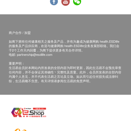
评估套餐内未被使用的评估专案，不可折扣或退款。
不可与会员优惠、商会优惠等其他优惠同享。
评估套餐不可享受保险直付服务。
肠胃镜套餐条款：
商户合作 / 加盟
如在内镜检查中发现需进行额外检查或治疗等复杂操作
如阁下拥有任何健康相关之服务及产品，并有兴趣成为健康网购 health.ESDlife
的情况，为了您的健康，医生通常将直接进行处理，产
的服务及产品供应商，欢迎与健康网购 health.ESDlife业务发展部联络。我们会
生的内镜下操作及使用器械费用不包含在此套餐中，须
于2个工作天内回覆，为阁下提供更多有关合作详情。
电邮:
partnership@esdlife.com
另行结算。
和睦家医疗集团拥有26年历史且拥有港资背景，由香港
无痛胃肠镜采用监测麻醉，建议亲属或者朋友陪护。
重要声明：
管理层投资运营。集团在大湾区内广州、深圳、香港分
生活易会员於本网站内所发表的全部内容为即时更新，因此生活易不会预先审查
购买套餐服务后，因个人原因未使用的服务或检查项目
别设有医院和诊所。深圳新风和睦家位于深圳福田区的
任何内容，并不会保证其准确性丶完整性及质量。此外，会员所发表的全部内容
不作折扣扣或退款，亦不可更换为其他服务专案。
综合性医院，亦被香港特区政府纳入长者医疗券试点计
均属个人意见，并不代表生活易之言论及立场。如从而引起任何损失或法律纠
纷，生活易概不负责。有关详情请参阅生活易的免责声明。
不可与会员优惠、商会优惠等其他优惠同享。
划。
不可享受保险直付服务。
在已开设的26个科室及专科服务中，全科、健康管理、
口腔科、眼科、外科、骨科、内科、妇科及耳鼻喉科9
注意事项：
个科室可使用长者医疗券，香港长者就医享有专属优惠
如果商户页面与体检计划页面的繁体中文、简体中文、
套餐和以成本价结算的药品，医院聘请全国知名的医
英文三个版本有任何抵触或不相符之处，应以繁体中文
生、香港医生与护士和优秀的外籍医生为客户提供综合
版本为准。
治疗，亦配备先进的放射诊疗设备、中英文报告、客户
提前预约后即可到院就诊。