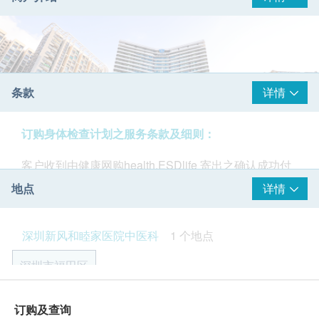
条款
详情
订购身体检查计划之服务条款及细则：
客户收到由健康网购health.ESDlife 寄出之确认成功付
款电邮后，深圳新风和睦家将于1-2个工作天内，致电
地点
详情
客户预约身体检查时间。预约成功后，客户会收到短信
通知。
深圳新风和睦家医院中医科
1 个地点
体检报告：
健康管理评估后，医生将根据您的健康状况给予详细的
深圳市福田区
分析并制定计画来解决问题，帮助您管理健康状况。
深圳新风和睦家的大部分医生均可以讲广东话，如当值
深圳市福田区福强路4012号
医生不会讲广东话，亦会有其他医护人员提供翻译服
订购及查询