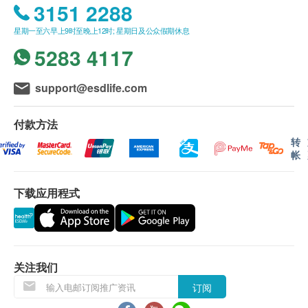
务。
3151 2288
营业时间：星期一至星期日上午8:30-12:00
客户必须于预约当天出示身份证及订购确认信以确认身
星期一至六早上9时至晚上12时; 星期日及公众假期休息
份。
内地公众假期休息
订购之身体检查计划或疫苗计划有效期6个月，客户必
5283 4117
须于6个月内(由确认付款日期起计) 接受有关检查，逾
期作废。
support@esdlife.com
订购一经确认，不设退款。
进行身体检查后，一般情况下，可于10个工作天内发出
身体检查报告。
付款方法
报告获取方式：电子报告（关注深圳新风和睦家医院小
转
程式获取或发送至您的邮箱）；如需要纸质报告可以线
帐
下获取或者邮寄。
体检报告讲解注意事项：报告讲解一般是由体检前进行
下载应用程式
问诊的医生负责。需要英文讲解报告的客人，请在一开
始预约时提出需求，以便深圳新风和睦家安排到合适需
要的医生跟进。
体检套餐条款：
关注我们
因就诊时间的限制，通常健康管理评估在当天上午进行
订阅
完毕。如有必要的额外评估或专家问诊可能需要另外安
排预约。