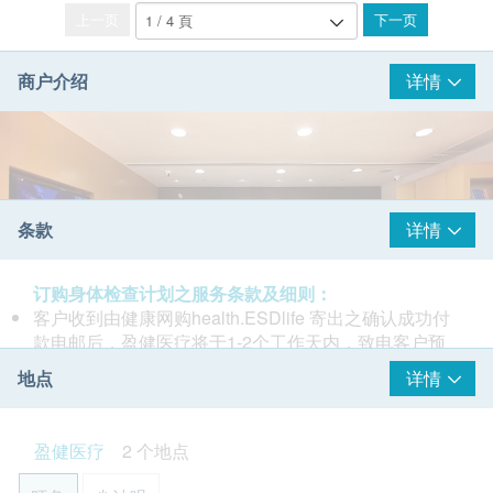
上一页
下一页
商户介绍
详情
条款
详情
订购身体检查计划之服务条款及细则：
客户收到由健康网购health.ESDlife 寄出之确认成功付
款电邮后，盈健医疗将于1-2个工作天内，致电客户预
约身体检查的时间及地点。
地点
详情
客户亦可自行致电2397 2111 向体验中心职员联络。
(办公时间：星期一至六；上午9时至下午6时30分)
客户必须于预约当天出示身份证及列印订购确认信以确
盈健医疗
2 个地点
认身份。
盈健医疗成立于1997年，营运至今，集团旗下拥有60
请注意: 由2025年6月9日起订购之身体检查计划或疫苗