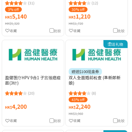
(31)
(12)
3% off
30% off
5,140
1,210
HK$
HK$
HK$5,320
HK$1,720
收藏
比较
收藏
比较
送礼物
赠送$100现金券
盈健医疗HPV 9合1 子宫颈癌疫
双人全面婚前检查 (準新郎新
苗(3针)
娘)
(20)
(8)
43% off
4,200
2,240
HK$
HK$
HK$3,960
收藏
比较
收藏
比较