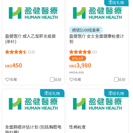
送礼物
赠送$100现金券
盈健医疗 成人乙型肝炎疫苗
盈健医疗 女士全面健康检查计
(单针)
划
(12)
(1)
8% off
450
3,980
HK$
HK$
HK$4,330
收藏
比较
收藏
比较
送礼物
送礼物
全面肺癌评估计划 (包括胸腔电
性病检查
脑扫描)