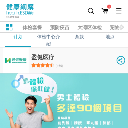
1
体检套餐
预防疫苗
大湾区体检
宠物健
计划
体检中心介
条款
地点
绍
盈健医疗
(160)