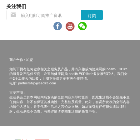
关注我们
订购疫苗检查计划之服务条款及细则，敬请留意以下接
订阅
种须知：
对疫苗成份过敏之人士都不宜接受注射。
注射当天如有发烧或正服用抗生素，建议延迟注射。
正在怀孕或哺乳中、免疫力低下、正在接受药物治疗
(如化疗、类固醇等)，应先咨询医生意见及指导下方可
接受注射。
如正服用药物，但不清楚能否接受该疫苗注射，建议先
商户合作 / 加盟
咨询医生意见或于注射日携同有关药物给医护人员检
如阁下拥有任何健康相关之服务及产品，并有兴趣成为健康网购 health.ESDlife
查，方决定是否适合注射。
的服务及产品供应商，欢迎与健康网购 health.ESDlife业务发展部联络。我们会
若经医护人员评估后，阁下并不适合进行疫苗注射，将
于2个工作天内回覆，为阁下提供更多有关合作详情。
电邮:
partnership@esdlife.com
需支付医生诊症费用HK$350，差额将会退回。
重要声明：
生活易会员於本网站内所发表的全部内容为即时更新，因此生活易不会预先审查
免责声明：
任何内容，并不会保证其准确性丶完整性及质量。此外，会员所发表的全部内容
所有健康检查/服务并非作为医务诊断或治疗用途。当阁
均属个人意见，并不代表生活易之言论及立场。如从而引起任何损失或法律纠
纷，生活易概不负责。有关详情请参阅生活易的免责声明。
下身体健康出现任何疾病征兆时，应立即咨询有认可资
格的医生，作出诊断及治疗。
本服务/产品由商户提供。生活易【健康网购
health.ESDlife】并没有经营或提供本服务/产品。有关