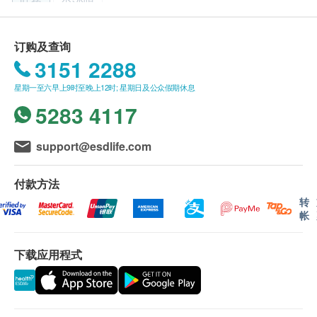
旺角
尖沙咀
多间盈健医务中心，辖下有超过100名医生及牙医和超
计划，有效期延至6个月，客户必须于6个月内(由确认
过300多名的医护人员。盈健本着【仁心．称心】的精
付款日期起计) 接受有关检查，逾期作废。
神，为市民提供便利及一站式的医疗服务。多年来，透
旺角-健柏医学造影中心：旺角弥敦道625及639号雅兰中心
订购一经确认，不设退款。
订购及查询
过盈健的医疗网络，盈健医务中心已与超过1,500,000
办公楼一期7楼712室
进行身体检查后，一般情况下，可于7至10个工作天内
3151 2288
名市民建立良好的互信关系。盈健医疗向病人提供多种
发出验身报告。
显示地图
有关家庭医疗的门诊服务，如全科诊症、诊断及盈健体
星期一至六早上9时至晚上12时; 星期日及公众假期休息
除了个别计划由医生讲解报告，一般情况下，将由注册
检服务、治疗、小手术、配药、各种疫苗注射、各项身
护士在电话上讲解，及安排领取报告事宜。
5283 4117
星期一至六︰9:00a.m. – 6:30p.m.
体检查、健康教育活动、提供职业健康建议及工伤评估
所有自选项目一经电话确认预约后，项目不得作出更
星期日及公众假期︰休息
等；专科医疗服务包括：骨科、外科、妇产科、眼科、
改。
support@esdlife.com
肠胃肝脏科、耳鼻喉科及物理治疗等；牙科服务包括：
附加项目检验者必须跟计划检验者为同一人。
普通牙科、专业牙科及牙齿美容等。另外盈健医疗的特
如有争议，健康网购health.ESDlife 及盈健医疗保留最
约体检中心有专业的医护团队(包括放射科专科医生，
后决定权。
付款方法
放射技师，普通科医生，注册护士)提供一站式的医学
所有身体检查并非作为医务诊断或治疗用途。谨此提醒
转
诊断及内窥镜检查等服务。
阁下，尽管检查结果表面上属正常，还是有可能有某些
帐
隐藏的疾病在稍后时间才会显现。
故当阁下身体出现任何疾病征兆时，应立即咨询有认可
下载应用程式
资格的医生，作出诊断及治疗。
此计划必须经医护人员评估是否适合进行。若经评估
后，客户并不适合进行检查，将需支付评估费用
HKD350
，差额将会退回。