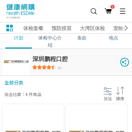
1
体检套餐
预防疫苗
大湾区体检
宠物健
计划
体检中心介
条款
地点
绍
深圳鹏程口腔
(4)
全部分类
筛选结果：4 件商品
筛选
排序