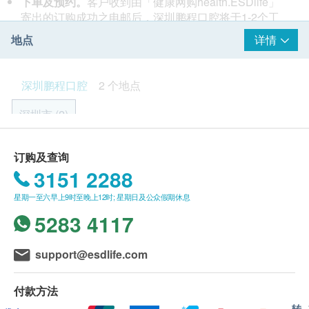
下单及预约。
客户收到由「健康网购health.ESDlife」
鹏程医院"医护技"达百余人，他们拥有严谨扎实的口腔
寄出的订购成功之电邮后，深圳鹏程口腔将于1-2个工
理论和丰富的临床经验，致力于为粤港澳大湾区广大消
作天内，透过WhatsApp或电话联络客户，预约预约牙
地点
详情
费者提供高品质的口腔诊疗服务。医院靠近口岸，提前
科服务时间，询问是否需要安排口岸接送（罗湖口岸、
预约，享受所有深圳口岸车辆接送服务。
莲塘口岸、福田口岸、皇岗口岸、深圳湾口岸可接
医院五大亮点
送）。客户亦可参考以下方式自行向客服联络，预约方
深圳鹏程口腔
2 个地点
1、28年老字号：大医院、老字号，28年稳定经营，服
式共有3种(24小时在线):
务深港两地居民，口碑一流
方式1:Whatsapp :+852 5698 0918/
深圳市 (2)
2、深港联营，公立医疗水准：资深香港教授、公立硕
方式2 :Whatsapp :+852 6952 5573/
博医生定期出诊，技术一流
方式3 :Whatsapp :+852 6902 2856/
罗湖区笋岗东路3013号长虹大厦1-4楼
3、沟通无障碍：网络公示价目表，配备粤语医护沟通
准时到达牙科诊所。
预约当天，客户须准时到达鹏程口
订购及查询
无障碍，价钱透明，服务一流
腔牙科诊所。到达后，工作人员会核对客户的姓名、手
3151 2288
显示地图
4、口岸接送：所有口岸免费接送，往返于口岸和医
机号及「健康网购health.ESDlife」订购成功之电邮以
院，部分车次还可送客至附近商超。
星期一至六早上9时至晚上12时; 星期日及公众假期休息
确认客户身份。
营业时间：9：00～21：00
5、香港工会深度合作：和数十家工会、保险、社区签
检查及服务。
鹏程口腔将安排人员对客户进行口腔检
5283 4117
地铁路线：9号线园岭地铁站C出口直走200米左右（提前
订长期医疗合作，会员及会员家属享受便捷和优惠的医
查，评估客户的口腔健康状况。随后，鹏程口腔将根据
预约免费接送，预约Whatsapp：+852 5698 0918）
疗服务。
客户的具体情况安排牙科服务。鹏程口腔大部分医护人
support@esdlife.com
员均可以讲广东话，如当值医护人员不会讲广东话，亦
医疗机构执业许可证登记号：70852598-
会有其他医护人员提供翻译服务。
深圳南山区粤海街道深圳湾科技生态园4栋1层12-18号
844030317A1002
付款方法
显示地图
注意事項
转