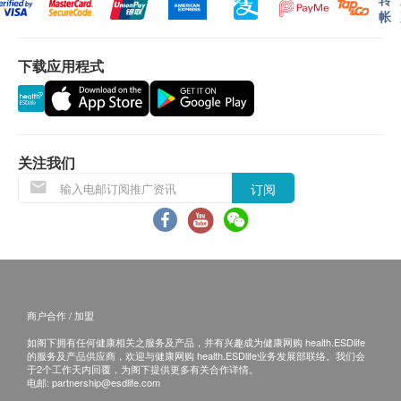
订购之牙科服务有效期为3个月，客户必须于3个月内
帐
营业时间：10：00-19：00
（由确认付款日期起计）接受有关服务，逾期作废。
地铁路线：9号线高新南B出口直行200米左右 （提前预约
牙科诊所将根据客户的实际情况提供牙科服务。如检查
免费接送, 预约Whatsapp: +852 5698 0918）
下载应用程式
后发现客户所购订单不适用或不足以处理客户的口腔状
况，客户可选择终止服务并退款（不包括洗牙服务）。
如经检查后牙科医生建议其他牙科保健/治疗服务，而
「健康网购health.ESDlife」并未提供，客户须自行决
定是否选购并承担有关责任。
关注我们
「健康网购health.ESDlife」网站上所上架之牙科服务
订阅
不适用于「健康网购health.ESDlife」之「100%信心保
证」计划。
免責聲明
如有争议，「健康网购health.ESDlife」及深圳鹏程口
腔保留最后决定权。
本服务/产品由商户提供。生活易【健康网购
商户合作 / 加盟
health.ESDlife】并没有经营或提供本服务/产品。有关
如阁下拥有任何健康相关之服务及产品，并有兴趣成为健康网购 health.ESDlife
此服务/产品的错漏或延误，或因使用此服务/产品而引
的服务及产品供应商，欢迎与健康网购 health.ESDlife业务发展部联络。我们会
致的损失、损害、受伤或法律诉讼，「健康网购
于2个工作天内回覆，为阁下提供更多有关合作详情。
电邮:
partnership@esdlife.com
health.ESDlife」概不负责。一切有关的索偿或查询，