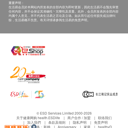
须向提供服务之牙科诊所或商户提出。
重要声明：
生活易会员於本网站内所发表的全部内容为即时更新，因此生活易不会预先审查
任何内容，并不会保证其准确性丶完整性及质量。此外，会员所发表的全部内容
均属个人意见，并不代表生活易之言论及立场。如从而引起任何损失或法律纠
纷，生活易概不负责。有关详情请参阅生活易的免责声明。
© ESD Services Limited 2000-2026
关于健康网购 health.ESDlife
商户合作 / 加盟
联络我们
加入我們
条款及细则
隐私声明
免责声明
生活易旗下业务：
新婚
Anniversary
家庭
healthyD