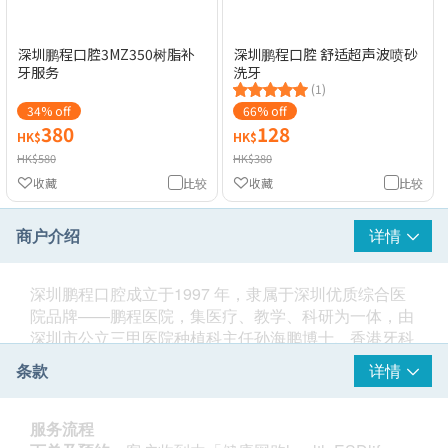
深圳鹏程口腔3MZ350树脂补
深圳鹏程口腔 舒适超声波喷砂
牙服务
洗牙
(1)
34% off
66% off
380
128
HK$
HK$
HK$580
HK$380
收藏
比较
收藏
比较
商户介绍
详情
深圳鹏程口腔成立于1997 年，隶属于深圳优质综合医
院品牌——鹏程医院，集医疗、教学、科研为一体，由
深圳市公立三甲医院种植科主任孙海鹏博士、香港牙科
医学院&澳洲皇家牙科学院双院士吴建伟、美国USC 南
条款
详情
加州大学种植硕士张燕霞医生领衔，系深圳市医保定点
单位、中华口腔医学会会员单位，设有“口腔种植、口
腔正畸、美齿中心、综合治疗、童趣口腔”五大科室。
服务流程
根植深圳28年，鹏程口腔倾注于专家团队的打造，目前