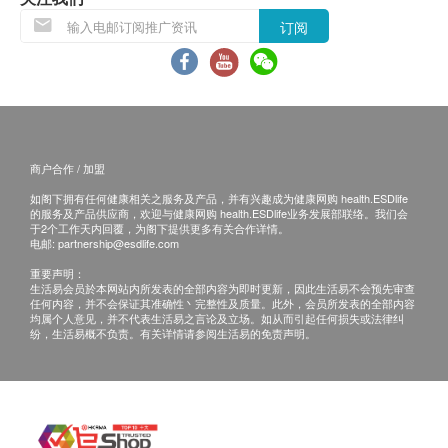
订阅
商户合作 / 加盟
如阁下拥有任何健康相关之服务及产品，并有兴趣成为健康网购 health.ESDlife
的服务及产品供应商，欢迎与健康网购 health.ESDlife业务发展部联络。我们会
于2个工作天内回覆，为阁下提供更多有关合作详情。
电邮:
partnership@esdlife.com
重要声明：
生活易会员於本网站内所发表的全部内容为即时更新，因此生活易不会预先审查
任何内容，并不会保证其准确性丶完整性及质量。此外，会员所发表的全部内容
均属个人意见，并不代表生活易之言论及立场。如从而引起任何损失或法律纠
纷，生活易概不负责。有关详情请参阅生活易的免责声明。