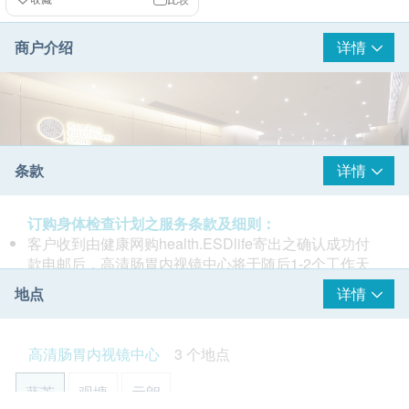
商户介绍
详情
条款
详情
订购身体检查计划之服务条款及细则：
客户收到由健康网购health.ESDlife寄出之确认成功付
款电邮后，高清肠胃内视镜中心将于随后1-2个工作天
办公时间内，致电客户预约检查的时间及地点。
地点
详情
客户必须于预约当天出示身份证及打印订购确认信以确
认身份。
高清肠胃内视镜中心以崭新科技为您提供一站式内视镜
本内视镜检查只适用于16岁至75岁人仕。18岁以下人
高清肠胃内视镜中心
3 个地点
服务。我们的内视镜团队由经验丰富、专业细心的专科
仕由家长或监护人陪同。
医生及护士组成，一系列无压力的内视镜检查服务、尖
本内视镜检查有效期为2个月，客户必须于2个月内(由
葵芳
观塘
元朗
端影像系统、周全设备与配套，尽是为您提供一个安
确认付款日期起计)接受有关检查，逾期作废。