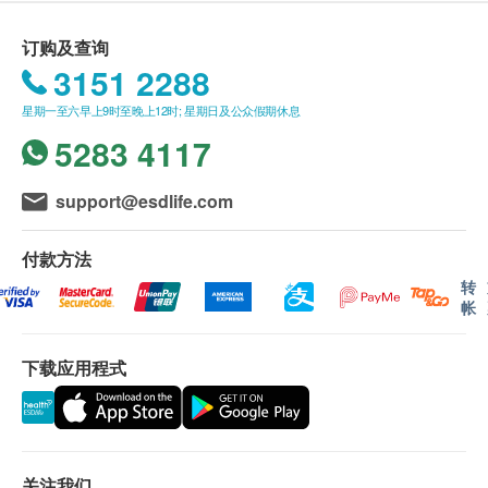
全、放松及舒适的检查环境。本中心遵从严格专业指
订购一经确认，不设更改已订购的计划，转让给第三者
引，由卫生配套、药物剂量、无菌消毒、传染防控等均
葵芳兴芳路223号 新都会广场二座1905及1906室 (葵芳地铁
及／或退款。
订购及查询
以最高级别处理，并由医护人员确保程序的完整与安
站E出口)
本内视镜检查必须经医生评估是否适合进行。如医生认
3151 2288
全。此外，套餐式收费透明公开，让病人清晰了解服务
为不适合进行内视镜检查，本中心将收取港币$500作为
显示地图
范畴与收费细明。
星期一至六早上9时至晚上12时; 星期日及公众假期休息
医生诊症费，余额将退回客户。
本中心选用的内视镜检查均是微创日间手术检查程序，
内视镜检查最终价格以检查后结果(即检查过程中所抽
5283 4117
应诊时间 ( 敬请预约)
病人检查后可于休息室放松稍息，于数个小时内回家。
取瘜肉及活组织的数量) 而定，客户将检查后于本中心
星期一至星期五：9:00a.m – 6:00p.m.
支付差额。客户可于本中心网站查看价目表:
请按这里
星期六：9:00a.m – 1:00p.m.
support@esdlife.com
星期日及公众假期： 休息
免责声明：
电话: 2130 3203
所有健康检查/服务并非作为医务诊断或治疗用途。当阁
付款方法
Whatsapp: 5237 1867
下身体健康出现任何疾病征兆时，应立即咨询有认可资
转
格的医生，作出诊断及治疗。
帐
本服务/产品由商户提供。生活易【健康网购
health.ESDlife】并没有经营或提供本服务/产品。有关
下载应用程式
此服务/产品的错漏或延误，或因使用此服务/产品而引
致的损失、损害、受伤或法律诉讼，健康网购
health.ESDlife概不负责。一切有关的索偿或查询，须
向提供服务之体检中心或商户提出。
关注我们