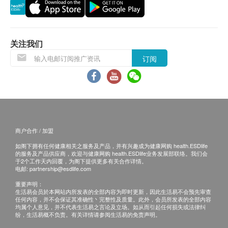
客户必须于预约当天出示身份証及列印订购确认信以确
认身份。
订购一经确认，已订购的计划不设更改或转让给第三者
／或退款。
关注我们
费用已包括注射前的医生会诊。若经医生评估后，阁下
订阅
并不适合进行疫苗注射，将需支付医生诊症费用
HKD300，馀下差额将会退回。如客户已注射第一针疫
苗，将不设更改已订购的计划，转让给第三者及／或退
款。
所有预防疫苗产品并非作为医务诊断或治疗用途。
如有争议，健康网购health.ESDlife 及 心滙心脏及脑血
管病检查预防中心 保留最后决定权。
商户合作 / 加盟
如阁下拥有任何健康相关之服务及产品，并有兴趣成为健康网购 health.ESDlife
免责声明：
的服务及产品供应商，欢迎与健康网购 health.ESDlife业务发展部联络。我们会
所有健康检查/服务并非作为医务诊断或治疗用途。当阁
于2个工作天内回覆，为阁下提供更多有关合作详情。
电邮:
partnership@esdlife.com
下身体健康出现任何疾病征兆时，应立即咨询有认可资
格的医生，作出诊断及治疗。
重要声明：
生活易会员於本网站内所发表的全部内容为即时更新，因此生活易不会预先审查
本服务/产品由商户提供。生活易【健康网购
任何内容，并不会保证其准确性丶完整性及质量。此外，会员所发表的全部内容
health.ESDlife】并没有经营或提供本服务/产品。有关
均属个人意见，并不代表生活易之言论及立场。如从而引起任何损失或法律纠
纷，生活易概不负责。有关详情请参阅生活易的免责声明。
此服务/产品的错漏或延误，或因使用此服务/产品而引