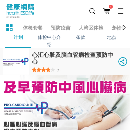
1
体检套餐
预防疫苗
大湾区体检
宠物健
计划
体检中心介
条款
地点
绍
心汇心脏及脑血管病检查预防中
心
(1)