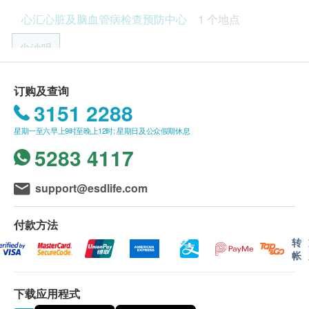
在最常见的致命疾病中，心脏病及中风均位前列，心汇
认身份。
心汇心脏及脑血管病检查预防中心
1 个地点
针对不同人士提供检查计划，帮助你及早检查及预防这
订购一经确认，不设更改已订购的计划，转让给第三者
两种致命的都市疾病。本中心亦提供一系列教育计划，
及/或退款。
尖沙咀
透过促进健康生活习惯，帮助你达到预防心脏病及中风
所有身体检查并非作为医务诊断或治疗用途。
的目标。
如有争议，健康网购health.ESDlife 及 心汇心脏及脑血
尖沙咀汉口道28号亚太中心18楼1808室
管病检查预防中心 保留最后决定权。
订购及查询
3151 2288
显示地图
有效期：
星期一至六早上9时至晚上12时; 星期日及公众假期休息
本身体检查计划有效期为6个月，客户必须于6个月内
星期一至五：9:00a.m. – 6:00p.m.
（由确认付款日期起计）接受有关检查，逾期作废。
5283 4117
星期六：9:00a.m. – 2:00p.m.
星期日及公众假期：休息
报告：
support@esdlife.com
一般情况下，检查报告可于7至10个工作天内完成，心
滙心脏及脑血管病检查预防中心会与客户预约时间到其
体检中心听取医生解释检查报告。
付款方法
转
订购HPV疫苗之服务条款及细则：
帐
客户收到由「健康网购health.ESDlife」寄出之确认成
功付款电邮后，心滙心脏及脑血管病检查预防中心将于
下载应用程式
2个工作天内，致电客户预约注射疫苗的时间及地点。