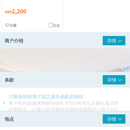
2,200
HK$
收藏
比较
商户介绍
详情
条款
详情
订购身体检查计划之服务条款及细则：
客户收到由健康网购health. ESDlife寄出之确认成功付
款电邮后，心滙心脏及脑血管病检查预防中心将于2个
工作天的办公时间内，致电客户预约体格检查的时间及
地点
详情
地点（电话：2779 8388）。
客户必须于预约当天出示身份证及打印订购确认信以确