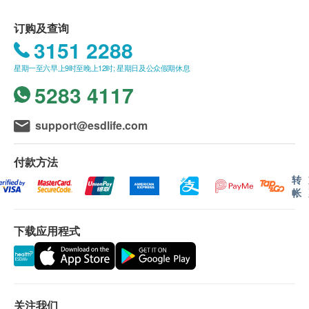
检查、近视、散光、老花及白内障手术等服务。
儿童及青少年眼睛检查计划适用于4岁及以上儿童和青
香港铜锣湾罗素街2号二千年广场3楼
少年。
订购及查询
3151 2288
显示地图
有效期
星期一至六早上9时至晚上12时; 星期日及公众假期休息
本眼睛检查计划有效期为一年，客户须在一年内（自确
星期一至六︰9:30a.m. – 6:00p.m.
认付款日期起算）接受相关检查，客户需提前一个月预
5283 4117
星期日及公众假期︰休息
约相关检查，逾期作废。
support@esdlife.com
报告
完成眼睛健康检查后，眼科医生/视光师将当面讲解报
告，所有眼睛检查并非用于医疗诊断或治疗用途。
付款方法
转
帐
下载应用程式
关注我们