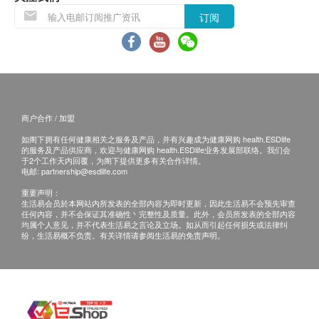
订阅
商户合作 / 加盟
如阁下拥有任何健康相关之服务及产品，并有兴趣成为健康网购 health.ESDlife
的服务及产品供应商，欢迎与健康网购 health.ESDlife业务发展部联络。我们会
于2个工作天内回覆，为阁下提供更多有关合作详情。
电邮:
partnership@esdlife.com
重要声明：
生活易会员於本网站内所发表的全部内容为即时更新，因此生活易不会预先审查
任何内容，并不会保证其准确性丶完整性及质量。此外，会员所发表的全部内容
均属个人意见，并不代表生活易之言论及立场。如从而引起任何损失或法律纠
纷，生活易概不负责。有关详情请参阅生活易的免责声明。