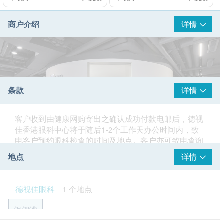
商户介绍
详情
条款
详情
客户收到由健康网购寄出之确认成功付款电邮后，德视
佳香港眼科中心将于随后1-2个工作天办公时间内，致
电客户预约眼科检查的时间及地点。客户亦可致电查询
或在订单确认后一个工作天致电德视佳香港眼科中心预
地点
详情
约 (电话：3158 8528)。
德视佳眼科是1993年由 Dr. Jørn Slot Jørgensen 博士于
所有眼睛健康检查并非作为医务诊断或治疗用途。
德视佳眼科
1 个地点
德国汉堡创立的眼科集团。德视佳眼科2023年底于香港
开设第一间门诊，于2024年3月取得日间医疗中心牌照
年龄
铜锣湾
（DP000335）。为香港居民提供眼科门诊、眼部健康
成人眼睛检查计划仅适用于18岁或以上人士。