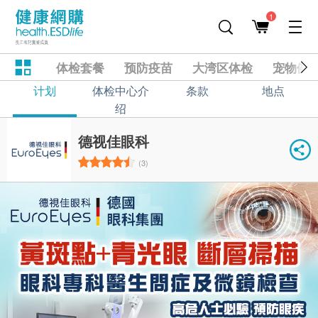
1
体检套餐
预防疫苗
大湾区体检
宠物健
计划
体检中心介
条款
地点
绍
德视佳眼科
(3)