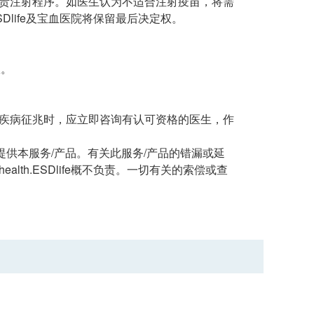
负责注射程序。如医生认为不适合注射疫苗，将需
SDlife及宝血医院将保留最后决定权。
权。
何疾病征兆时，应立即咨询有认可资格的医生，作
经营或提供本服务/产品。有关此服务/产品的错漏或延
th.ESDlife概不负责。一切有关的索偿或查