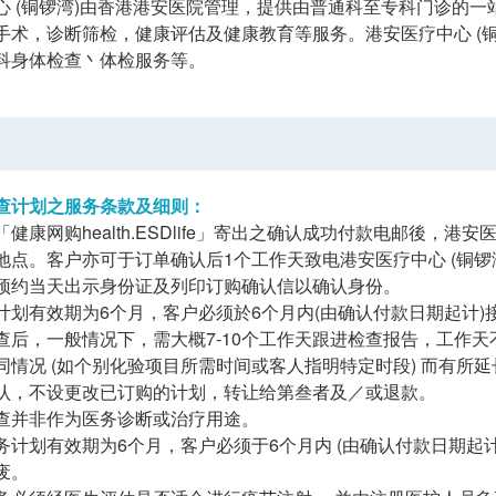
心 (铜锣湾)由香港港安医院管理，提供由普通科至专科门诊的
手术，诊断筛检，健康评估及健康教育等服务。港安医疗中心 (
科身体检查丶体检服务等。
查计划之服务条款及细则：
健康网购health.ESDlife」寄出之确认成功付款电邮後，
点。客户亦可于订单确认后1个工作天致电港安医疗中心 (铜锣湾)查询 (
预约当天出示身份证及列印订购确认信以确认身份。
计划有效期为6个月，客户必须於6个月内(由确认付款日期起计)
查后，一般情况下，需大概7-10个工作天跟进检查报告，工作天
同情况 (如个别化验项目所需时间或客人指明特定时段) 而有所延
认，不设更改已订购的计划，转让给第叁者及／或退款。
查并非作为医务诊断或治疗用途。
务计划有效期为6个月，客户必须于6个月内 (由确认付款日期起
废。