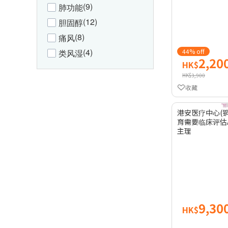
(9)
肺功能
(12)
胆固醇
(8)
痛风
(4)
44% off
类风湿
2,20
HK$
HK$3,900
收藏
港安医疗中心(铜
育需要临床评估A
主理
9,30
HK$