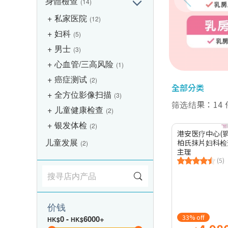
身體檢查
(14)
私家医院
(12)
妇科
(5)
男士
(3)
心血管/三高风险
(1)
癌症测试
(2)
全部分类
全方位影像扫描
(3)
筛选结果：14
儿童健康检查
(2)
银发体检
(2)
港安医疗中心(铜
儿童发展
柏氏抹片妇科检查
(2)
主理
(5)
价钱
33% off
0
-
6000+
HK$
HK$