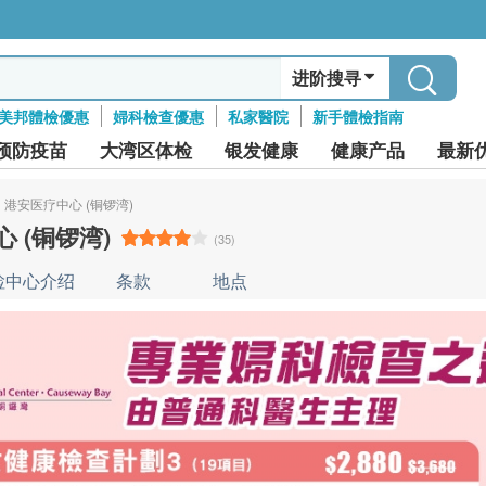
进阶搜寻
美邦體檢優惠
婦科檢查優惠
私家醫院
新手體檢指南
预防疫苗
大湾区体检
银发健康
健康产品
最新
港安医疗中心 (铜锣湾)
 (铜锣湾)
(35)
检中心介绍
条款
地点