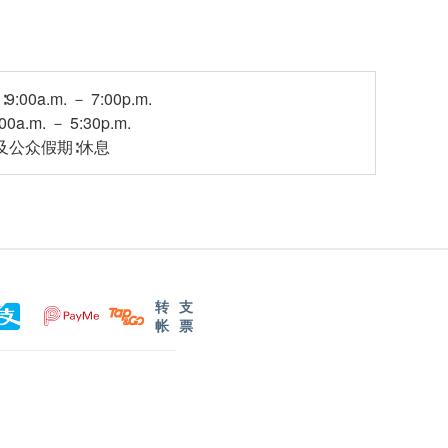
00a.m. － 7:00p.m.
a.m. － 5:30p.m.
日及公众假期∶休息
转
支
帐
票