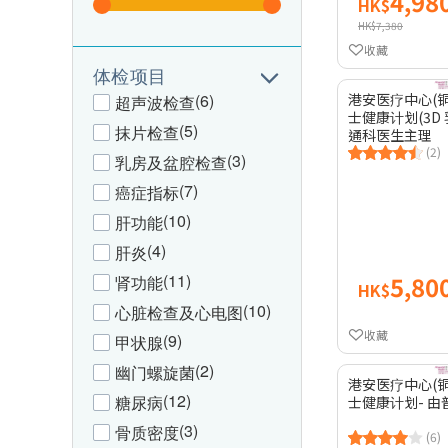
4,98
HK$
HK$7,380
收藏
体检项目
港安医疗中心(铜锣
(6)
超声波检查
士健康计划(3D 
(5)
抹片检查
通科医生主理
(2)
(3)
乳房及盆腔检查
(7)
癌症指标
(10)
肝功能
(4)
肝炎
5,80
(11)
肾功能
HK$
(10)
心脏检查及心电图
收藏
(9)
甲状腺
(2)
幽门螺旋菌
港安医疗中心(铜锣
(12)
糖尿病
士健康计划- 
(3)
骨质密度
(6)