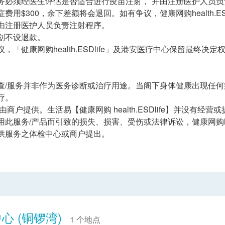
务必须经医生评估是否适合进行疫苗注射， 并由注册医护人员
费用$300，余下差额将会退回。如有争议，健康网购health.E
由注册医护人员负责注射程序。
划不设退款。
，「健康网购health.ESDlife」及港安医疗中心保留最终决定
查/服务并非作为医务诊断或治疗用途。当阁下身体健康出现任
疗。
由商户提供。生活易【健康网购 health.ESDlife】并没有
此服务/产品而引致的损失、损害、受伤或法律诉讼，健康网购heal
供服务之体检中心或商户提出。
心 (铜锣湾)
1 个地点