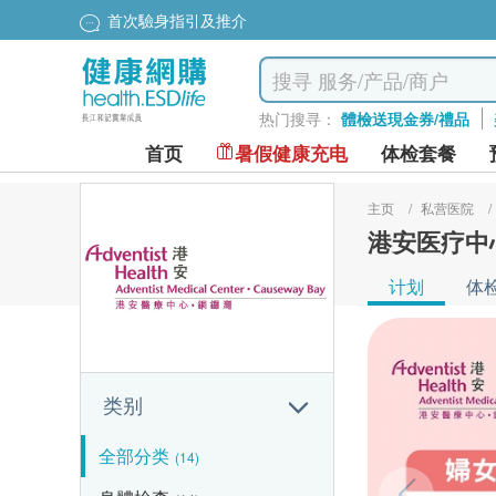
首次驗身指引及推介
热门搜寻：
體檢送現金券/禮品
首页
暑假健康充电
体检套餐
主页
/
私营医院
/
港安医疗中心
计划
体
类别
全部分类
(14)