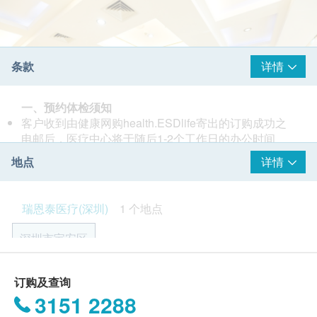
条款
详情
一、预约体检须知
客户收到由健康网购health.ESDlife寄出的订购成功之
电邮后，医疗中心将于随后1-2个工作日的办公时间
内，致电客户预约身体检查的时间及地点。客户亦可至
地点
详情
少提前1个工作日联络医疗中心进行预约（联络电话：
+86 4006089939 微信：13510018256）。
客户至现场后，医疗中心工作人员会核对客户的姓名、
瑞恩泰医疗(深圳)
1 个地点
出生年月日、手机号及健康网购health.ESDlife订购成
功之电邮。
深圳市宝安区
瑞恩泰医疗成立于2013年，是由中港医务人员联合创办
订单如需改期，请至少提前1个工作日联络医疗中心
的专业医疗机构。瑞恩泰医疗体检中心配备了多专科的
（联络电话：+86 4006089939；微信：
深圳市宝安区新桥街道中心路卓越时代大厦九楼
专家医生团队，同步三甲医院的先进医疗设备，引进港
13510018256）。
订购及查询
式诊疗模式在舒适温馨的环境，
身体检查计划有效期为3个月，客户必须于3个月内（由
3151 2288
星期二至五∶8:00a.m. – 5:30p.m.
为客户提供专业、精确、安全的服务。
确认付款日期起计）接受有关检查，逾期作废。
星期六至日：8:00a.m. – 5:00p.m.