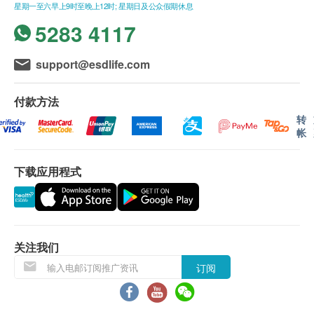
星期一至六早上9时至晚上12时; 星期日及公众假期休息
体检时, 如果遇到医生不会说广东话的情况，医疗中心
星期一及公众假期∶休息
可安排医护人员陪同提供翻译服务。\如果商户页面与体
5283 4117
检计划页面的繁体中文、简体中文、英文三个版本有任
何抵触或不相符之处，应以繁体中文版本为准。
support@esdlife.com
二、体检报告领取和讲解
付款方法
报告语言为简体中文。
转
体检报告会在体检后7个工作日内完成，客户可选择以
帐
下途径查看体检报告：
1. 体检报告完成后，医疗中心会发送提醒讯息提醒客户
下载应用程式
查看报告 。
2. 预留E-mail，医疗中心会在报告完成后发送至客人电
邮地址。
3. 预留邮寄地址，医疗中心会在报告完成后邮寄，邮费
到付（可送到港澳地区）。
关注我们
体检报告完成后可预约医生讲解报告，客户可选择以下
订阅
渠道：
1. 电话讲解：需至少提前1个工作日预约具体时间（联
络电话：+86 4006089939；微信：13510018256，医