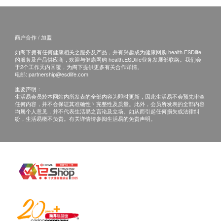
生会按预约时间主动联络客户。
2. 当面讲解：需至少提前1个工作日预约具体时间（联
络电话：+86 4006089939；微信：13510018256），
体检客户在约定时间到医疗中心聼医生当面讲解。如预
商户合作 / 加盟
约当面讲解，以下地点可供选择：
如阁下拥有任何健康相关之服务及产品，并有兴趣成为健康网购 health.ESDlife
深圳市宝安区新桥街道中心路卓越时代大厦九楼
的服务及产品供应商，欢迎与健康网购 health.ESDlife业务发展部联络。我们会
于2个工作天内回覆，为阁下提供更多有关合作详情。
电邮:
partnership@esdlife.com
三、免责声明
重要声明：
生活易会员於本网站内所发表的全部内容为即时更新，因此生活易不会预先审查
如有争议，健康网购health.ESDlife 及瑞恩泰医疗保留
任何内容，并不会保证其准确性丶完整性及质量。此外，会员所发表的全部内容
最后决定权。
均属个人意见，并不代表生活易之言论及立场。如从而引起任何损失或法律纠
纷，生活易概不负责。有关详情请参阅生活易的免责声明。
所有健康检查/服务并非作为医务诊断或治疗用途。当阁
下身体健康出现任何疾病征兆时，应立即谘询有认可资
格的医生，作出诊断及治疗。
本服务/产品由商户提供。生活易【健康网购
health.ESDlife】并没有经营或提供本服务/产品。有关
此服务/产品的错漏或延误，或因使用此服务/产品而引
致的损失、损害、受伤或法律诉讼，健康网购
health.ESDlife概不负责。一切有关的索偿或查询，须
向提供服务之体检中心或商户提出。