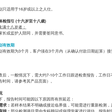
划只适用于16岁或以上之人仕。
检指引 (十六岁至十八歳)
至未满十八岁者：
家长
或
监护
人
陪同
，
并
需要
签
同意
书
。
划有效期
划有效期为3个月，客户须在3个月内（从确认付款日期起算）接
查后，一般情况下，需大约7-10个工作日跟进检查报告，工作
告时间，请参考其产品页面）。
况
下，报告时间可能因以下原因而有所延迟：
需求：
若样本结果不明确或接近临界值，可能需进行重新检测，
审核：
部分检测项目需由专科顾问或病理学家进行评估，报告时