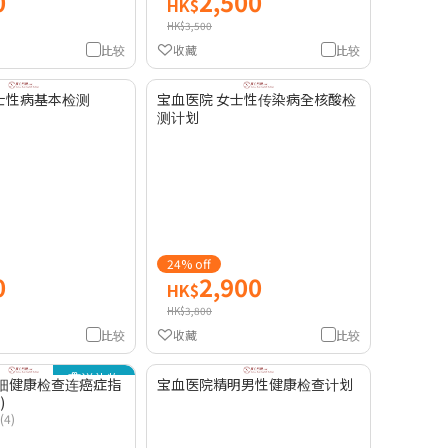
0
2,500
HK$
HK$3,500
比较
收藏
比较
士性病基本检测
宝血医院 女士性传染病全核酸检
测计划
24% off
0
2,900
HK$
HK$3,800
比较
收藏
比较
送礼物
详细健康检查连癌症指
宝血医院精明男性健康检查计划
)
(4)