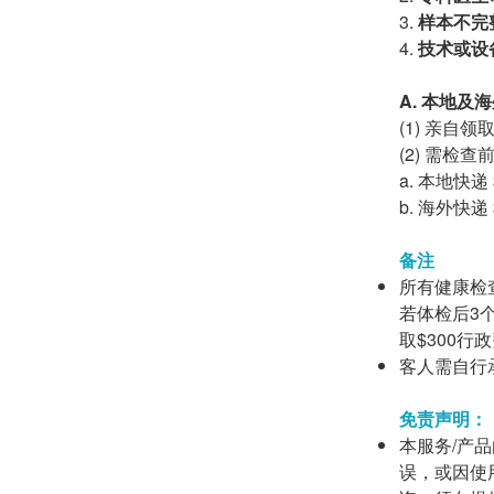
样本不完
技术或设
A. 本地及
(1) 亲自
(2) 需
a. 本地快递 
b. 海外快递 
备注
所有健康检
若体检后3
取$300行
客人需自行
免责声明：
本服务/产品
误，或因使用