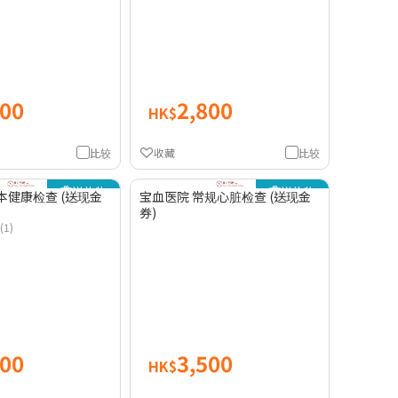
000
2,800
HK$
比较
收藏
比较
送礼物
送礼物
本健康检查 (送现金
宝血医院 常规心脏检查 (送现金
券)
(1)
000
3,500
HK$