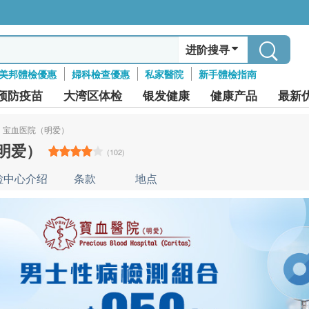
进阶搜寻
美邦體檢優惠
婦科檢查優惠
私家醫院
新手體檢指南
预防疫苗
大湾区体检
银发健康
健康产品
最新
宝血医院（明爱）
明爱）
(102)
检中心介绍
条款
地点