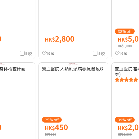
38% off
0
2,800
5,
HK$
HK$
HK$8,000
比较
收藏
比较
收藏
身体检查计画
寶血醫院 人類乳頭病毒抗體 IgG
宝血医院 基
券)
25% off
39% off
0
450
2,
HK$
HK$
HK$600
HK$3,300