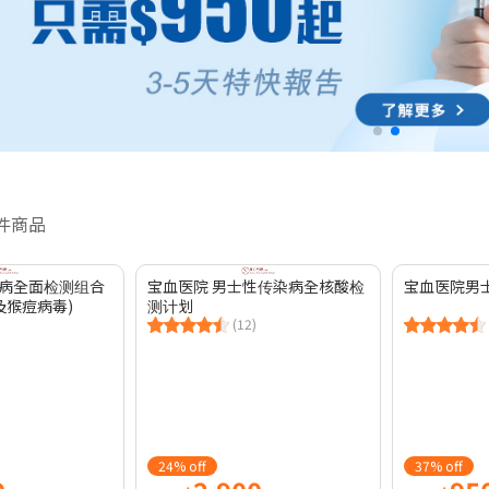
 件商品
病全面检测组合
宝血医院 男士性传染病全核酸检
宝血医院男
A及猴痘病毒)
测计划
(12)
24% off
37% off