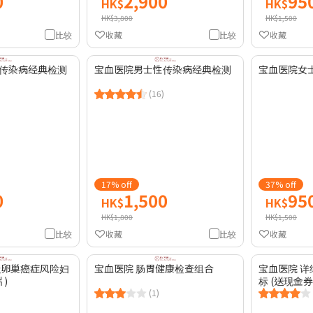
0
2,900
95
HK$
HK$
HK$3,800
HK$1,500
比较
收藏
比较
收藏
传染病经典检测
宝血医院男士性传染病经典检测
宝血医院女
(16)
17% off
37% off
0
1,500
95
HK$
HK$
HK$1,800
HK$1,500
比较
收藏
比较
收藏
及卵巢癌症风险妇
宝血医院 肠胃健康检查组合
宝血医院 
)
标 (送现金券
(1)