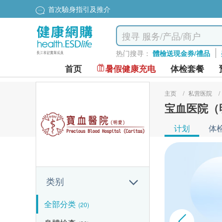
首次驗身指引及推介
热门搜寻：
體檢送現金券/禮品
首页
暑假健康充电
体检套餐
主页
/
私营医院
/
宝血医院（
计划
体
类别
全部分类
(20)