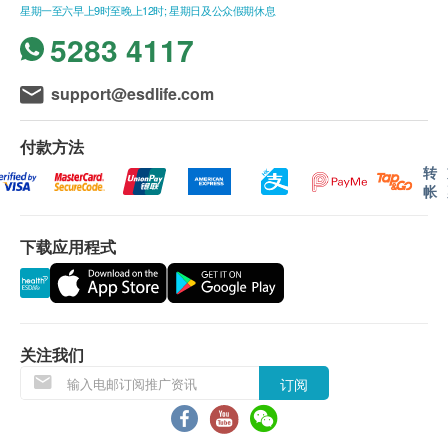
局及生活易网站颁发『优质婚礼商户』，成为香港首间
星期一至六早上9时至晚上12时; 星期日及公众假期休息
(1) 亲身领取：客户亲身往毅力综合医护体检中心领取
星期一至五︰9:00a.m. – 1:00p.m.; 2:00p.m. – 6:00p.m.
提供婚前检查服务的优质婚礼商户。
报告，并由本中心医生或註册护士亲自讲解报告；
5283 4117
星期六︰9:00a.m. – 2:00p.m.
(2) 电话讲解报告：客户需於讲解报告前到本中心领取
星期日及公众假期︰休息
Kinetics多年来广泛获得各服务人士及机构的嘉许，自
验身报告，并预约本中心医生或註册护士透过电话户讲
support@esdlife.com
2004起，连续十年荣获香港社会服务联会颁发 商界展
解报告。如需他人代领取验身报告，代领者需带同授权
关怀 Caring Company 徽号，以肯定Kinetics对社会公
书及该客户之身分證副本到本中心领取有关报告。
民责任的承担。
如有争议，毅力医护健康集团保留最後决定权。
付款方法
所有身体检查并非作为医务诊断或治疗用途。
转
帐
免责声明：
所有健康检查/服务并非作为医务诊断或治疗用途。当阁
下载应用程式
下身体健康出现任何疾病征兆时，应立即咨询有认可资
格的医生，作出诊断及治疗。
本服务/产品由商户提供。生活易【健康网购
health.ESDlife】并没有经营或提供本服务/产品。有关
此服务/产品的错漏或延误，或因使用此服务/产品而引
关注我们
致的损失、损害、受伤或法律诉讼，健康网购
订阅
health.ESDlife概不负责。一切有关的索偿或查询，须
向提供服务之体检中心或商户提出。