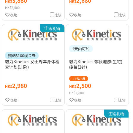
3,880
2,680
HK$
HK$
HK$7,500
收藏
比较
收藏
比较
送礼物
4天内可约
赠送$100现金券
毅力Kinetics 女士周年身体检
毅力Kinetics 带状疱疹(生蛇)
查计划(进阶)
疫苗(1针)
11% off
2,980
2,500
HK$
HK$
HK$2,800
收藏
比较
收藏
比较
送礼物