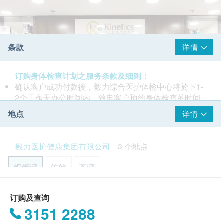
条款
详情
订购身体检查计划之服务条款及细则：
确认客户成功付款後，毅力综合医护体检中心将於下1-
2个工作天办公时间内，致电客户预约身体检查的时间
和地点，并会通知客户验身注意事项。
地点
详情
客户亦可致电本中心预约或查询，电话：(铜锣湾)3520
3292 / (佐敦) 3426 9771 / (荃湾) 3101 4866。
Kinetics 毅力医护健康集团始创於2001年，以『认真、
部份检查只限佐敦中心，请致电(铜锣湾)3520 3292 /
毅力医护健康集团有限公司
3 个地点
专注、关怀』为服务宗旨，为市民提供一站式全面医疗
(佐敦) 3426 9771 / (荃湾) 3101 4866 查询。
服务。
本身体检查计划有效期为6个月，客户必须於6个月内
铜锣湾
佐敦
荃湾
(由确认付款日期起计)接受有关检查，逾期作废。
十年来，我们已为超过五百间公营及私营团体和学校等
订购一经确认，不设退款。
超过数十万人次提供各种医护服务。除一般的身体检查
香港铜锣湾轩尼诗道555号东角中心(旧翼)1903室
进行身体检查後，一般情况下，可於2-3星期内发出验
订购及查询
及疫苗注射外，Kinetics成立外展服务队，为多间团体
身报告。如须讲解报告，请先致电中心预约，客户可选
3151 2288
显示地图
提供上门医护服务。自2008年，更荣获香港生产力促进
择以下方式领取报告：