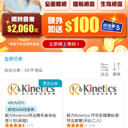
@section InlineScriptsHead {
}
全部分类
筛选结果：68 件商品
筛选
排序
送礼物
4天内可约
赠送$600现金券
毅力Kinetics特选周年身体检
毅力Kinetics 怀孕前健康检查-
查计划(卓越)
特选套餐(夫妇二人)
(17)
(19)