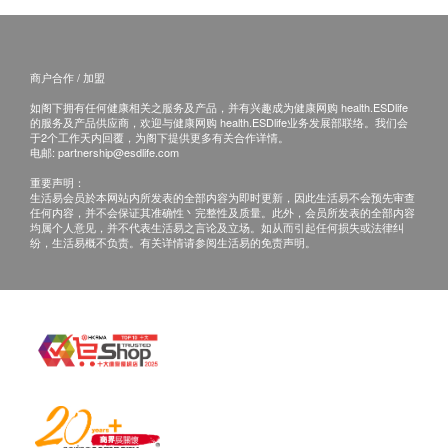
商户合作 / 加盟
如阁下拥有任何健康相关之服务及产品，并有兴趣成为健康网购 health.ESDlife
的服务及产品供应商，欢迎与健康网购 health.ESDlife业务发展部联络。我们会
于2个工作天内回覆，为阁下提供更多有关合作详情。
电邮:
partnership@esdlife.com
重要声明：
生活易会员於本网站内所发表的全部内容为即时更新，因此生活易不会预先审查
任何内容，并不会保证其准确性丶完整性及质量。此外，会员所发表的全部内容
均属个人意见，并不代表生活易之言论及立场。如从而引起任何损失或法律纠
纷，生活易概不负责。有关详情请参阅生活易的免责声明。