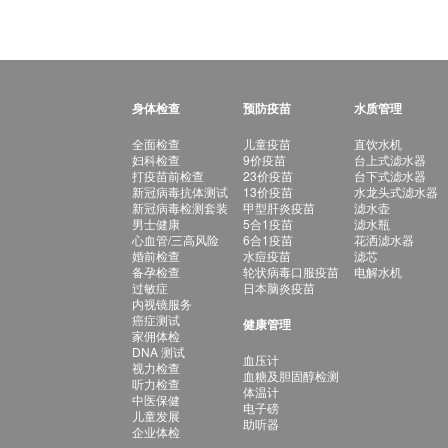
身体检查
预防疫苗
水质管理
全面检查
儿童疫苗
直饮水机
妇科检查
9价疫苗
台上式滤水器
打疫苗前检查
23价疫苗
台下式滤水器
新冠病毒抗体测试
13价疫苗
水龙头式滤水器
新冠病毒检测套装
甲型肝炎疫苗
滤水壶
男士健康
5合1疫苗
滤水瓶
心血管/三高风险
6合1疫苗
花洒滤水器
婚前检查
水痘疫苗
滤芯
备孕检查
轮状病毒口服疫苗
电解水机
过敏症
日本脑炎疫苗
内视镜服务
癌症测试
健康管理
家佣体检
DNA 测试
血压计
视力检查
血糖及胆固醇检测
听力检查
体温计
中医保健
电子磅
儿童发展
助听器
企业体检