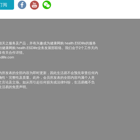
订阅
之服务及产品，并有兴趣成为健康网购 health.ESDlife的服务
康网购 health.ESDlife业务发展部联络。我们会于2个工作天内
多有关合作详情。
dlife.com
内所发表的全部内容为即时更新，因此生活易不会预先审查任何内
确性丶完整性及质量。此外，会员所发表的全部内容均属个人意
之言论及立场。如从而引起任何损失或法律纠纷，生活易概不负
生活易的免责声明。