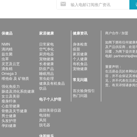
保健品
家居健康
健康资讯
商户合作 / 加盟
如阁下拥有任何健康相关
NMN
日常家电
身体检查
及产品供应商，欢迎与健
滴鸡精
空气净化
疫苗
回覆，为阁下提供更
益生菌
厨房电器
家居健康
电邮:
partnership@es
虫草
宠物健康
个人健康
灵芝及云芝
长者健康
有机食品
重要声明：
滴鱼精
防疫产品
宠物健康
生活易会员於本网站
Omega 3
睡眠用品
容，并不会保证其准
维他命 及 矿物质
害虫处理
常见问题
见，并不代表生活易
健康及有机食品
责。有关详情请参阅
强化免疫力
饮品
首次验身指引
肠道及消化系统健康
热门问题
女士及美容
电子个人护理
瘦身纤体
心血管健康
面部美容仪器
骨骼及关节健康
电须刨
男士健康
风筒
头发护理
脱毛器
孕妇健康
休闲娱乐