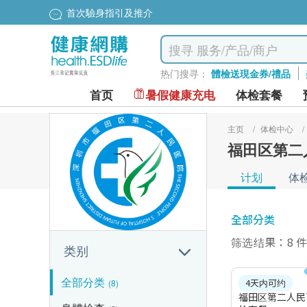
首次驗身指引及推介
热门搜寻：
體檢送現金券/禮品
首页
暑假健康充电
体检套餐
主页
/
体检中心
/
福田区第二
计划
体
全部分类
筛选结果：8 
类别
全部分类
4天内可约
(8)
福田区第二人民