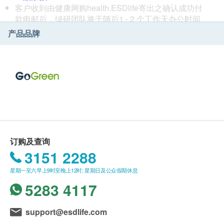
客户收到由健康网购health.ESDlife寄出之确认成功付
款电邮后，绿研团队将于随后1 - 2 个工作天办公时间
内，致电客户预约服务的时间及地点。客户亦可致电查
产品品牌
询或在订单确认后一个工作天致电预约 (电话:3619
7912 / 9508 8210)。
如客户要求更改服务日期及时间，须于已预约日期前最
少 3 个工作天向绿研团队提出。
如有任何争议，绿研环境服务有限公司及健康网购
health.ESDlife保留最终决定权。
除甲醛服务:
触媒类别不能喷涂的范围包括︰金属表面、瓷砖表面、
订购及查询
玻璃表面、云石表面、镜面及胶面等。
3151 2288
单位需完成装修及客户需预先清洁单位内的所有墙身、
星期一至六早上9时至晚上12时; 星期日及公众假期休息
柜内/外、家俬表面等，确保清洁表面。
5283 4117
害虫防治服务:
support@esdlife.com
单位预先进行清洁，以配合防虫工作，而完成工作后，