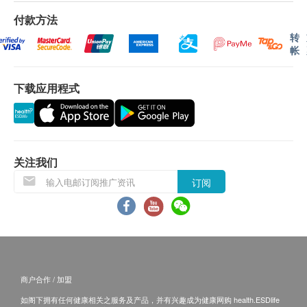
并不需要额外清洁。
付款方法
转
服务地区:
帐
港岛及偏远地区另收附加费，费用由到场员工直接收
取。
下载应用程式
离岛，汽车不能直达或没有升降机设备之地点请先联络
绿研团队查询。
港岛地区：$100
屯门、元朗及天水围地区：$120
上水、粉岭、西贡地区：$150
关注我们
东涌、马湾地区：$180
订阅
愉景湾地区：$200
除甲醛保养:
客户可于工程完成后 1 年内，再预约甲醛测量服务，保
养范围只包括施工时的物件及墙身，不包括施工后才添
置的新家俬。
商户合作 / 加盟
如测量后指数高于 0.08 ppm (安全标准)，绿研团队将免
如阁下拥有任何健康相关之服务及产品，并有兴趣成为健康网购 health.ESDlife
费提供支援服务 。