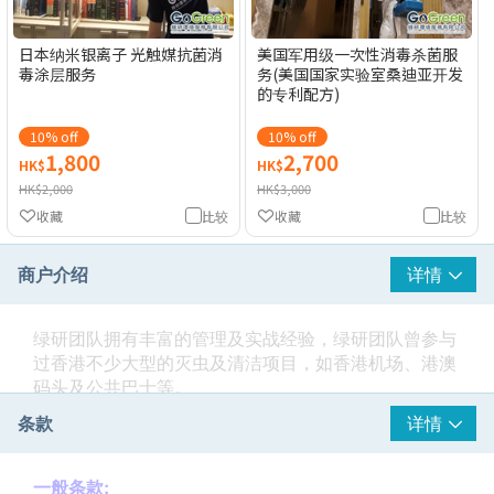
日本纳米银离子 光触媒抗菌消
美国军用级一次性消毒杀菌服
毒涂层服务
务(美国国家实验室桑迪亚开发
的专利配方)
10% off
10% off
1,800
2,700
HK$
HK$
HK$2,000
HK$3,000
收藏
比较
收藏
比较
商户介绍
详情
绿研团队拥有丰富的管理及实战经验，绿研团队曾参与
过香港不少大型的灭虫及清洁项目，如香港机场、港澳
码头及公共巴士等。
条款
详情
绿研专注于服务质量的提升，并积极引进具有高科技的
技术设备，致力为您们提供更优质的生活环境。
一般条款: