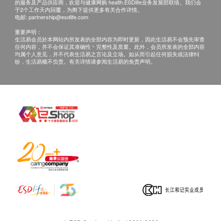
的服务及产品供应商，欢迎与健康网购 health.ESDlife业务发展部联络。我们会
如测量后指数未有超标，绿研团队将收取 $500 出勤费
于2个工作天内回覆，为阁下提供更多有关合作详情。
电邮:
partnership@esdlife.com
用。
重要声明：
生活易会员於本网站内所发表的全部内容为即时更新，因此生活易不会预先审查
任何内容，并不会保证其准确性丶完整性及质量。此外，会员所发表的全部内容
均属个人意见，并不代表生活易之言论及立场。如从而引起任何损失或法律纠
纷，生活易概不负责。有关详情请参阅生活易的免责声明。