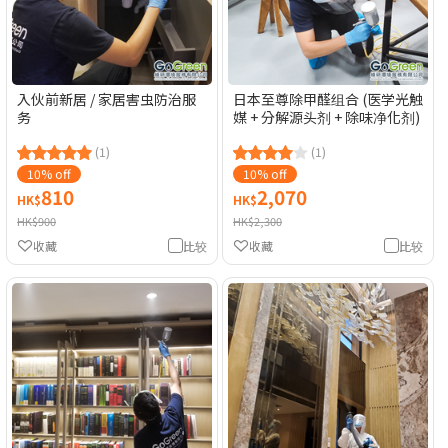
入伙前新居 / 家居害虫防治服
日本至尊除甲醛组合 (医学光触
务
媒 + 分解源头剂 + 除味净化剂)
(1)
(1)
10% off
10% off
810
2,070
HK$
HK$
HK$900
HK$2,300
收藏
比较
收藏
比较