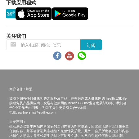
下载应用程式
账户” *以电子水券换领有关产品客户服务热线
步行不多于20级楼梯之楼层。
2660-6688
位于无升降机设施的楼层或相应的送货路程，
备注: * 须以客户编号及个人密码操作
由第21至40级楼梯将收取每层每件货品港币5
电子水券须于水券有效期内使用(3年) 及不得退
元的服务费及每层每支货品港币5元的行政费。
款、转让或兑换现金或其他货品，与及不适用于任
关注我们
订购须知
何临时更改的送货地址。
订阅
电子商店只接受在香港的指定送货的帐单地址
屈臣氏蒸馏水只接受在香港的指定送货的帐单地址
的订单。
的订单。送货服务不适用于偏远地区(例如: 禁区)
您向我们订购产品时，即表示您同意按照本条
、离岛、愉景湾、流浮山、马湾(东涌市镇除外)等
款及细则向我们提出购物请求。收到您的订单
地区及某些偏远区域或屈臣氏蒸馏水车辆难以到达
之后，我们将通知您并确认收到该订单。该回
之地方。
覆并不代表我们已经接受您的订单。倘若我们
商户合作 / 加盟
所有订单须视乎相关货品的供应情况作最后确认。
未能提供任何已订购之产品或服务，或因您所
如阁下拥有任何健康相关之服务及产品，并有兴趣成为健康网购 health.ESDlife
若本公司未能提供任何已订购的产品或服务，本公
使用的信用咭导致之付款问题或任何其他原
的服务及产品供应商，欢迎与健康网购 health.ESDlife业务发展部联络。我们会
司有权拒绝接受该订单及最迟于送货日或以前通知
于2个工作天内回覆，为阁下提供更多有关合作详情。
因，我们有权拒绝接受该订单。倘若我们无法
电邮:
partnership@esdlife.com
客户。
提供阁下订单上的任何产品或服务，我们会透
重要声明：
若要取消或更改任何订单，客户同意有责任最少在
生活易会员於本网站内所发表的全部内容为即时更新，因此生活易不会预先审查
过电话或电邮通知阁下。
送货日前一个工作天的辨公时间#内通知屈臣氏蒸
任何内容，并不会保证其准确性丶完整性及质量。此外，会员所发表的全部内容
阁下的订购请求获我们接受后，我们会与您确
均属个人意见，并不代表生活易之言论及立场。如从而引起任何损失或法律纠