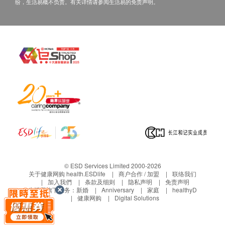
馏水客户服务中心，否则须向屈臣氏蒸馏水支付附
纷，生活易概不负责。有关详情请参阅生活易的免责声明。
认接受订单，并同时通知您送货的时间和日
加费每宗交易HK$50。
期。
最少订购数量为: 两箱屈臣氏蒸馏水12公升
请点击此处获取详情
https://www.watsons-
所有电子水券只适用于香港境内直接送货地区
water.com/
条款及细则
电子水券不得退款、转让或兑换现金或其他货品，
水樽按金:
与及不适用于任何临时送货地址。
订讲１２公升或１８公升桶装蒸馏水需缴交水
每张电子水券可换取一樽/箱相应容量的屈臣氏蒸
樽按金，于首次送货时缴交， 每樽收取HＫ
馏水，若有任何差额，恕不退款。
＄２０，按金将于退回水樽时退还。
所有电子水券数目将随每次送货确认发货单后更新
保养:
并显示在最新发货单上，包括现时结余、新增、使
水机提供1 年保养
用及最新结余
HC99L-UFD、HC90L-UFD上冷水热水机及
货品出门，恕不退换。客户有责任在收货当日检查
Wats-Touch提供12个月免费维修服务。
货品，若发现问题，请于同日或下一个工作天的办
Wats-MiniS, B-22 及Wats-Touch Mini 水机及
© ESD Services Limited 2000-2026
公时间#内通知屈臣氏蒸馏水客户服务中心安排，
关于健康网购 health.ESDlife
商户合作 / 加盟
联络我们
WWS 88 RO免安装温热过滤水机提供12个月
加入我們
条款及细则
隐私声明
免责声明
否则该等货品在七天后将视为已被客户接纳
生活易旗下业务：
新婚
Anniversary
家庭
healthyD
免费自携维修服务。
#本公司客户服务中心办公时间：星期一至五早上八
健康网购
Digital Solutions
保养期由收货日期起计12个月内有效；保养期
时至下午六时星期六早上八时至下午五时(公众假期除
过后更换零件需另外收费，建议保留购买单据
外)