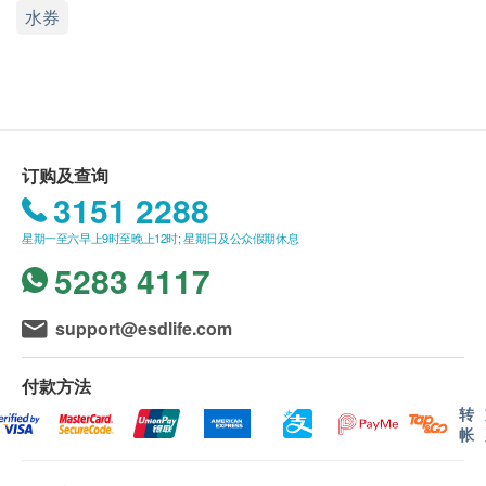
水券
送货安排:
货品安排于由确认订购日起计七至十个工作天
内，依地区之货期由
屈臣氏蒸馏水
送上。
送货服务只限本地，送货范围包括港岛、九龙
及新界的一般地区。
水券换领方法
送货服务不适用于
偏远地区(例如: 禁区) 、离
订购及查询
顾客购买水券后，经屈臣氏蒸馏水顾客服务部电话
岛、愉景湾、流浮山、马湾(东涌市镇除外)等地
3151 2288
确认后， 水券结余将于约三个工作天后更新于其
区及某些偏远区域或屈臣氏蒸馏水车辆难以到
帐户， 及后顾客可自行在屈臣氏网上商店选择送
星期一至六早上9时至晚上12时; 星期日及公众假期休息
达之地方。
水期或致电热线
5283 4117
客户可以下列任何一种订购方法在工作天截单时间
送货费用:
下午五时前订水。
support@esdlife.com
樽装蒸馏水: 客户每次须订购最少两箱8公升/ 12
除非收到客户另行指示，屈臣氏蒸馏水将以客户最
公升/ 18公升装蒸馏水方可享有免费送货服务。
新的订单取代在同一个送货日的订购指示。您须
付款方法
水机: 享免费送货服务
（在网上或以其他方式）进行登记成为屈臣氏网上
转
帐
商店用户，方可于电子商店换领货品或服务。
***免费送货服务适用于港岛、九龙及新界货车
透过登入https://www.watsons-water.com “我的
能直接到达的地点及备有升降机能直接到达或