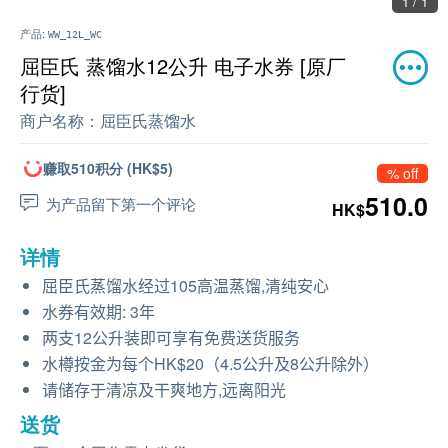
1 / 1
产品:
WW_12L_WC
屈臣氏 蒸馏水12公升 电子水券 [原厂
行货]
商户名称：
屈臣氏蒸馏水
赚取510积分 (HK$5)
% off
510.0
为产品留下第一个评论
HK$
详情
屈臣氏蒸馏水经过105高温蒸馏,清纯安心
水券有效期: 3年
两支12公升装即可享有免费送货服务
水樽按金为每个HK$20（4.5公升及8公升除外）
请储存于清凉及干爽地方,远离阳光
送货