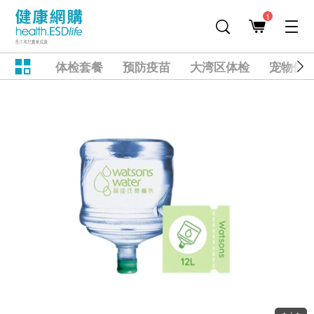
1
体检套餐
预防疫苗
大湾区体检
宠物健