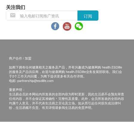
关注我们
订阅
商户合作 / 加盟
如阁下拥有任何健康相关之服务及产品，并有兴趣成为健康网购 health.ESDlife
的服务及产品供应商，欢迎与健康网购 health.ESDlife业务发展部联络。我们会
于2个工作天内回覆，为阁下提供更多有关合作详情。
电邮:
partnership@esdlife.com
重要声明：
生活易会员於本网站内所发表的全部内容为即时更新，因此生活易不会预先审查
任何内容，并不会保证其准确性丶完整性及质量。此外，会员所发表的全部内容
均属个人意见，并不代表生活易之言论及立场。如从而引起任何损失或法律纠
纷，生活易概不负责。有关详情请参阅生活易的免责声明。