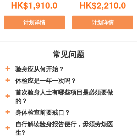
HK$1,910.0
HK$2,210.0
计划详情
计划详情
常见问题
验身应从何开始？
体检应是一年一次吗？
首次验身人士有哪些项目是必须要做
的？
身体检查前要戒口？
自行解读验身报告便行，毋须劳烦医
生?