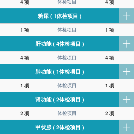
体检项目
4 项
4 项
糖尿 ( 1体检项目 )
体检项目
1 项
1 项
肝功能 ( 4体检项目 )
体检项目
4 项
4 项
肺功能 ( 1体检项目 )
体检项目
1 项
1 项
肾功能 ( 2体检项目 )
体检项目
2 项
2 项
甲状腺 ( 2体检项目 )