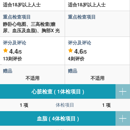
适合18岁以上人士
适合18岁以上人士
重点检查项目
重点检查项目
静卧心电图、三高检查(糖
尿、血压及血脂)、胸部X 光
评分及评论
评分及评论
4.4
4.6
/5
/5
13则评价
4则评价
赠品
赠品
不适用
不适用
心脏检查 ( 1体检项目 )
体检项目
1 项
1 项
血脂 ( 4体检项目 )