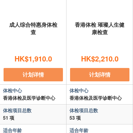
成人综合特惠身体检
香港体检 璀璨人生健
查
康检查
HK$1,910.0
HK$2,210.0
计划详情
计划详情
体检中心
体检中心
香港体检及医学诊断中心
香港体检及医学诊断中心
体检项目总数
体检项目总数
51 项
53 项
适合年龄
适合年龄