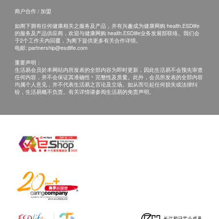
商户合作 / 加盟
如阁下拥有任何健康相关之服务及产品，并有兴趣成为健康网购 health.ESDlife
的服务及产品供应商，欢迎与健康网购 health.ESDlife业务发展部联络。我们会
于2个工作天内回覆，为阁下提供更多有关合作详情。
电邮:
partnership@esdlife.com
重要声明：
生活易会员於本网站内所发表的全部内容为即时更新，因此生活易不会预先审查
任何内容，并不会保证其准确性丶完整性及质量。此外，会员所发表的全部内容
均属个人意见，并不代表生活易之言论及立场。如从而引起任何损失或法律纠
纷，生活易概不负责。有关详情请参阅生活易的免责声明。