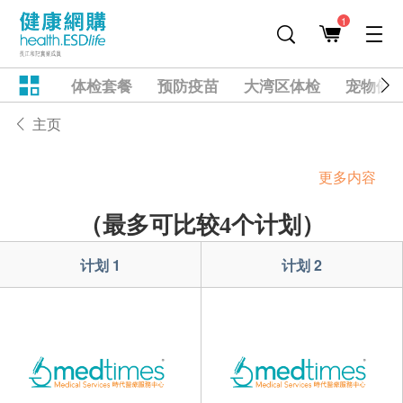
1
体检套餐
预防疫苗
大湾区体检
宠物健
主页
更多内容
（最多可比较4个计划）
计划 1
计划 2