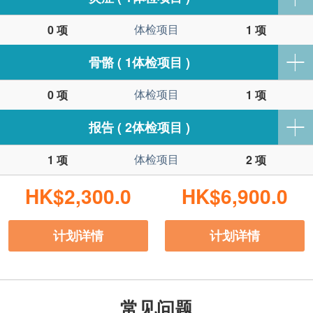
体检项目
0 项
1 项
骨骼 ( 1体检项目 )
体检项目
0 项
1 项
报告 ( 2体检项目 )
体检项目
1 项
2 项
HK$2,300.0
HK$6,900.0
计划详情
计划详情
常见问题