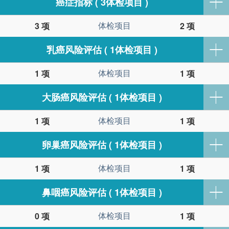
癌症指标 ( 3体检项目 )
体检项目
3 项
2 项
乳癌风险评估 ( 1体检项目 )
体检项目
1 项
1 项
大肠癌风险评估 ( 1体检项目 )
体检项目
1 项
1 项
卵巢癌风险评估 ( 1体检项目 )
体检项目
1 项
1 项
鼻咽癌风险评估 ( 1体检项目 )
体检项目
0 项
1 项