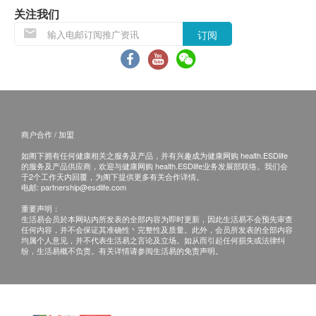
关注我们
订阅
商户合作 / 加盟
如阁下拥有任何健康相关之服务及产品，并有兴趣成为健康网购 health.ESDlife
的服务及产品供应商，欢迎与健康网购 health.ESDlife业务发展部联络。我们会
于2个工作天内回覆，为阁下提供更多有关合作详情。
电邮:
partnership@esdlife.com
重要声明：
生活易会员於本网站内所发表的全部内容为即时更新，因此生活易不会预先审查
任何内容，并不会保证其准确性丶完整性及质量。此外，会员所发表的全部内容
均属个人意见，并不代表生活易之言论及立场。如从而引起任何损失或法律纠
纷，生活易概不负责。有关详情请参阅生活易的免责声明。