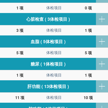
体检项目
1 项
0 项
心脏检查 ( 3体检项目 )
体检项目
3 项
1 项
血脂 ( 5体检项目 )
体检项目
5 项
5 项
糖尿 ( 1体检项目 )
体检项目
1 项
1 项
肝功能 ( 13体检项目 )
体检项目
11 项
10 项