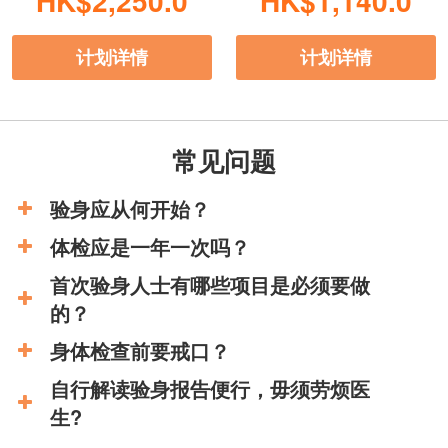
HK$2,250.0
HK$1,140.0
计划详情
计划详情
常见问题
验身应从何开始？
体检应是一年一次吗？
首次验身人士有哪些项目是必须要做
的？
身体检查前要戒口？
自行解读验身报告便行，毋须劳烦医
生?