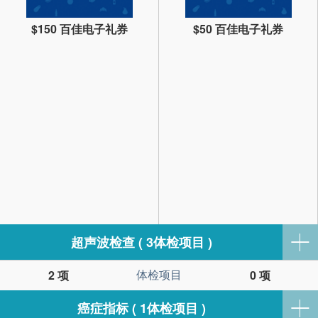
$150 百佳电子礼券
$50 百佳电子礼券
超声波检查 ( 3体检项目 )
体检项目
2 项
0 项
癌症指标 ( 1体检项目 )