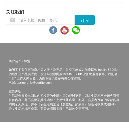
关注我们
订阅
商户合作 / 加盟
如阁下拥有任何健康相关之服务及产品，并有兴趣成为健康网购 health.ESDlife
的服务及产品供应商，欢迎与健康网购 health.ESDlife业务发展部联络。我们会
于2个工作天内回覆，为阁下提供更多有关合作详情。
电邮:
partnership@esdlife.com
重要声明：
生活易会员於本网站内所发表的全部内容为即时更新，因此生活易不会预先审查
任何内容，并不会保证其准确性丶完整性及质量。此外，会员所发表的全部内容
均属个人意见，并不代表生活易之言论及立场。如从而引起任何损失或法律纠
纷，生活易概不负责。有关详情请参阅生活易的免责声明。